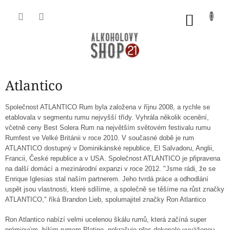
Přejít
na
NÁKU
obsah
KOŠÍK
Atlantico
Společnost ATLANTICO Rum byla založena v říjnu 2008, a rychle se
etablovala v segmentu rumu nejvyšší třídy. Vyhrála několik ocenění,
včetně ceny Best Solera Rum na největším světovém festivalu rumu
Rumfest ve Velké Británii v roce 2010. V současné době je rum
ATLANTICO dostupný v Dominikánské republice, El Salvadoru, Anglii,
Francii, České republice a v USA. Společnost ATLANTICO je připravena
na další domácí a mezinárodní expanzi v roce 2012. "Jsme rádi, že se
Enrique Iglesias stal naším partnerem. Jeho tvrdá práce a odhodlání
uspět jsou vlastnosti, které sdílíme, a společně se těšíme na růst značky
ATLANTICO," říká Brandon Lieb, spolumajitel značky Ron Atlantico
Ron Atlantico nabízí velmi ucelenou škálu rumů, která začíná super
prémiovým, bílým rumem Platino, pokračuje přes dokonale vyváženou