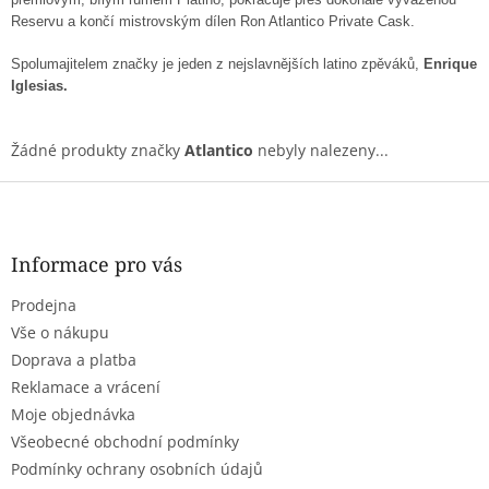
Reservu a končí mistrovským dílen Ron Atlantico Private Cask.
Spolumajitelem značky je jeden z nejslavnějších latino zpěváků,
Enrique
Iglesias.
Žádné produkty značky
Atlantico
nebyly nalezeny...
Z
á
p
a
Informace pro vás
t
Prodejna
í
Vše o nákupu
Doprava a platba
Reklamace a vrácení
Moje objednávka
Všeobecné obchodní podmínky
Podmínky ochrany osobních údajů