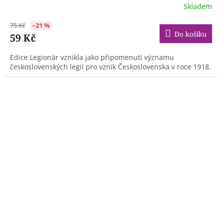
Skladem
75 Kč
–21 %
Do košíku
59 Kč
Edice Legionär vznikla jako připomenutí významu
československých legií pro vznik Československa v roce 1918.