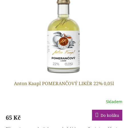
p
o
i
d
s
u
p
k
r
t
o
ů
d
u
k
t
ů
Anton Kaapl POMERANČOVÝ LIKÉR 22% 0,05l
Skladem
Do košíku
65 Kč