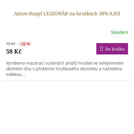
Anton Kaapl LEGIONÄR na hruškách 38% 0,05l
Skladem
75 Kč
–22 %
Do košíku
58 Kč
Vyrobeno macerací sušených plodů hrušek ve velejemném
obilném lihu s přidáním hruškového destilátu a naředěno
měkkou...