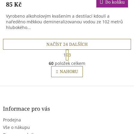
Do košíku
85 Kč
Vyrobeno alkoholovým kvašením a destilací kdoulí a
naředěno měkkou demineralizovanou vodou ze 102 metrů
hlubokého...
NAČÍST 24 DALŠÍCH
S
1
3
t
O
r
60
položek celkem
v
á
l
NAHORU
n
á
k
o
d
v
Z
a
á
c
á
n
í
p
í
p
a
Informace pro vás
r
t
v
Prodejna
í
k
Vše o nákupu
y