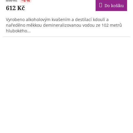
656 Kč
–6 %
Do košíku
612 Kč
Vyrobeno alkoholovým kvašením a destilací kdoulí a
naředěno měkkou demineralizovanou vodou ze 102 metrů
hlubokého...