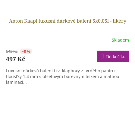
Anton Kaapl luxusní dárkové balení 5x0,05l - likéry
Skladem
543 Kč
–8 %
Do košíku
497 Kč
Luxusní dárková balení tzv. klapboxy z tvrdého papíru
tloušťky 1,4 mm s ofsetovým barevným tiskem a matnou
laminací...