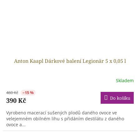
Anton Kaapl Dárkové balení Legionär 5 x 0,05 l
Skladem
460 Kč
–15 %
Do košíku
390 Kč
Vyrobeno macerací sušených plodů daného ovoce ve
velejemném obilném lihu s přidáním destilátu z daného
ovoce a...