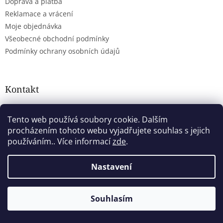
v
Doprava a platba
ý
Reklamace a vrácení
p
Moje objednávka
i
s
Všeobecné obchodní podmínky
u
Podmínky ochrany osobních údajů
Kontakt
obchod
@
alkoholovyshop.cz
Tento web používá soubory cookie. Dalším
777 203 193
procházením tohoto webu vyjadřujete souhlas s jejich
Sledujte nás na facebooku
používáním.. Více informací
zde
.
alkoholovyshop
Nastavení
Alkoholovyshop
Souhlasím
Přijímáme online platby