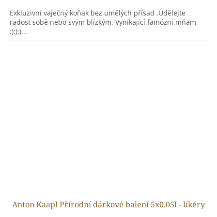
Exkluzivní vaječný koňak bez umělých přísad ,Udělejte
radost sobě nebo svým blízkým. Vynikající,famózní,mňam
:):):)...
Anton Kaapl Přírodní dárkové balení 5x0,05l - likéry