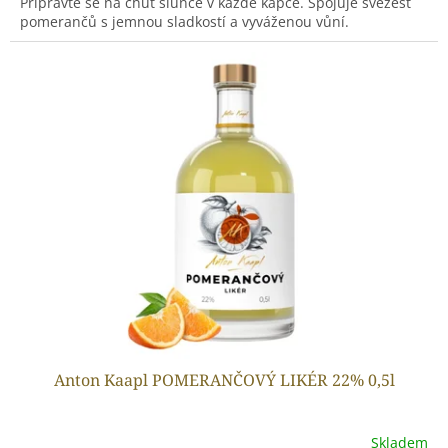
Připravte se na chuť slunce v každé kapce. Spojuje svěžest
pomerančů s jemnou sladkostí a vyváženou vůní.
Anton Kaapl POMERANČOVÝ LIKÉR 22% 0,5l
Skladem