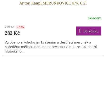
Anton Kaapl MERUŇKOVICE 47% 0,2l
Skladem
299 Kč
–5 %
Do košíku
283 Kč
Vyrobeno alkoholovým kvašením a destilací meruněk a
naředěno měkkou demineralizovanou vodou ze 102 metrů
hlubokého...