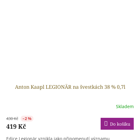
Anton Kaapl LEGIONÄR na švestkách 38 % 0,7l
Skladem
430 Kč
–2 %
Do košíku
419 Kč
Edice Legionär vznikla jako připomenutí významu