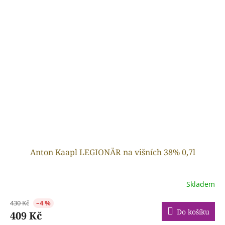
Anton Kaapl LEGIONÄR na višních 38% 0,7l
Skladem
430 Kč
–4 %
Do košíku
409 Kč