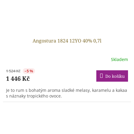
Angostura 1824 12YO 40% 0,7l
Skladem
1 524 Kč
–5 %
Do košíku
1 446 Kč
Je to rum s bohatým aroma sladké melasy, karamelu a kakaa
s náznaky tropického ovoce.