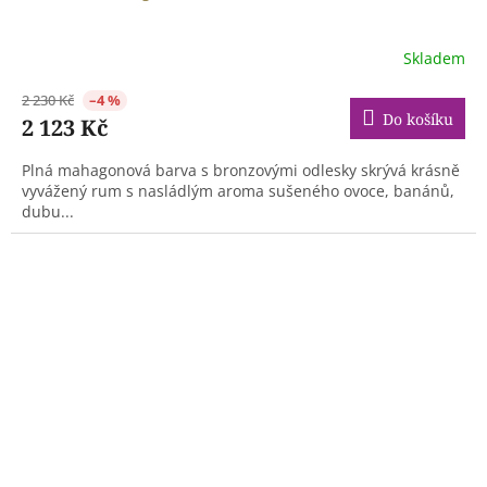
Skladem
2 230 Kč
–4 %
Do košíku
2 123 Kč
Plná mahagonová barva s bronzovými odlesky skrývá krásně
vyvážený rum s nasládlým aroma sušeného ovoce, banánů,
dubu...