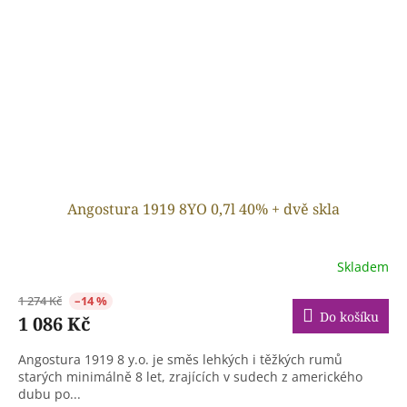
Angostura 1919 8YO 0,7l 40% + dvě skla
Skladem
1 274 Kč
–14 %
Do košíku
1 086 Kč
Angostura 1919 8 y.o. je směs lehkých i těžkých rumů
starých minimálně 8 let, zrajících v sudech z amerického
dubu po...