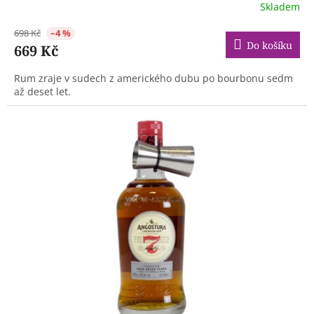
Skladem
698 Kč
–4 %
Do košíku
669 Kč
Rum zraje v sudech z amerického dubu po bourbonu sedm
až deset let.