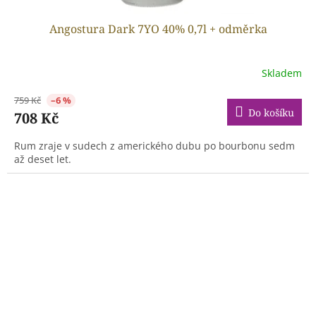
Angostura Dark 7YO 40% 0,7l + odměrka
Skladem
759 Kč
–6 %
Do košíku
708 Kč
Rum zraje v sudech z amerického dubu po bourbonu sedm
až deset let.