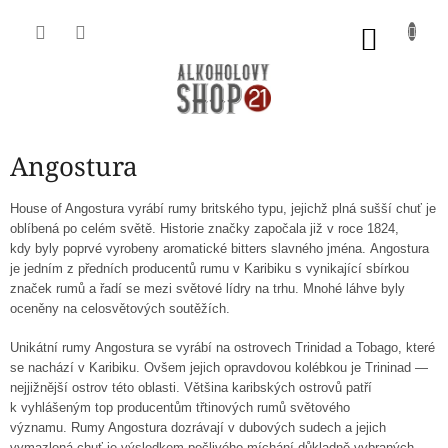
Přejít
na
NÁKU
obsah
KOŠÍK
Angostura
House of Angostura vyrábí rumy britského typu, jejichž plná sušší chuť je
oblíbená po celém světě. Historie značky započala již v roce 1824,
kdy byly poprvé vyrobeny aromatické bitters slavného jména. Angostura
je jedním z předních producentů rumu v Karibiku s vynikající sbírkou
značek rumů a řadí se mezi světové lídry na trhu. Mnohé láhve byly
oceněny na celosvětových soutěžích.
Unikátní rumy Angostura se vyrábí na ostrovech Trinidad a Tobago, které
se nachází v Karibiku. Ovšem jejich opravdovou kolébkou je Trininad —
nejjižnější ostrov této oblasti. Většina karibských ostrovů patří
k vyhlášeným top producentům třtinových rumů světového
významu. Rumy Angostura dozrávají v dubových sudech a jejich
vymazlená chuť je výsledkem pečlivého míchání důkladně vybraných