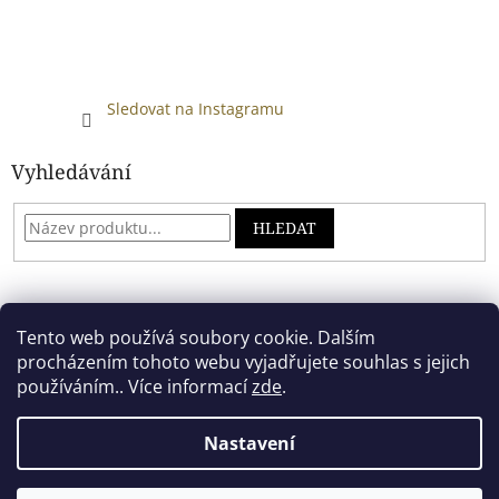
Sledovat na Instagramu
Vyhledávání
HLEDAT
Developed by absreklama.cz
Tento web používá soubory cookie. Dalším
procházením tohoto webu vyjadřujete souhlas s jejich
používáním.. Více informací
zde
.
Vytvořil Shoptet
Nastavení
Copyright 2026
Alkoholový shop
. Všechna práva vyhrazena.