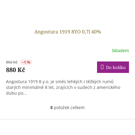
Angostura 1919 8YO 0,7l 40%
Skladem
892 Kč
–1 %
Do košíku
880 Kč
Angostura 1919 8 y.o. je směs lehkých i těžkých rumů
starých minimálně 8 let, zrajících v sudech z amerického
dubu po...
8
položek celkem
O
v
l
Z
á
á
d