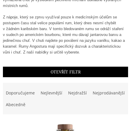
místních rumů.
Z nápoje, který se zprvu využíval pouze k medicínským účelům se
postupem času stal velice populární rum, který dnes nesmí chybět
v žádném karibském baru. V tomto bledovaném rumu se odráží staření
v sudech po americkém bourbonu, které mu dávají jantarovou barvu a
jedinečnou chuť. V chuti najdete po poválení na jazyku vanilku, kakao a
karamel. Rumy Angostura mají specifický dozvuk a charakteristickou
vůni i chuť. Z naší nabídky si určitě vyberete.
OTEVŘÍT FILTR
Ř
a
Doporučujeme
Nejlevnější
Nejdražší
Nejprodávanější
z
e
Abecedně
n
í
V
p
ý
r