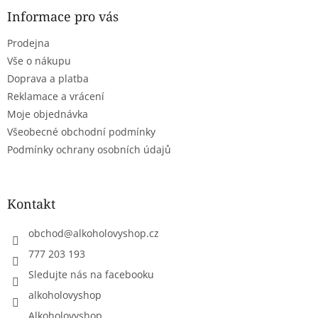
p
a
a
Informace pro vás
c
t
í
Prodejna
í
p
r
Vše o nákupu
v
Doprava a platba
k
Reklamace a vrácení
y
Moje objednávka
v
ý
Všeobecné obchodní podmínky
p
Podmínky ochrany osobních údajů
i
s
u
Kontakt
obchod
@
alkoholovyshop.cz
777 203 193
Sledujte nás na facebooku
alkoholovyshop
Alkoholovyshop