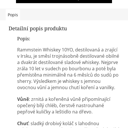
Popis
Detailní popis produktu
Popis:
Rammstein Whiskey 10YO, destilovaná a zrající
v Irsku, je směsí trojnásobně destilované obilné
a dvakrát destilované sladové whiskey. Nejprve
zrála 10 let v sudech po bourbonu a poté byla
přemístěna minimálně na 6 měsíců do sudů po
sherry. Výsledkem je whiskey s jemnou
ovocnou vůní a jemnou chutí koření a vanilky.
Vůně
: zrnitá a kořeněná vůně připomínající
opečený bílý chléb, čerstvě nastrouhané
pepřové kuličky a leštidlo na dřevo.
Chuť
: sladký drobivý koláč s lahodnou