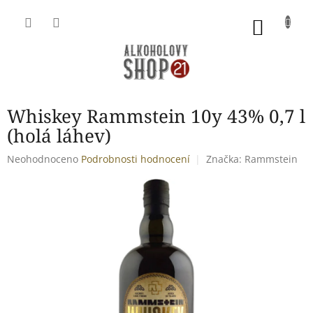
Přejít
na
NÁKU
obsah
KOŠÍK
Whiskey Rammstein 10y 43% 0,7 l
(holá láhev)
Průměrné
Neohodnoceno
Podrobnosti hodnocení
Značka:
Rammstein
hodnocení
produktu
je
0,0
z
5
hvězdiček.