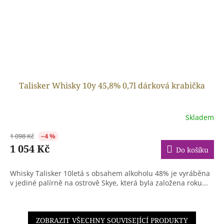
Talisker Whisky 10y 45,8% 0,7l dárková krabička
Skladem
1 098 Kč
–4 %
1 054 Kč
Do košíku
Whisky Talisker 10letá s obsahem alkoholu 48% je vyráběna
v jediné palírně na ostrově Skye, která byla založena roku...
ZOBRAZIT VŠECHNY SOUVISEJÍCÍ PRODUKTY