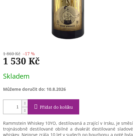
1 860 Kč
–17 %
1 530 Kč
Měrná
Skladem
cena:
Můžeme doručit do:
10.8.2026
Přidat do košíku
Rammstein Whiskey 10YO, destilovaná a zrající v Irsku, je směsí
trojnásobně destilované obilné a dvakrát destilované sladové
whiskey. Nejprve zrála 10 let v sudech po bourbonu a poté byla