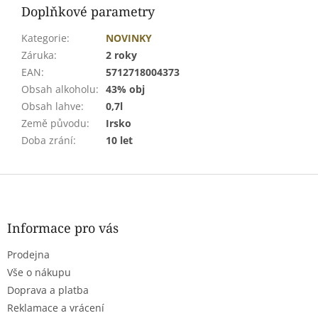
Doplňkové parametry
Kategorie
:
NOVINKY
Záruka
:
2 roky
EAN
:
5712718004373
Obsah alkoholu
:
43% obj
Obsah lahve
:
0,7l
Země původu
:
Irsko
Doba zrání
:
10 let
Z
á
p
a
Informace pro vás
t
Prodejna
í
Vše o nákupu
Doprava a platba
Reklamace a vrácení