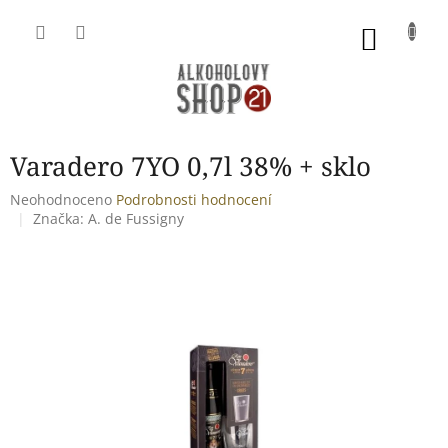
Přejít
na
NÁKU
obsah
KOŠÍK
Varadero 7YO 0,7l 38% + sklo
Průměrné
Neohodnoceno
Podrobnosti hodnocení
hodnocení
Značka:
A. de Fussigny
produktu
je
0,0
z
5
hvězdiček.