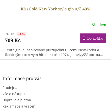
Kiss Cold New York style gin 0,5l 40%
Skladem
745 Kč
–4 %
Do košíku
709 Kč
Tento gin je inspirovaný pulzujícími ulicemi New Yorku a
ikonickým rockovým hitem z roku 1974, je nejvyšší poctou...
Z
á
p
a
Informace pro vás
t
Prodejna
í
Vše o nákupu
Doprava a platba
Reklamace a vrácení