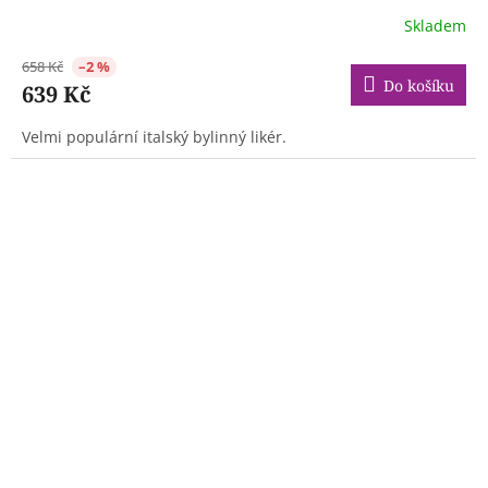
Skladem
658 Kč
–2 %
Do košíku
639 Kč
Velmi populární italský bylinný likér.