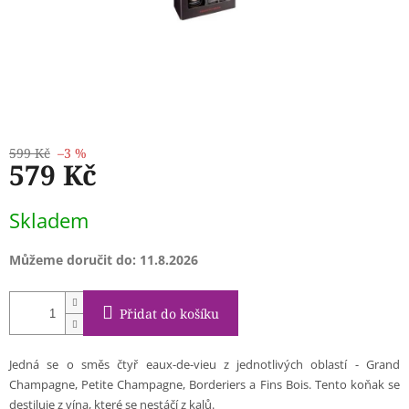
599 Kč
–3 %
579 Kč
Měrná
Skladem
cena:
Můžeme doručit do:
11.8.2026
Přidat do košíku
Jedná se o směs čtyř eaux-de-vieu z jednotlivých oblastí - Grand
Champagne, Petite Champagne, Borderiers a Fins Bois. Tento koňak se
destiluje z vína, které se nestáčí z kalů.