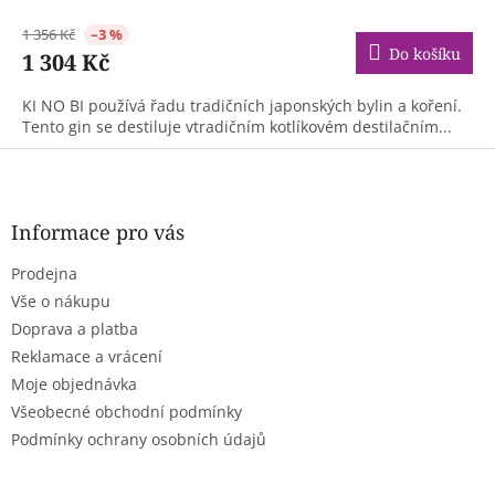
1 356 Kč
–3 %
Do košíku
1 304 Kč
KI NO BI používá řadu tradičních japonských bylin a koření.
Tento gin se destiluje vtradičním kotlíkovém destilačním...
Z
á
p
a
Informace pro vás
t
Prodejna
í
Vše o nákupu
Doprava a platba
Reklamace a vrácení
Moje objednávka
Všeobecné obchodní podmínky
Podmínky ochrany osobních údajů