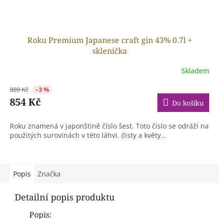
Roku Premium Japanese craft gin 43% 0.7l +
sklenička
Skladem
889 Kč
–3 %
854 Kč
Do košíku
Roku znamená v japonštině číslo šest. Toto číslo se odráží na
použitých surovinách v této láhvi. (listy a květy...
Popis
Značka
Detailní popis produktu
Popis: