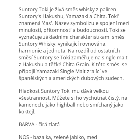
Suntory Toki je živá směs whisky z palíren
Suntory's Hakushu, Yamazaki a Chita. Toki'
znamená 'čas'. Název symbolizuje spojení mezi
minulostí, přítomností a budoucností. Toki se
vyznačuje základními charakteristikami směsi
Suntory Whisky: vynikající rovnováha,
harmonie a jednota. Na rozdíl od ostatních
směsí Suntory se Toki zaměřuje na single malt
z Hakushu a těžké Chita Grain. K této směsi se
připojil Yamazaki Single Malt zrající ve
španělských a amerických dubových sudech.
Hladkost Suntory Toki mu dává velkou
všestrannost. Můžete si ho vychutnat čistý, na
kamenech, jako highball nebo smíchaný jako
koktejl.
BARVA - čirá zlatá
NOS - bazalka, zelené jablko, med