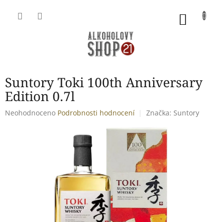
Přejít
na
NÁKU
obsah
KOŠÍK
Suntory Toki 100th Anniversary
Edition 0.7l
Průměrné
Neohodnoceno
Podrobnosti hodnocení
Značka:
Suntory
hodnocení
produktu
je
0,0
z
5
hvězdiček.