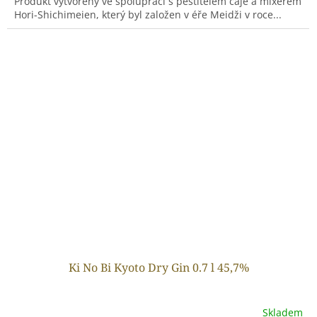
Produkt vytvořený ve spolupráci s pěstitelem čaje a mixérem
Hori-Shichimeien, který byl založen v éře Meidži v roce...
Ki No Bi Kyoto Dry Gin 0.7 l 45,7%
Skladem