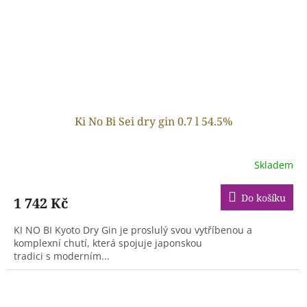
Ki No Bi Sei dry gin 0.7 l 54.5%
Skladem
Do košíku
1 742 Kč
KI NO BI Kyoto Dry Gin je proslulý svou vytříbenou a
komplexní chutí, která spojuje japonskou
tradici s moderním...