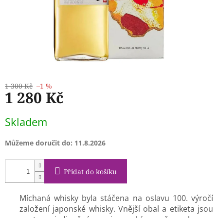
1 300 Kč
–1 %
1 280 Kč
Měrná
Skladem
cena:
Můžeme doručit do:
11.8.2026
Přidat do košíku
Míchaná whisky byla stáčena na oslavu 100. výročí
založení japonské whisky. Vnější obal a etiketa jsou