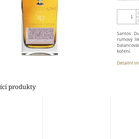
Santos D
rumový li
balancová
koření.
Detailní i
ící produkty