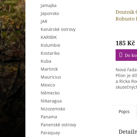
Jamajka
Doutník 
Japonsko
Robusto E
JAR
Kanárské ostrovy
KARIBIK
185 Kč
Kolumbie
Kostarika
Do ko
Kuba
Martinik
Nová řada
Pilon je d
Mauricius
a Ricka Ro
Mexico
skutečnýc
Německo
značky CAO
Nikaragua
Nizozemsko
Popis
Panama
Panenské ostrovy
Detail
Paraquay