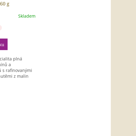
60 g
Skladem
ku
ialita plná
mínů a
ů s rafinovanými
utěmi z malin