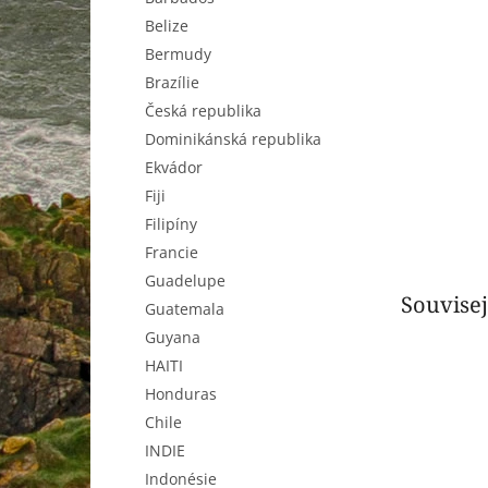
n
Belize
e
l
Bermudy
Brazílie
Česká republika
Dominikánská republika
Ekvádor
Fiji
Filipíny
Francie
Guadelupe
Souvisej
Guatemala
Guyana
HAITI
Honduras
Chile
INDIE
Indonésie