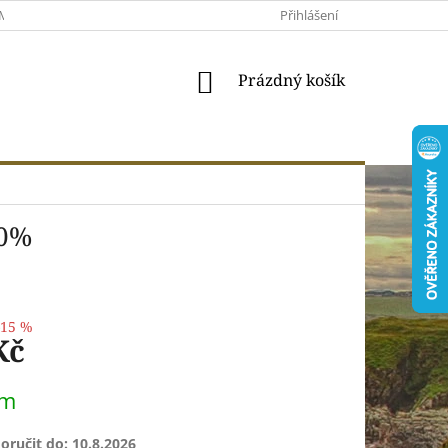
MACE A VRÁCENÍ
MOJE OBJEDNÁVKA
Přihlášení
VŠEOBECNÉ OBCHODNÍ 
NÁKUPNÍ
Prázdný košík
KOŠÍK
40%
–15 %
Kč
em
ručit do:
10.8.2026