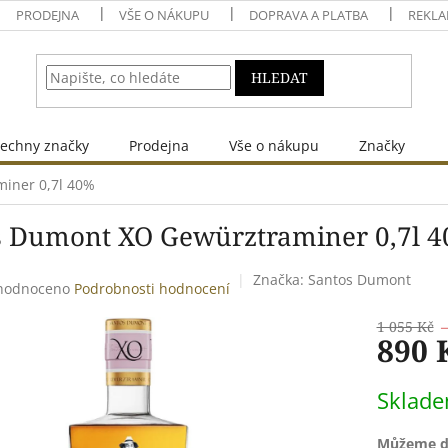
PRODEJNA
VŠE O NÁKUPU
DOPRAVA A PLATBA
REKLA
HLEDAT
echny značky
Prodejna
Vše o nákupu
Značky
iner 0,7l 40%
s Dumont XO Gewürztraminer 0,7l 
Značka:
Santos Dumont
měrné
hodnoceno
Podrobnosti hodnocení
ocení
uktu
1 055 Kč
890 
Měrná
Sklad
cena:
diček.
Můžeme do