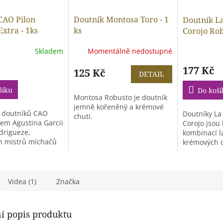
CAO Pilon
Doutník Montosa Toro - 1
Doutník L
xtra - 1ks
ks
Corojo Rob
Skladem
Momentálně nedostupné
177 Kč
125 Kč
DETAIL
šíku
Do koší
Montosa Robusto je doutník
jemně kořeněný a krémové
 doutníků CAO
Doutníky La
chuti.
ílem Agustina Garcii
Corojo jsou
drigueze,
kombinací 
h mistrů míchačů
krémových c
....
květinovými
které...
Videa (1)
Značka
ní popis produktu