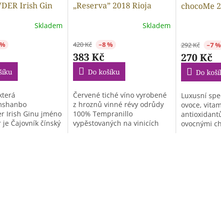
ER Irish Gin
„Reserva” 2018 Rioja
chocoMe 2
 – CERAMIC
DOCa tinto bodegas
Skladem
Skladem
Muriel 0,75 l 14 %
 %
420 Kč
–8 %
292 Kč
–7 %
383 Kč
270 Kč
šíku
Do košíku
Do koší
která
Červené tiché víno vyrobené
Luxusní spec
mshanbo
z hroznů vinné révy odrůdy
ovoce, vita
 Irish Ginu jméno
100% Tempranillo
antioxidant
r je Čajovník čínský
vypěstovaných na vinicích
ovocnými ch
.
španělské vinařské...
a...