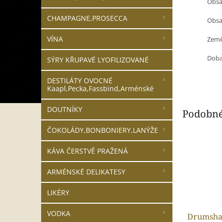
Obsa
CHAMPAGNE,PROSECCA
Obsah
VÍNA
Země
Doba
SÝRY KŘUPAVÉ LYOFILIZOVANÉ
DESTILÁTY OVOCNÉ
Kaapl,Pecka,Fassbind,Arménské
DOUTNÍKY
Podobné
ČOKOLÁDY,BONBONIERY,LANÝŽE
KÁVA ČERSTVĚ PRAŽENÁ
ARMÉNSKÉ DELIKATESY
LIKÉRY
VODKA
Drumsha