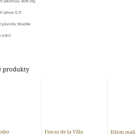
h alkoholu: 40% obj
 lahve: 0,7l
 původu: Brazilie
 zrání:
 produkty
nbo
Fincas de la Villa
Džem mali