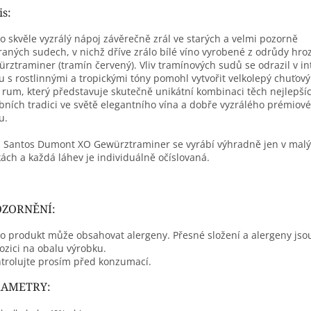
is:
o skvěle vyzrálý nápoj závěrečně zrál ve starých a velmi pozorně
íraných
sudech, v nichž dříve zrálo bílé víno vyrobené z odrůdy hro
rztraminer (tramín červený)
. Vliv tramínových sudů se odrazil v in
u s rostlinnými a tropickými tóny pomohl vytvořit velkolepý chuťový 
o rum, který představuje skutečně unikátní kombinaci těch nejlepší
bních tradici ve světě elegantního vína a dobře vyzrálého prémiov
u.
m
Santos Dumont XO Gewürztraminer
se vyrábí výhradně jen v mal
ách a každá láhev je individuálně očíslovaná.
ZORNĚNÍ:
o produkt může obsahovat alergeny. Přesné složení a alergeny jso
ozici na obalu výrobku.
trolujte prosím před konzumací.
RAMETRY: