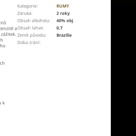
Kategorie
:
RUMY
Záruka
:
2 roky
Obsah alkoholu
:
40% obj
znů
Obsah lahve
:
0,7
tenzitě a
zážitek.
Země původu
:
Brazilie
ch
Doba zrání
:
ého
ých
u k