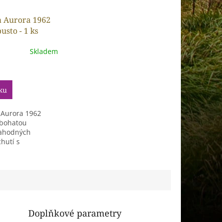
a Aurora 1962
usto - 1 ks
Skladem
ku
 Aurora 1962
 bohatou
lahodných
hutí s
 a ovocnými tóny,
Doplňkové parametry