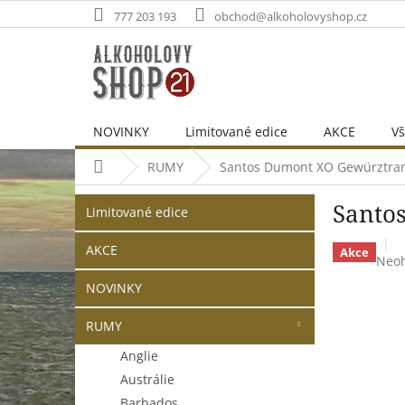
Přejít
777 203 193
obchod@alkoholovyshop.cz
na
obsah
NOVINKY
Limitované edice
AKCE
Vš
Domů
RUMY
Santos Dumont XO Gewürztram
P
Přeskočit
Santo
o
Limitované edice
kategorie
s
t
AKCE
Akce
Prů
Neo
r
hodn
NOVINKY
a
prod
n
je
RUMY
0,0
n
z
í
Anglie
5
p
Austrálie
hvěz
a
Barbados