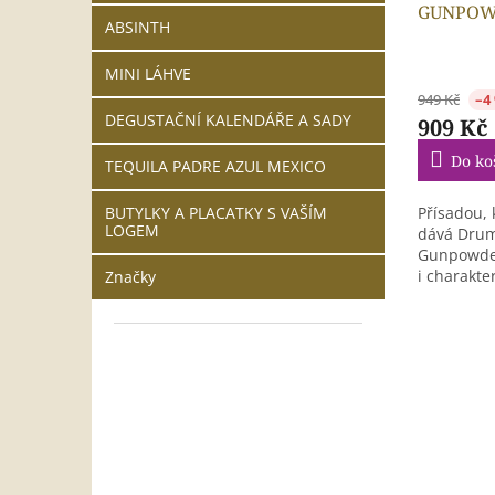
GUNPOWD
ABSINTH
0,7l 43%
MINI LÁHVE
949 Kč
–4
DEGUSTAČNÍ KALENDÁŘE A SADY
909 Kč
Do ko
TEQUILA PADRE AZUL MEXICO
Přísadou, 
BUTYLKY A PLACATKY S VAŠÍM
LOGEM
dává Dru
Gunpowder
i charakte
Značky
(Camellia..