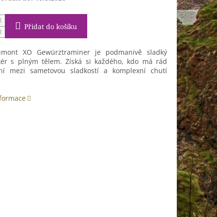
Přidat do košíku
umont XO Gewürztraminer je podmanivě sladký
kér s plným tělem. Získá si každého, kdo má rád
ní mezi sametovou sladkostí a komplexní chutí
nformace