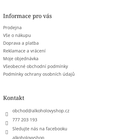
á
p
a
Informace pro vás
t
Prodejna
í
Vše o nákupu
Doprava a platba
Reklamace a vrácení
Moje objednávka
Všeobecné obchodní podmínky
Podmínky ochrany osobních údajů
Kontakt
obchod
@
alkoholovyshop.cz
777 203 193
Sledujte nás na facebooku
alkoholovyshop