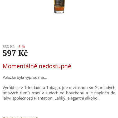
633 Kč
–5 %
597 Kč
Měrná
Momentálně nedostupné
cena:
Položka byla vyprodána…
Vyrábí se v Trinidadu a Tobagu, jde o včasnou směs mladých
tmavých rumů zrání v sudech od bourbonu a je naplněn do
lahví společností Plantation. Lehký, elegantní alkohol.