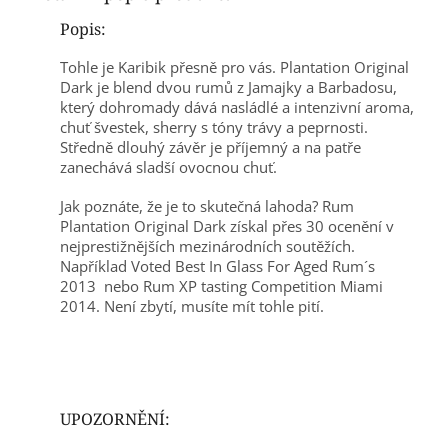
Popis:
Tohle je Karibik přesně pro vás. Plantation Original
Dark je blend dvou rumů z Jamajky a Barbadosu,
který dohromady dává nasládlé a intenzivní aroma,
chuť švestek, sherry s tóny trávy a peprnosti.
Středně dlouhý závěr je příjemný a na patře
zanechává sladší ovocnou chuť.
Jak poznáte, že je to skutečná lahoda? Rum
Plantation Original Dark získal přes 30 ocenění v
nejprestižnějších mezinárodních soutěžích.
Například Voted Best In Glass For Aged Rum´s
2013 nebo Rum XP tasting Competition Miami
2014. Není zbytí, musíte mít tohle pití.
UPOZORNĚNÍ: