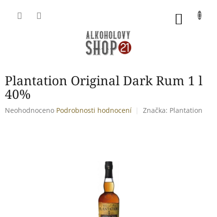
Přejít
na
NÁKU
obsah
KOŠÍK
Plantation Original Dark Rum 1 l
40%
Průměrné
Neohodnoceno
Podrobnosti hodnocení
Značka:
Plantation
hodnocení
produktu
je
0,0
z
5
hvězdiček.