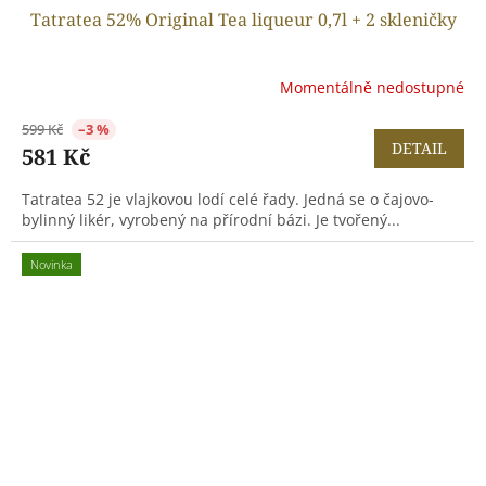
Tatratea 52% Original Tea liqueur 0,7l + 2 skleničky
Momentálně nedostupné
599 Kč
–3 %
DETAIL
581 Kč
Tatratea 52 je vlajkovou lodí celé řady. Jedná se o čajovo-
bylinný likér, vyrobený na přírodní bázi. Je tvořený...
Novinka