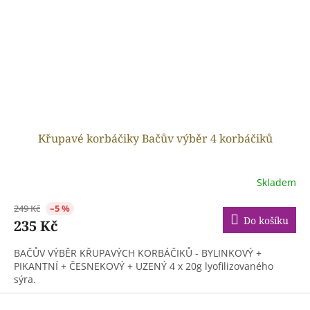
Křupavé korbáčiky Bačův výběr 4 korbáčiků
Skladem
249 Kč
–5 %
Do košíku
235 Kč
BAČŮV VÝBĚR KŘUPAVÝCH KORBÁČIKŮ - BYLINKOVÝ +
PIKANTNÍ + ČESNEKOVÝ + UZENÝ 4 x 20g lyofilizovaného
sýra.
Z