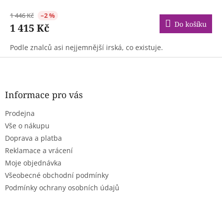
1 446 Kč
–2 %
Do košíku
1 415 Kč
Podle znalců asi nejjemnější irská, co existuje.
Z
á
p
a
Informace pro vás
t
Prodejna
í
Vše o nákupu
Doprava a platba
Reklamace a vrácení
Moje objednávka
Všeobecné obchodní podmínky
Podmínky ochrany osobních údajů