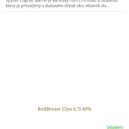
Spytail Cognac Barrel je karibský rum (Trinidad a Guyana),
který je převážený v dubovém dřevě skrz Atlantik do...
RedBreast 12yo 0,7l 40%
Skladem