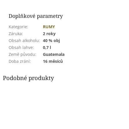
Doplňkové parametry
Kategorie
:
RUMY
Záruka
:
2 roky
Obsah alkoholu
:
40 % obj
Obsah lahve
:
0,7 l
Země původu
:
Guatemala
Doba zrání
:
16 měsíců
Podobné produkty