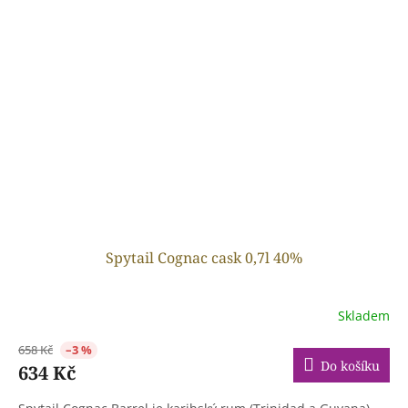
Spytail Cognac cask 0,7l 40%
Skladem
658 Kč
–3 %
Do košíku
634 Kč