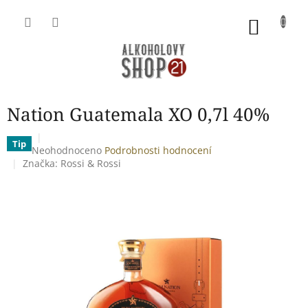
Přejít
na
NÁKU
obsah
KOŠÍK
Nation Guatemala XO 0,7l 40%
Tip
Průměrné
Neohodnoceno
Podrobnosti hodnocení
hodnocení
Značka:
Rossi & Rossi
produktu
je
0,0
z
5
hvězdiček.