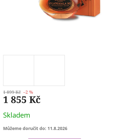
1 899 Kč
–2 %
1 855 Kč
Měrná
Skladem
cena:
Můžeme doručit do:
11.8.2026