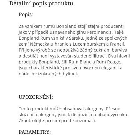
Detailní popis produktu
Popis:
Za vznikem rumů Bonpland stojí stejní producenti
jako v případě uznávaného ginu Ferdinand’s. Také
Bonpland Rum vzniká v Sársku, jedné ze spolkových
zemí Německa u hranic s Lucemburskem a Francií.
Při jeho výrobě se nepoužívá žádný cukr ani barviva
a destilát není vystavován studené filtraci. Dva hlavní
produkty Bonpland, čili Rum Blanc a Rum Rouge,
jsou charakteristické pro svou ovocnou eleganci a
nádech cizokrajných bylinek.
UPOZORNĚNÍ:
Tento produkt může obsahovat alergeny. Přesné
složení a alergeny jsou k dispozici na obalu výrobku.
Zkontrolujte prosím před konzumací.
PARAMETRY: