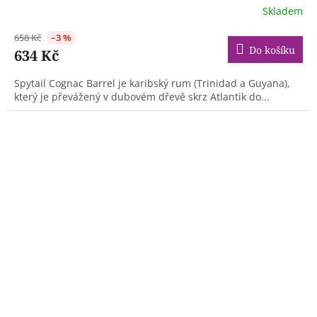
Skladem
658 Kč
–3 %
Do košíku
634 Kč
Spytail Cognac Barrel je karibský rum (Trinidad a Guyana),
který je převážený v dubovém dřevě skrz Atlantik do...