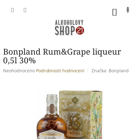
Přejít
na
NÁKU
obsah
KOŠÍK
Bonpland Rum&Grape liqueur
0,5l 30%
Průměrné
Neohodnoceno
Podrobnosti hodnocení
Značka:
Bonpland
hodnocení
produktu
je
0,0
z
5
hvězdiček.