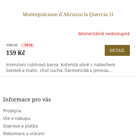
Montepulciano d´Abruzzo la Quercia 1l
Momentálně nedostupné
198 Kč
–19 %
DETAIL
159 Kč
Intenzivní rubínová barva. Kořenitá vůně s nádechem
švestek a malin, chuť suchá, harmonická s jemnou...
Z
á
p
a
Informace pro vás
t
Prodejna
í
Vše o nákupu
Doprava a platba
Reklamace a vrácení