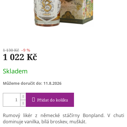
1 130 Kč
–9 %
1 022 Kč
Měrná
Skladem
cena:
Můžeme doručit do:
11.8.2026
Přidat do košíku
Rumový likér z německé stáčírny Bonpland. V chuti
dominuje vanilka, bílá broskev, muškát.