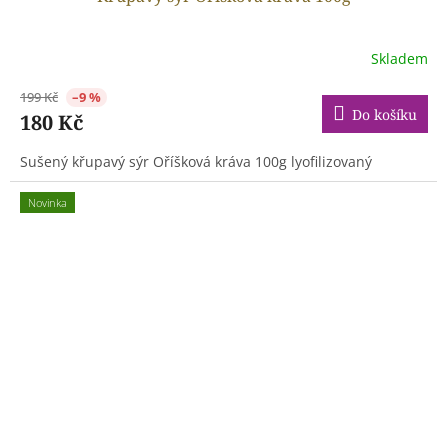
Skladem
199 Kč
–9 %
Do košíku
180 Kč
Sušený křupavý sýr Oříšková kráva 100g lyofilizovaný
Novinka