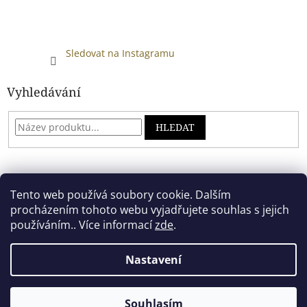
Sledovat na Instagramu
Vyhledávání
HLEDAT
Developed by absreklama.cz
Tento web používá soubory cookie. Dalším
procházením tohoto webu vyjadřujete souhlas s jejich
používáním.. Více informací
zde
.
Vytvořil Shoptet
Nastavení
Copyright 2026
Alkoholový shop
. Všechna práva vyhrazena.
Souhlasím