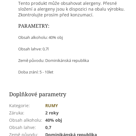
Tento produkt může obsahovat alergeny. Přesné
složení a alergeny jsou k dispozici na obalu výrobku.
Zkontrolujte prosím před konzumací.
PARAMETRY:
Obsah alkoholu: 40% obj
Obsah lahve: 0,7l
Země původu: Dominikánská republika
Doba zrání: 5 - 10let
Doplňkové parametry
Kategorie
:
RUMY
Záruka
:
2 roky
Obsah alkoholu
:
40% obj
Obsah lahve
:
0,7
Země původu
:
Dominikánská republika