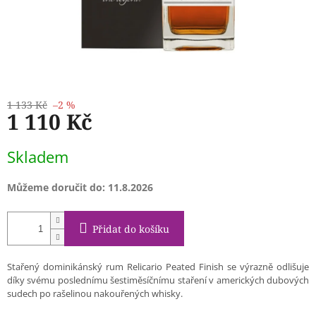
1 133 Kč
–2 %
1 110 Kč
Měrná
Skladem
cena:
Můžeme doručit do:
11.8.2026
Přidat do košíku
Stařený dominikánský rum Relicario Peated Finish se výrazně odlišuje
díky svému poslednímu šestiměsíčnímu staření v amerických dubových
sudech po rašelinou nakouřených whisky.