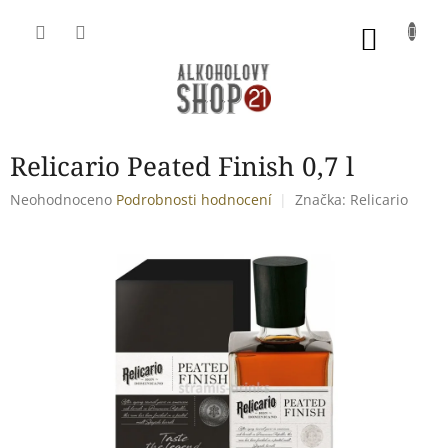
Přejít
na
NÁKU
obsah
KOŠÍK
Relicario Peated Finish 0,7 l
Průměrné
Neohodnoceno
Podrobnosti hodnocení
Značka:
Relicario
hodnocení
produktu
je
0,0
z
5
hvězdiček.