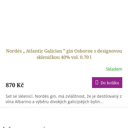
Nordés „ Atlantic Galician ” gin Osborne s designovou
skleničkou 40% vol. 0.70 l
Skladem
Do košíku
870 Kč
Set se sklenicí. Nordés gin, má zvláštnost, že je destilovaný z
vína Albarino a výběru divokých galicijských bylin...
Z
á
p