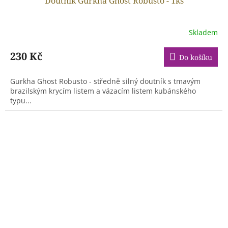
Doutník Gurkha Ghost Robusto - 1ks
Skladem
230 Kč
Do košíku
Gurkha Ghost Robusto - středně silný doutník s tmavým
brazilským krycím listem a vázacím listem kubánského
typu...