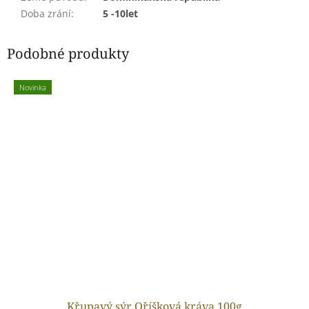
Doba zrání
:
5 -10let
Podobné produkty
Novinka
Křupavý sýr Oříšková kráva 100g