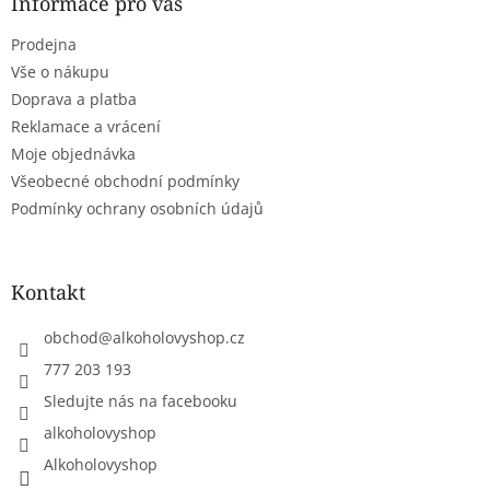
a
Informace pro vás
t
Prodejna
í
Vše o nákupu
Doprava a platba
Reklamace a vrácení
Moje objednávka
Všeobecné obchodní podmínky
Podmínky ochrany osobních údajů
Kontakt
obchod
@
alkoholovyshop.cz
777 203 193
Sledujte nás na facebooku
alkoholovyshop
Alkoholovyshop