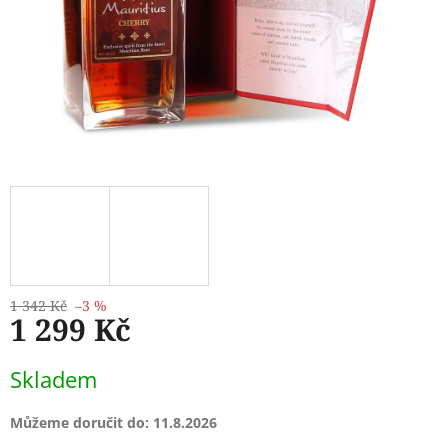
1 342 Kč
–3 %
1 299 Kč
Měrná
Skladem
cena:
Můžeme doručit do:
11.8.2026