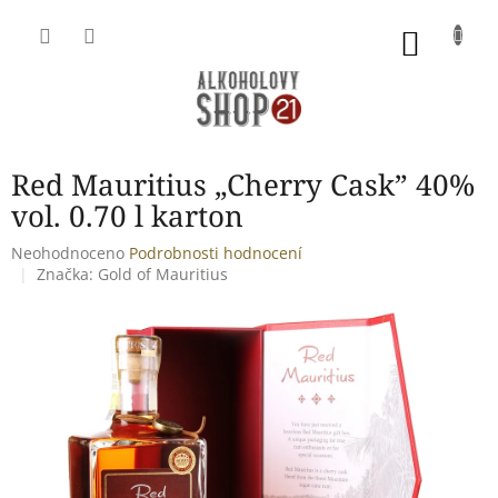
Přejít
na
NÁKU
obsah
KOŠÍK
Red Mauritius „Cherry Cask” 40%
vol. 0.70 l karton
Průměrné
Neohodnoceno
Podrobnosti hodnocení
hodnocení
Značka:
Gold of Mauritius
produktu
je
0,0
z
5
hvězdiček.