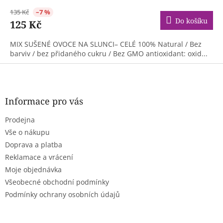
135 Kč
–7 %
Do košíku
125 Kč
MIX SUŠENÉ OVOCE NA SLUNCI– CELÉ 100% Natural / Bez
barviv / bez přidaného cukru / Bez GMO antioxidant: oxid...
Z
á
p
a
Informace pro vás
t
Prodejna
í
Vše o nákupu
Doprava a platba
Reklamace a vrácení
Moje objednávka
Všeobecné obchodní podmínky
Podmínky ochrany osobních údajů