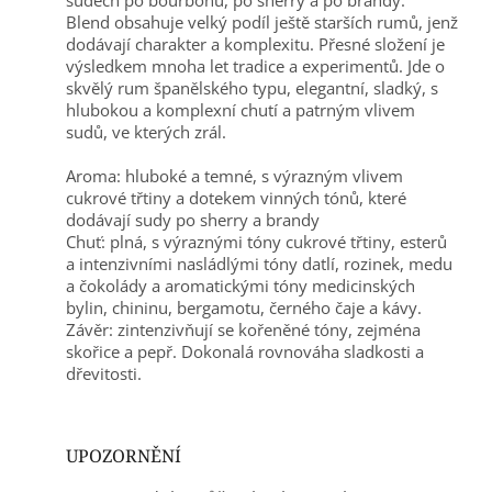
sudech po bourbonu, po sherry a po brandy.
Blend obsahuje velký podíl ještě starších rumů, jenž
dodávají charakter a komplexitu. Přesné složení je
výsledkem mnoha let tradice a experimentů. Jde o
skvělý rum španělského typu, elegantní, sladký, s
hlubokou a komplexní chutí a patrným vlivem
sudů, ve kterých zrál.
Aroma: hluboké a temné, s výrazným vlivem
cukrové třtiny a dotekem vinných tónů, které
dodávají sudy po sherry a brandy
Chuť: plná, s výraznými tóny cukrové třtiny, esterů
a intenzivními nasládlými tóny datlí, rozinek, medu
a čokolády a aromatickými tóny medicinských
bylin, chininu, bergamotu, černého čaje a kávy.
Závěr: zintenzivňují se kořeněné tóny, zejména
skořice a pepř. Dokonalá rovnováha sladkosti a
dřevitosti.
UPOZORNĚNÍ