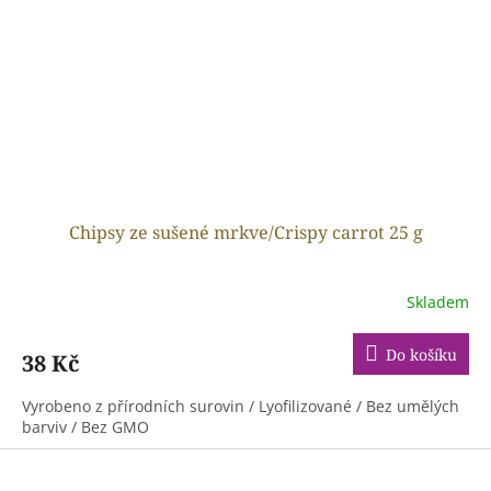
Chipsy ze sušené mrkve/Crispy carrot 25 g
Skladem
Do košíku
38 Kč
Vyrobeno z přírodních surovin / Lyofilizované / Bez umělých
barviv / Bez GMO
Z
á