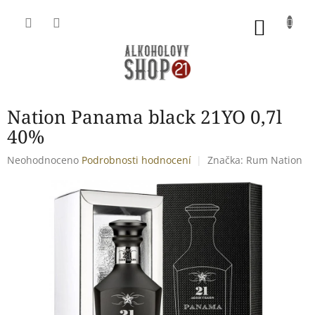
Přejít
na
NÁKU
obsah
KOŠÍK
Nation Panama black 21YO 0,7l
40%
Průměrné
Neohodnoceno
Podrobnosti hodnocení
Značka:
Rum Nation
hodnocení
produktu
je
0,0
z
5
hvězdiček.