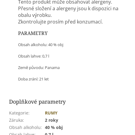
Tento produkt může obsahovat alergeny.
Přesné složení a alergeny jsou k dispozici na
obalu výrobku.
Zkontrolujte prosím před konzumací.
PARAMETRY
Obsah alkoholu: 40 % obj
Obsah lahve: 0,7 l
Země původu: Panama
Doba zrání: 21 let
Doplňkové parametry
Kategorie
:
RUMY
Záruka
:
2 roky
Obsah alkoholu
:
40 % obj
Obsah lahve
:
0,7 l