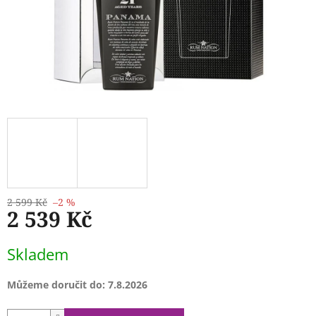
2 599 Kč
–2 %
2 539 Kč
Měrná
Skladem
cena:
Můžeme doručit do:
7.8.2026