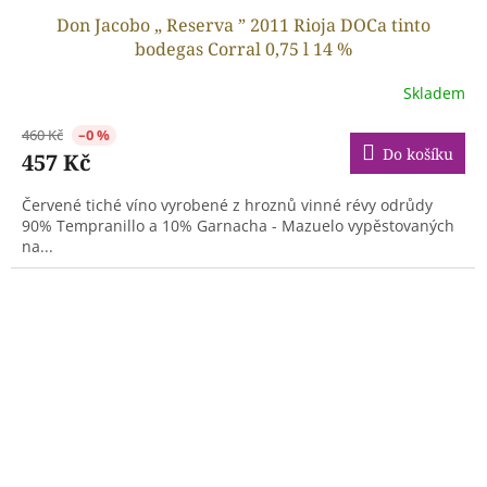
Don Jacobo „ Reserva ” 2011 Rioja DOCa tinto
bodegas Corral 0,75 l 14 %
Skladem
460 Kč
–0 %
Do košíku
457 Kč
Červené tiché víno vyrobené z hroznů vinné révy odrůdy
90% Tempranillo a 10% Garnacha - Mazuelo vypěstovaných
na...