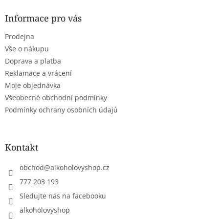
p
a
Informace pro vás
t
Prodejna
í
Vše o nákupu
Doprava a platba
Reklamace a vrácení
Moje objednávka
Všeobecné obchodní podmínky
Podmínky ochrany osobních údajů
Kontakt
obchod
@
alkoholovyshop.cz
777 203 193
Sledujte nás na facebooku
alkoholovyshop