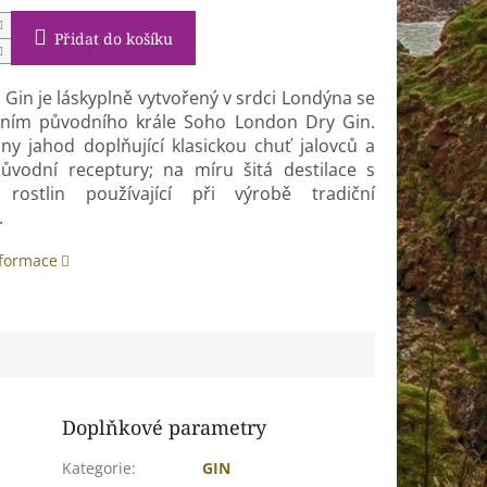
Přidat do košíku
Gin je láskyplně vytvořený v srdci Londýna se
ním původního krále Soho London Dry Gin.
óny jahod doplňující klasickou chuť jalovců a
původní receptury; na míru šitá destilace s
 rostlin používající při výrobě tradiční
.
nformace
Doplňkové parametry
Kategorie
:
GIN