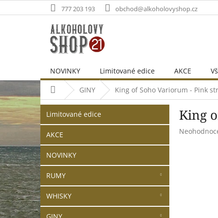
Přejít
777 203 193
obchod@alkoholovyshop.cz
na
obsah
NOVINKY
Limitované edice
AKCE
Vš
Domů
GINY
King of Soho Variorum - Pink st
P
Přeskočit
King o
o
Limitované edice
kategorie
s
Průměrné
Neohodnoc
t
AKCE
hodnocení
r
produktu
NOVINKY
a
je
n
0,0
RUMY
z
n
5
í
hvězdiček.
WHISKY
p
a
GINY