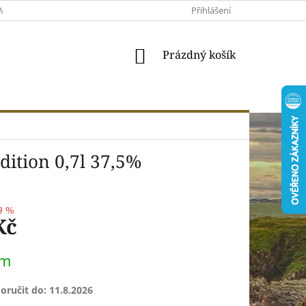
MACE A VRÁCENÍ
MOJE OBJEDNÁVKA
Přihlášení
VŠEOBECNÉ OBCHODNÍ 
NÁKUPNÍ
Prázdný košík
KOŠÍK
dition 0,7l 37,5%
9 %
Kč
em
ručit do:
11.8.2026