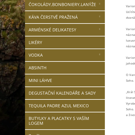
ČOKOLÁDY,BONBONIERY,LANÝŽE
Vario
Ucítít
KÁVA ČERSTVĚ PRAŽENÁ
dvanác
ARMÉNSKÉ DELIKATESY
Vario
názna
luxus
LIKÉRY
názna
VODKA
Varior
jahod
ABSINTH
O Varo
MINI LÁHVE
Soho.
„Král
DEGUSTAČNÍ KALENDÁŘE A SADY
liter
Vyrob
TEQUILA PADRE AZUL MEXICO
Soho.
a živ
BUTYLKY A PLACATKY S VAŠÍM
LOGEM