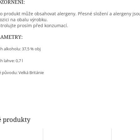
ZORNĚNÍ:
o produkt může obsahovat alergeny. Přesné složení a alergeny jso
ozici na obalu výrobku.
trolujte prosím před konzumací.
RAMETRY:
h alkoholu: 37,5 % obj
 lahve: 0,7 l
 původu: Velká Británie
 produkty