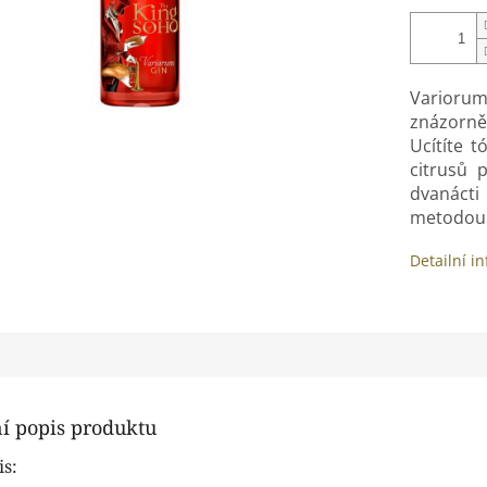
Variorum 
znázorně
Ucítíte t
citrusů 
dvanácti
metodou
Detailní i
ní popis produktu
is: