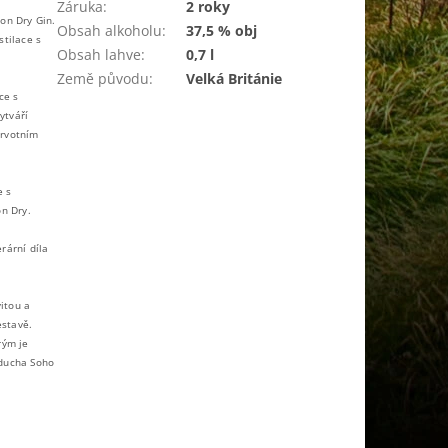
Záruka
:
2 roky
on Dry Gin.
Obsah alkoholu
:
37,5 % obj
stilace s
Obsah lahve
:
0,7 l
Země původu
:
Velká Británie
ce s
ytváří
prvotním
e s
n Dry.
rární díla
vitou a
estavě.
rým je
 ducha Soho