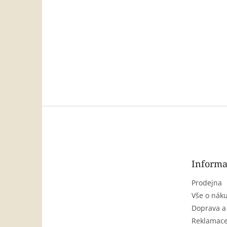
Z
á
p
a
t
Informa
í
Prodejna
Vše o nák
Doprava a
Reklamace