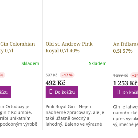
 Gin Colombian
Old st. Andrew Pink
An Dúlamá
y 0,7l
Royal 0,7l 40%
0,5l 57%
Skladem
Skladem
 %
597 Kč
–17 %
1 299 Kč
–3
492 Kč
1 253 Kč
šíku
Do košíku
Do koší
in Ortodoxy je
Pink Royal Gin - Nejen
Gin je lahvo
gin z Kolumbie,
nádherně zpracovaný, ale je
námořnické 
yrábí unikátním
také úžasně ovocný a
i přes vysok
 podobným výrobě
lahodný. Baleno ve výrazné
výjimečně j
.
lahvi drahokamu,...