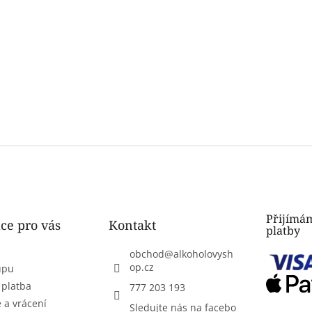
Přijímám
ce pro vás
Kontakt
platby
obchod
@
alkoholovysh
op.cz
upu
 platba
777 203 193
 a vrácení
Sledujte nás na facebo