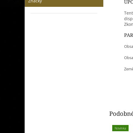
Značky
UPO
Tent
disp
Zkon
PA
Obsa
Obsah
Země
Podobné
Novinka