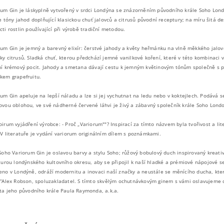
rum Gin je láskyplně vytvořený v srdci Londýna se znázorněním původního krále Soho Lond
e tóny jahod doplňující klasickou chuť jalovců a citrusů původní receptury; na míru šitá de
ti rostlin používající při výrobě tradiční metodou.
rum Gin je jemný a barevný elixír: čerstvé jahody a květy heřmánku na vlně měkkého jalov
ky citrusů. Sladká chuť, kterou předchází jemné vanilkové koření, které v této kombinaci v
ní krémový pocit. Jahody a smetana dávají cestu k jemným květinovým tónům společně s 
kem grapefruitu.
um Gin apeluje na lepší náladu a lze si jej vychutnat na ledu nebo v koktejlech. Podává s
ovou oblohou, ve své nádherné červené láhvi je živý a zábavný společník krále Soho Londo
irum vyjádření výrobce: - Proč „Variorum""? Inspirací za tímto názvem byla tvořivost a lite
 V literatuře je vydání variorum originálním dílem s poznámkami.
 Soho Variorum Gin je oslavou barvy a stylu Soho; růžový bobulový duch inspirovaný kreati
aturou londýnského kultovního okresu, aby se připojil k naší hladké a prémiové nápojové s
eno v Londýně, odráží modernitu a inovaci naší značky a neustále se měnícího ducha, kte
 “Alex Robson, spoluzakladatel. S tímto skvělým ochutnávkovým ginem s vámi oslavujeme
ota jeho původního krále Paula Raymonda, a.k.a.