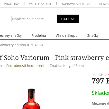
PRODEJNA
VŠE O NÁKUPU
DOPRAVA A PLATBA
REKLA
HLEDAT
echny značky
Prodejna
Vše o nákupu
Značky
rawberry edition 0,7l 37,5%
f Soho Variorum - Pink strawberry e
eno
Podrobnosti hodnocení
Značka:
King of Soho
989 Kč
–1
797 
Měrná
Sklad
cena:
Můžeme do