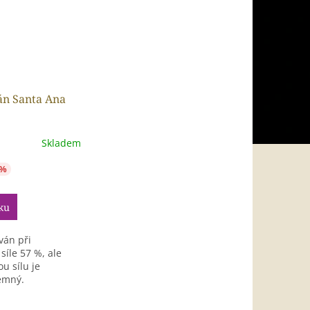
n Santa Ana
Skladem
 %
ku
ván při
síle 57 %, ale
ou sílu je
emný.