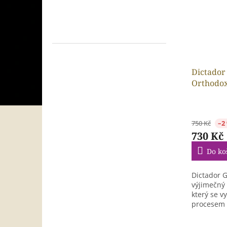
Dictador
Orthodox
750 Kč
–2
730 Kč
Do ko
Dictador G
výjimečný 
který se v
procesem
rumu. Po..