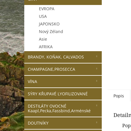
n
e
EVROPA
l
USA
JAPONSKO
Nový Zéland
Asie
AFRIKA
BRANDY, KOŇAK, CALVADOS
CHAMPAGNE,PROSECCA
VÍNA
SÝRY KŘUPAVÉ LYOFILIZOVANÉ
Popis
DESTILÁTY OVOCNÉ
Kaapl,Pecka,Fassbind,Arménské
Detail
DOUTNÍKY
Pop