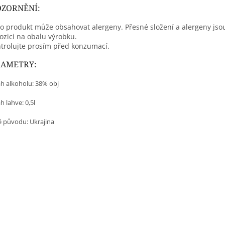
ZORNĚNÍ:
o produkt může obsahovat alergeny. Přesné složení a alergeny jso
ozici na obalu výrobku.
trolujte prosím před konzumací.
RAMETRY:
h alkoholu: 38% obj
 lahve: 0,5l
 původu:
Ukrajina