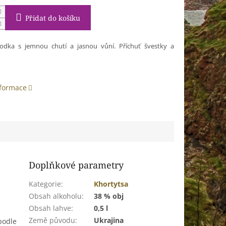
Přidat do košíku
odka s jemnou chutí a jasnou vůní. Příchuť švestky a
nformace
Doplňkové parametry
Kategorie
:
Khortytsa
Obsah alkoholu
:
38 % obj
Obsah lahve
:
0,5 l
Země původu
:
Ukrajina
podle