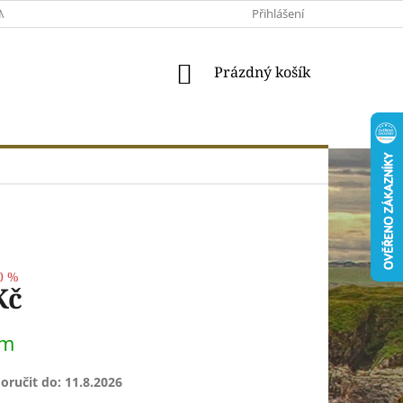
MACE A VRÁCENÍ
MOJE OBJEDNÁVKA
Přihlášení
VŠEOBECNÉ OBCHODNÍ 
NÁKUPNÍ
Prázdný košík
KOŠÍK
0 %
Kč
em
ručit do:
11.8.2026