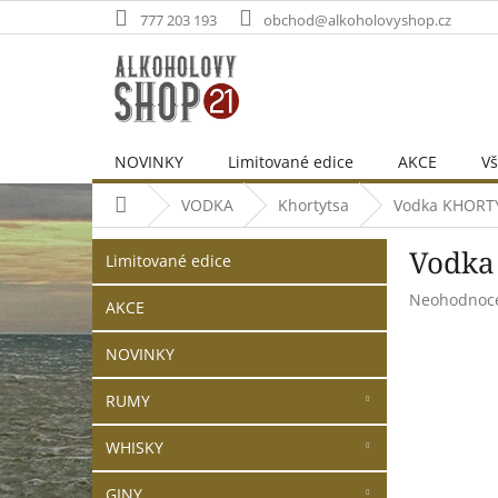
Přejít
777 203 193
obchod@alkoholovyshop.cz
na
obsah
NOVINKY
Limitované edice
AKCE
Vš
Domů
VODKA
Khortytsa
Vodka KHORTY
P
Přeskočit
Vodka
o
Limitované edice
kategorie
s
Průměrné
Neohodnoc
t
AKCE
hodnocení
r
produktu
NOVINKY
a
je
n
0,0
RUMY
z
n
5
í
hvězdiček.
WHISKY
p
a
GINY