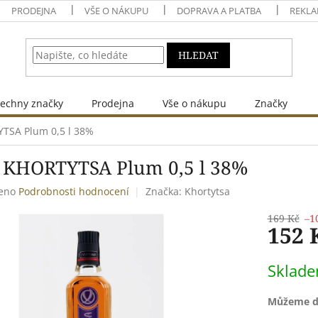
PRODEJNA
VŠE O NÁKUPU
DOPRAVA A PLATBA
REKLA
HLEDAT
echny značky
Prodejna
Vše o nákupu
Značky
TSA Plum 0,5 l 38%
 KHORTYTSA Plum 0,5 l 38%
eno
Podrobnosti hodnocení
Značka:
Khortytsa
169 Kč
–1
152 
Měrná
Sklad
cena:
Můžeme do