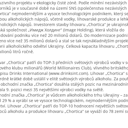
uzivního projektu v ekologicky čisté zóně. Podle mínění nezávislých
rníků je v současné době na území SNS (společenstva nezávislých 
rtica“ nejmodernějším a vysoce technologickým podnikem, který s
bou alkoholických nápojů, včetně vodky, lihovarské produkce a leh
holických nápojů. Investorem stavby lihovaru „Chortica“ je ukrajins
ká společnost „Имидж Холдинг“ (Image Holding), která vložila do
dování podniku více než 20 milionů dolarů. Do modernizace podni
eno více než 35 milionů dolarů a stal se tak nejnákladnějším proje
orii alkoholického odvětví Ukrajiny. Celková kapacita lihovaru „Chort
ilionů litrů ročně.
var „Chortica“ patří do TOP-3 předních světových výrobců vodky v
ového klubu milionářů (World Millionaires Club), vlivného britskéh
pisu Drinks International (www.drinksint.com). Lihovar „Chortica“ s
rdně krátké době ustálil v elitě světových výrobců alkoholu. Za pouh
 obchodní značka „Chortica“ dosáhla stálých pozic na mezinárodní
ala 9. pozici mezi 35 největšími výrobci vodky na světě.
odní značka „Chortica“ je vůdcem alkoholického trhu Ukrajiny – z
l 29 % a vyrábí se ve vysoce technologickém, nejmodernějším podn
tví. Lihovar „Chortica“ patří do TOP-10 hodnocení největších světo
bců alkoholu a produkce lihovaru „Chortica“ se vyváží do 78 zemí s