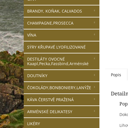
n
e
BRANDY, KOŇAK, CALVADOS
l
CHAMPAGNE,PROSECCA
VÍNA
SÝRY KŘUPAVÉ LYOFILIZOVANÉ
DESTILÁTY OVOCNÉ
Kaapl,Pecka,Fassbind,Arménské
Popis
DOUTNÍKY
ČOKOLÁDY,BONBONIERY,LANÝŽE
Detail
KÁVA ČERSTVĚ PRAŽENÁ
Pop
ARMÉNSKÉ DELIKATESY
Doko
LIKÉRY
Liho