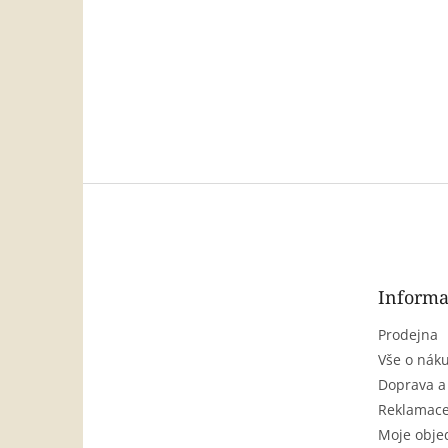
Z
á
p
a
t
Informa
í
Prodejna
Vše o nák
Doprava a
Reklamace
Moje obje