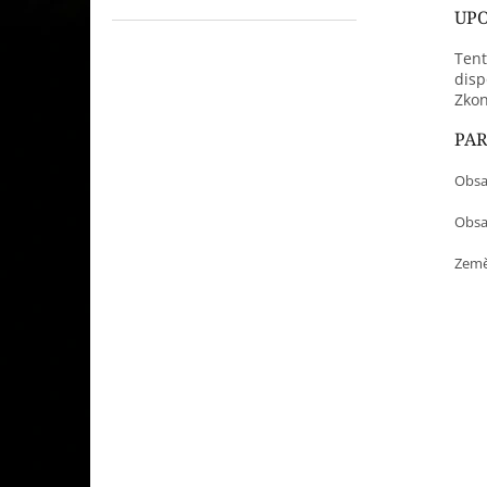
UPO
Tent
disp
Zkon
PA
Obsa
Obsah
Země