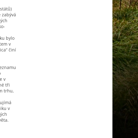
států)
e zabývá
kých
ko-
ku bylo
ktem v
ica“ činí
 seznamu
o
e v
é tři
m trhu,
aujímá
iku v
vých
věta.