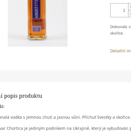
Dokonalá v
skořice.
Detailní i
ní popis produktu
is:
nalá vodka s jemnou chutí a jasnou vůní.
Příchuť švestky a skořice.
var Chortica je jediným podnikem na Ukrajině, který je vybudován 