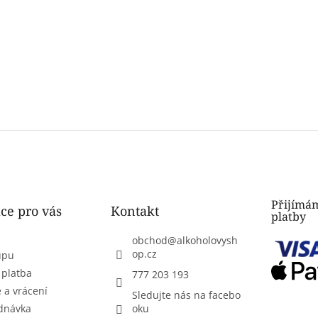
Přijímám
ce pro vás
Kontakt
platby
obchod
@
alkoholovysh
op.cz
upu
 platba
777 203 193
 a vrácení
Sledujte nás na facebo
dnávka
oku