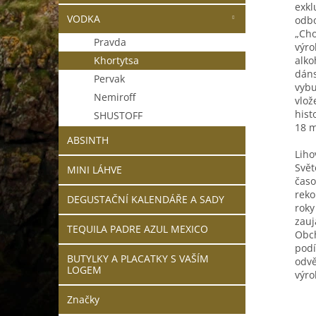
exkl
VODKA
odbo
„Cho
Pravda
výro
Khortytsa
alko
dáns
Pervak
vybu
Nemiroff
vlož
hist
SHUSTOFF
18 m
ABSINTH
Liho
Svět
MINI LÁHVE
časo
reko
DEGUSTAČNÍ KALENDÁŘE A SADY
roky
zauj
TEQUILA PADRE AZUL MEXICO
Obch
podí
BUTYLKY A PLACATKY S VAŠÍM
odvě
LOGEM
výro
Značky