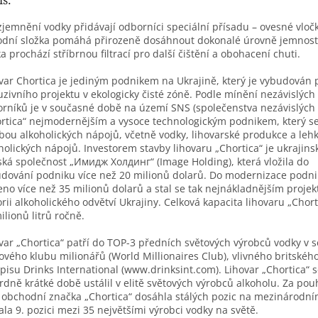
is:
zjemnění vodky přidávají odborníci speciální přísadu – ovesné vloč
odní složka pomáhá přirozeně dosáhnout dokonalé úrovně jemnost
a prochází stříbrnou filtrací pro další čištění a obohacení chuti.
var Chortica je jediným podnikem na Ukrajině, který je vybudován 
uzivního projektu v ekologicky čisté zóně. Podle mínění nezávislých
rníků je v současné době na území SNS (společenstva nezávislých 
rtica“ nejmodernějším a vysoce technologickým podnikem, který s
bou alkoholických nápojů, včetně vodky, lihovarské produkce a leh
holických nápojů. Investorem stavby lihovaru „Chortica“ je ukrajins
ká společnost „Имидж Холдинг“ (Image Holding), která vložila do
dování podniku více než 20 milionů dolarů. Do modernizace podni
eno více než 35 milionů dolarů a stal se tak nejnákladnějším proje
orii alkoholického odvětví Ukrajiny. Celková kapacita lihovaru „Chort
ilionů litrů ročně.
var „Chortica“ patří do TOP-3 předních světových výrobců vodky v
ového klubu milionářů (World Millionaires Club), vlivného britskéh
pisu Drinks International (www.drinksint.com). Lihovar „Chortica“ s
rdně krátké době ustálil v elitě světových výrobců alkoholu. Za pouh
 obchodní značka „Chortica“ dosáhla stálých pozic na mezinárodní
ala 9. pozici mezi 35 největšími výrobci vodky na světě.