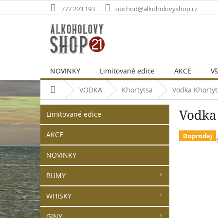
Přejít
777 203 193
obchod@alkoholovyshop.cz
na
obsah
NOVINKY
Limitované edice
AKCE
Vš
Domů
VODKA
Khortytsa
Vodka Khortyt
P
Přeskočit
Vodka 
o
Limitované edice
kategorie
s
t
AKCE
Doprodej
r
NOVINKY
a
n
RUMY
n
í
WHISKY
p
a
GINY