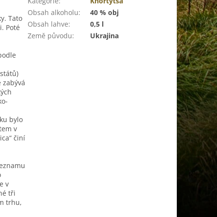
Kategorie
:
Khortytsa
Obsah alkoholu
:
40 % obj
ky.
Tato
Obsah lahve
:
0,5 l
i.
Poté
Země původu
:
Ukrajina
podle
států)
e zabývá
kých
ko-
ku bylo
ktem v
ica“ činí
 seznamu
o
e v
é tři
m trhu,