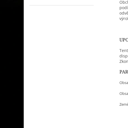
Obch
podí
odvě
výro
UPO
Tent
disp
Zkon
PA
Obsa
Obsah
Země