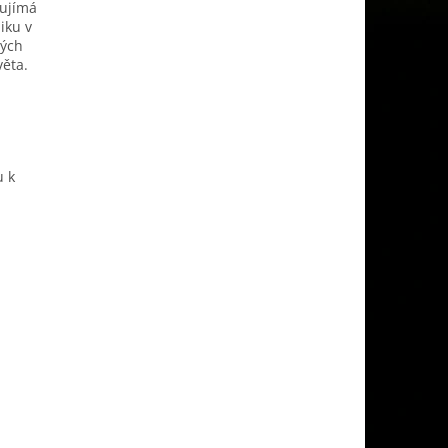
aujímá
iku v
vých
věta.
u k