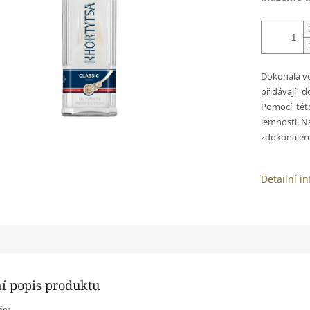
Dokonalá vo
přidávají 
Pomocí tét
jemnosti. Ná
zdokonaleni
Detailní i
ní popis produktu