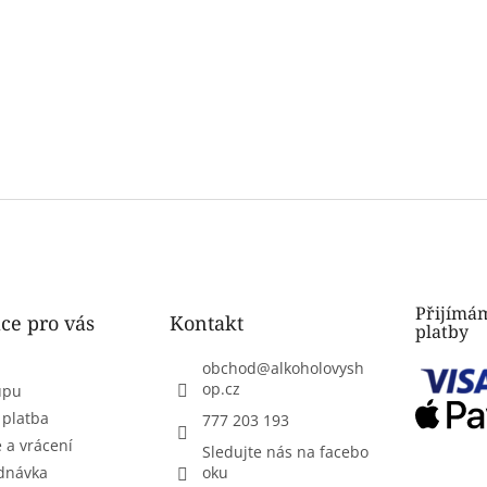
Přijímám
ce pro vás
Kontakt
platby
obchod
@
alkoholovysh
op.cz
upu
 platba
777 203 193
 a vrácení
Sledujte nás na facebo
dnávka
oku