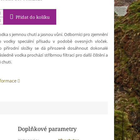
Přidat do košíku
dka s jemnou chutí a jasnou vůní. Odborníci pro zjemnění
do vodky speciální přísadu v podobě ovesných vloček.
o přírodní složky se dá přirozeně dosáhnout dokonalé
sledně vodka prochází stříbrnou filtrací pro další čištění a
 chuti.
nformace
Doplňkové parametry