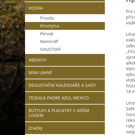
Pop
VODKA
Pro 
přír
Pravda
vodk
Khortytsa
Pervak
Liho
exkl
Nemiroff
odbo
SHUSTOFF
„Cho
výro
ABSINTH
alko
dáns
MINI LÁHVE
vybu
vlož
DEGUSTAČNÍ KALENDÁŘE A SADY
hist
18 m
TEQUILA PADRE AZUL MEXICO
Liho
Svět
BUTYLKY A PLACATKY S VAŠÍM
časo
LOGEM
reko
roky
Značky
zauj