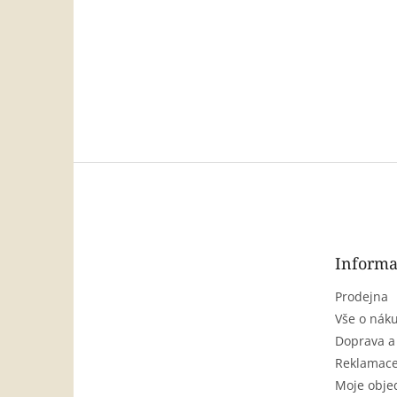
Z
á
p
a
t
Informa
í
Prodejna
Vše o nák
Doprava a
Reklamace
Moje obje