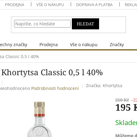
PRODEJNA
VŠE O NÁKUPU
DOPRAVA A PLATBA
REKLA
HLEDAT
echny značky
Prodejna
Vše o nákupu
Značky
sa Classic 0,5 l 40%
Khortytsa Classic 0,5 l 40%
Značka:
Khortytsa
Průměrné
Neohodnoceno
Podrobnosti hodnocení
hodnocení
produktu
250 Kč
–2
195 
je
0,0
z
Měrná
Sklad
5
cena:
hvězdiček.
Můžeme do