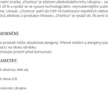
odní značka „Chortica“ je vůdcem alkoholického trhu Ukrajiny – z
l 29 % a vyrábí se ve vysoce technologickém, nejmodernějším podn
tví. Lihovar „Chortica“ patří do TOP-10 hodnocení největších světo
bců alkoholu a produkce lihovaru „Chortica“ se vyváží do 78 zemí s
ZORNĚNÍ:
o produkt může obsahovat alergeny. Přesné složení a alergeny jso
ozici na obalu výrobku.
trolujte prosím před konzumací.
RAMETRY:
h alkoholu: 40% obj
 lahve: 0,5l
 původu:
Ukrajina