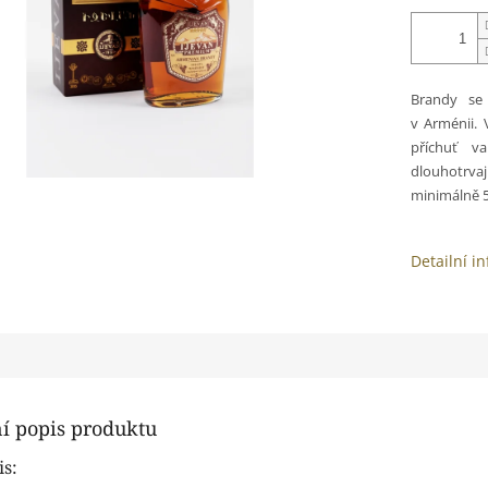
Brandy se
v Arménii.
příchuť v
dlouhotrva
minimálně 5 
Detailní i
ní popis produktu
is: