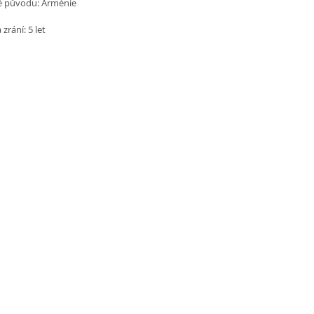
 původu:
Arménie
zrání: 5 let