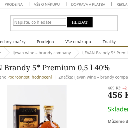
PRODEJNA
VŠE O NÁKUPU
DOPRAVA A PLATBA
REKLA
HLEDAT
echny značky
Prodejna
Vše o nákupu
Značky
e
Ijevan wine – brandy company
IJEVAN Brandy 5* Premi
N Brandy 5* Premium 0,5 l 40%
eno
Podrobnosti hodnocení
Značka:
Ijevan wine – brandy comp
469 Kč
–2
456 
Měrná
Sklad
cena:
Můžeme do