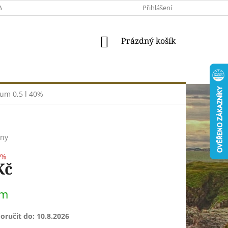
MACE A VRÁCENÍ
MOJE OBJEDNÁVKA
Přihlášení
VŠEOBECNÉ OBCHODNÍ 
NÁKUPNÍ
Prázdný košík
KOŠÍK
um 0,5 l 40%
any
 %
Kč
em
ručit do:
10.8.2026