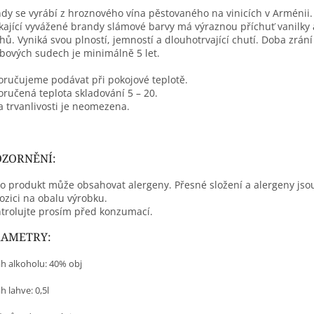
dy se vyrábí z hroznového vína pěstovaného na vinicích v Arménii.
kající vyvážené brandy slámové barvy má výraznou příchuť vanilky 
hů. Vyniká svou plností, jemností a dlouhotrvající chutí. Doba zrán
bových sudech je minimálně 5 let.
ručujeme podávat při pokojové teplotě.
ručená teplota skladování 5 – 20.
 trvanlivosti je neomezena.
ZORNĚNÍ:
o produkt může obsahovat alergeny. Přesné složení a alergeny jso
ozici na obalu výrobku.
trolujte prosím před konzumací.
RAMETRY:
h alkoholu: 40% obj
 lahve: 0,5l