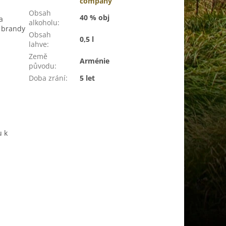
company
Obsah
40 % obj
a
alkoholu
:
í brandy
Obsah
0,5 l
lahve
:
Země
Arménie
původu
:
Doba zrání
:
5 let
u k