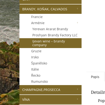
n
e
BRANDY, KOŇAK, CALVADOS
l
Francie
Arménie
Yerevan Ararat Brandy
Proshyan Brandy Factory LLC
Ijevan wine – brandy
company
Gruzie
Irsko
Španělsko
Itálie
Řecko
Popis
Rumunsko
CHAMPAGNE,PROSECCA
Detail
VÍNA
Pop