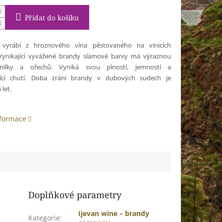
Přidat do košíku
 vyrábí z hroznového vína pěstovaného na vinicích
 Vynikající vyvážené brandy slámové barvy má výraznou
anilky a ořechů. Vyniká svou plností, jemností a
jící chutí. Doba zrání brandy v dubových sudech je
let.
nformace
Doplňkové parametry
Ijevan wine – brandy
Kategorie
: