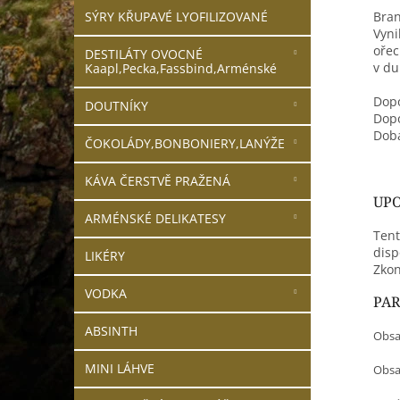
SÝRY KŘUPAVÉ LYOFILIZOVANÉ
Bran
Vyni
ořec
DESTILÁTY OVOCNÉ
v du
Kaapl,Pecka,Fassbind,Arménské
Dopo
DOUTNÍKY
Dopo
Doba
ČOKOLÁDY,BONBONIERY,LANÝŽE
KÁVA ČERSTVĚ PRAŽENÁ
UPO
ARMÉNSKÉ DELIKATESY
Tent
disp
LIKÉRY
Zkon
VODKA
PA
ABSINTH
Obsa
MINI LÁHVE
Obsah