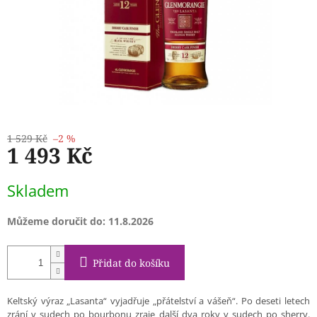
1 529 Kč
–2 %
1 493 Kč
Měrná
Skladem
cena:
Můžeme doručit do:
11.8.2026
Přidat do košíku
Keltský výraz „Lasanta“ vyjadřuje „přátelství a vášeň“. Po deseti letech
zrání v sudech po bourbonu zraje další dva roky v sudech po sherry.