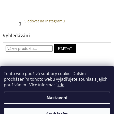
Sledovat na Instagramu
Vyhledávání
HLEDAT
Developed by absreklama.cz
Tento web používá soubory cookie. Dalším
procházením tohoto webu vyjadřujete souhlas s jejich
používáním.. Více informací
zde
.
Vytvořil Shoptet
Nastavení
Copyright 2026
Alkoholový shop
. Všechna práva vyhrazena.