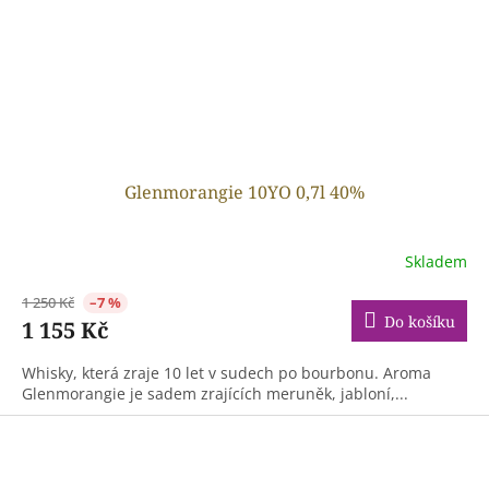
Glenmorangie 10YO 0,7l 40%
Skladem
1 250 Kč
–7 %
Do košíku
1 155 Kč
Whisky, která zraje 10 let v sudech po bourbonu. Aroma
Glenmorangie je sadem zrajících meruněk, jabloní,...
Z
á
p