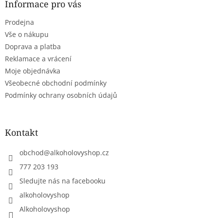
a
Informace pro vás
t
Prodejna
í
Vše o nákupu
Doprava a platba
Reklamace a vrácení
Moje objednávka
Všeobecné obchodní podmínky
Podmínky ochrany osobních údajů
Kontakt
obchod
@
alkoholovyshop.cz
777 203 193
Sledujte nás na facebooku
alkoholovyshop
Alkoholovyshop