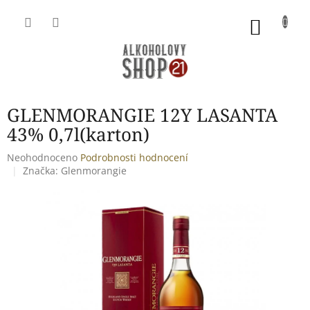
Přejít
na
NÁKU
obsah
KOŠÍK
GLENMORANGIE 12Y LASANTA
43% 0,7l(karton)
Průměrné
Neohodnoceno
Podrobnosti hodnocení
hodnocení
Značka:
Glenmorangie
produktu
je
0,0
z
5
hvězdiček.