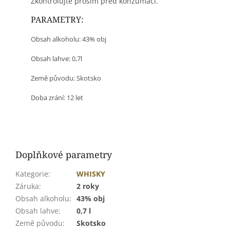
Zkontrolujte prosím před konzumací.
PARAMETRY:
Obsah alkoholu: 43% obj
Obsah lahve: 0,7l
Země původu: Skotsko
Doba zrání: 12 let
Doplňkové parametry
Kategorie
:
WHISKY
Záruka
:
2 roky
Obsah alkoholu
:
43% obj
Obsah lahve
:
0,7 l
Země původu
:
Skotsko