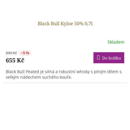
Black Bull Kyloe 50% 0,7l
Skladem
690 Kč
–5 %
Do košíku
655 Kč
Black Bull Peated je silná a robustní whisky s plným tělem s
velkým nádechem suchého kouře.