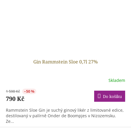
Gin Rammstein Sloe 0,7l 27%
Skladem
1 598 Kč
–50 %
Do košíku
790 Kč
Rammstein Sloe Gin je suchý ginový likér z limitované edice,
destilovaný v palírně Onder de Boompjes v Nizozemsku.
Ze...
Z