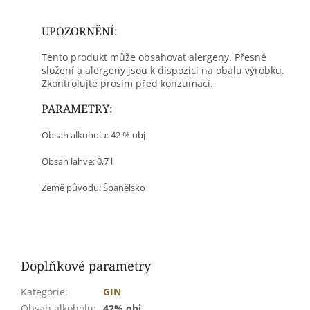
UPOZORNĚNÍ:
Tento produkt může obsahovat alergeny. Přesné
složení a alergeny jsou k dispozici na obalu výrobku.
Zkontrolujte prosím před konzumací.
PARAMETRY:
Obsah alkoholu: 42 % obj
Obsah lahve: 0,7 l
Země původu:
Španělsko
Doplňkové parametry
Kategorie
:
GIN
Obsah alkoholu
:
42% obj