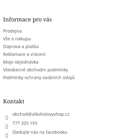
á
p
a
Informace pro vás
t
Prodejna
í
Vše o nákupu
Doprava a platba
Reklamace a vrácení
Moje objednávka
Všeobecné obchodní podmínky
Podmínky ochrany osobních údajů
Kontakt
obchod
@
alkoholovyshop.cz
777 203 193
Sledujte nás na facebooku