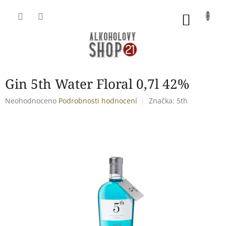
Přejít
na
NÁKU
obsah
KOŠÍK
Gin 5th Water Floral 0,7l 42%
Průměrné
Neohodnoceno
Podrobnosti hodnocení
Značka:
5th
hodnocení
produktu
je
0,0
z
5
hvězdiček.