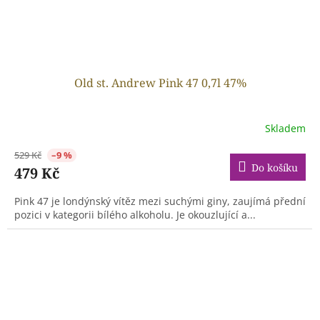
Old st. Andrew Pink 47 0,7l 47%
Skladem
529 Kč
–9 %
Do košíku
479 Kč
Pink 47 je londýnský vítěz mezi suchými giny, zaujímá přední
pozici v kategorii bílého alkoholu. Je okouzlující a...