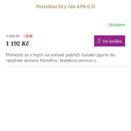
Portofino Dry Gin 43% 0,5l
Skladem
1 255 Kč
–5 %
Do košíku
1 192 Kč
Přeneste se v mysli na voňavé pobřeží italské Ligurie do
rybářské vesnice Portofino. Malebná vesnice s...