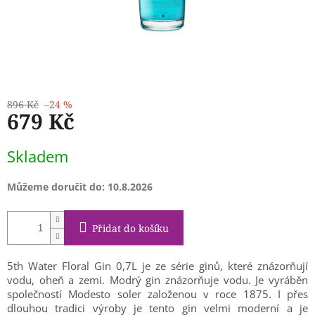
896 Kč
–24 %
679 Kč
Měrná
Skladem
cena:
Můžeme doručit do:
10.8.2026
Přidat do košíku
5th Water Floral Gin 0,7L je ze série ginů, které znázorňují
vodu, oheň a zemi. Modrý gin znázorňuje vodu. Je vyráběn
společností Modesto soler založenou v roce 1875. I přes
dlouhou tradici výroby je tento gin velmi moderní a je