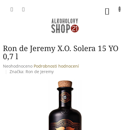
Přejít
na
NÁKU
obsah
KOŠÍK
Ron de Jeremy X.O. Solera 15 YO
0,7 l
Průměrné
Neohodnoceno
Podrobnosti hodnocení
hodnocení
Značka:
Ron de Jeremy
produktu
je
0,0
z
5
hvězdiček.