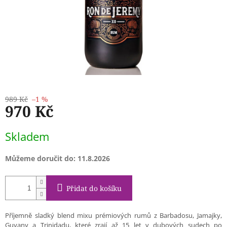
989 Kč
–1 %
970 Kč
Měrná
Skladem
cena:
Můžeme doručit do:
11.8.2026
Přidat do košíku
Příjemně sladký blend mixu prémiových rumů z Barbadosu, Jamajky,
Guyany a Trinidadu, které zrají až 15 let v dubových sudech po