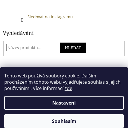
Sledovat na Instagramu
Vyhledávání
HLEDAT
Developed by absreklama.cz
Tento web používá soubory cookie. Dalším
procházením tohoto webu vyjadřujete souhlas s jejich
používáním.. Více informací
zde
.
Vytvořil Shoptet
Nastavení
Copyright 2026
Alkoholový shop
. Všechna práva vyhrazena.
Souhlasím