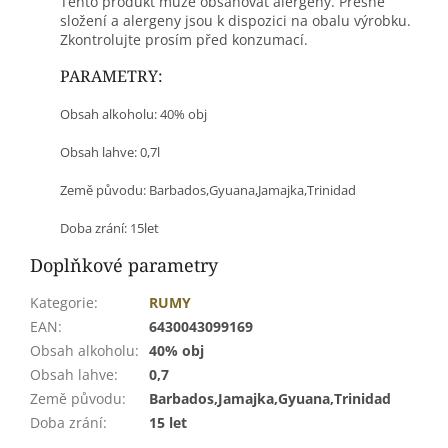
Tento produkt může obsahovat alergeny. Přesné
složení a alergeny jsou k dispozici na obalu výrobku.
Zkontrolujte prosím před konzumací.
PARAMETRY:
Obsah alkoholu: 40% obj
Obsah lahve: 0,7l
Země původu: Barbados,Gyuana,Jamajka,Trinidad
Doba zrání: 15let
Doplňkové parametry
Kategorie
:
RUMY
EAN
:
6430043099169
Obsah alkoholu
:
40% obj
Obsah lahve
:
0,7
Země původu
:
Barbados,Jamajka,Gyuana,Trinidad
Doba zrání
:
15 let