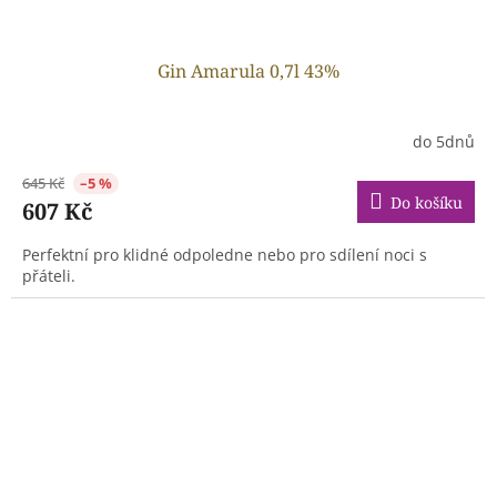
Gin Amarula 0,7l 43%
do 5dnů
645 Kč
–5 %
Do košíku
607 Kč
Perfektní pro klidné odpoledne nebo pro sdílení noci s
přáteli.