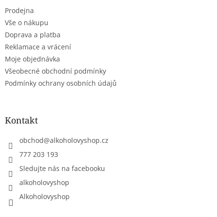
t
Prodejna
í
Vše o nákupu
Doprava a platba
Reklamace a vrácení
Moje objednávka
Všeobecné obchodní podmínky
Podmínky ochrany osobních údajů
Kontakt
obchod
@
alkoholovyshop.cz
777 203 193
Sledujte nás na facebooku
alkoholovyshop
Alkoholovyshop