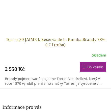
Torres 30 JAIME I. Reserva de la Familia Brandy 38%
0,7 l (tuba)
Skladem
Do košíku
2 550 Kč
Brandy pojmenované po Jaime Torres Vendrellovi, který v
roce 1870 vyrobil první víno značky Torres. Je vyrobené z...
Z
á
p
a
Informace pro vás