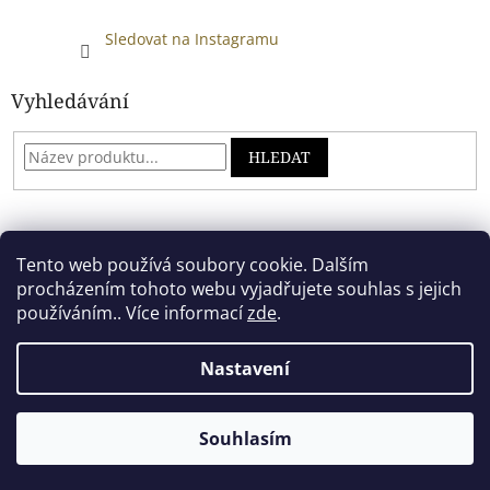
Sledovat na Instagramu
Vyhledávání
HLEDAT
Developed by absreklama.cz
Tento web používá soubory cookie. Dalším
procházením tohoto webu vyjadřujete souhlas s jejich
používáním.. Více informací
zde
.
Vytvořil Shoptet
Nastavení
Copyright 2026
Alkoholový shop
. Všechna práva vyhrazena.
Souhlasím
.