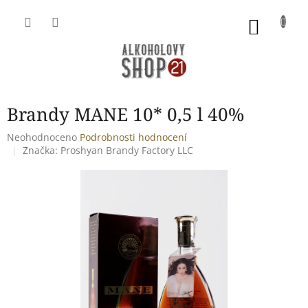
Přejít
na
NÁKU
obsah
KOŠÍK
Brandy MANE 10* 0,5 l 40%
Průměrné
Neohodnoceno
Podrobnosti hodnocení
hodnocení
Značka:
Proshyan Brandy Factory LLC
produktu
je
0,0
z
5
hvězdiček.