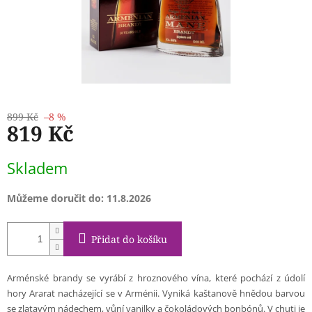
899 Kč
–8 %
819 Kč
Měrná
Skladem
cena:
Můžeme doručit do:
11.8.2026
Přidat do košíku
Arménské brandy se vyrábí z hroznového vína, které pochází z údolí
hory Ararat nacházející se v Arménii. Vyniká kaštanově hnědou barvou
se zlatavým nádechem, vůní vanilky a čokoládových bonbónů. V chuti je