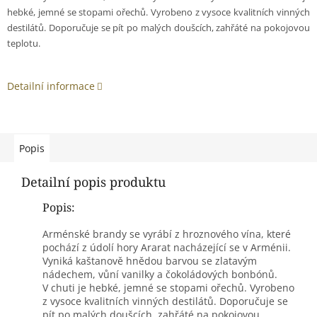
hebké, jemné se stopami ořechů. Vyrobeno z vysoce kvalitních vinných
destilátů. Doporučuje se pít po malých doušcích, zahřáté na pokojovou
teplotu.
Detailní informace
Popis
Detailní popis produktu
Popis:
Arménské brandy se vyrábí z hroznového vína, které
pochází z údolí hory Ararat nacházející se v Arménii.
Vyniká kaštanově hnědou barvou se zlatavým
nádechem, vůní vanilky a čokoládových bonbónů.
V chuti je hebké, jemné se stopami ořechů. Vyrobeno
z vysoce kvalitních vinných destilátů. Doporučuje se
pít po malých doušcích, zahřáté na pokojovou