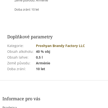
Země původu:
Arménie
Doba zrání: 10 let
Doplňkové parametry
Kategorie
:
Proshyan Brandy Factory LLC
Obsah alkoholu
:
40 % obj
Obsah lahve
:
0,5 l
Země původu
:
Arménie
Doba zrání
:
10 let
Z
á
p
a
Informace pro vás
t
Prodejna