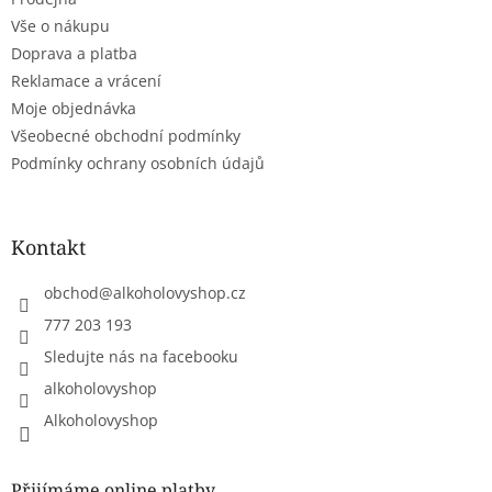
í
Vše o nákupu
Doprava a platba
Reklamace a vrácení
Moje objednávka
Všeobecné obchodní podmínky
Podmínky ochrany osobních údajů
Kontakt
obchod
@
alkoholovyshop.cz
777 203 193
Sledujte nás na facebooku
alkoholovyshop
Alkoholovyshop
Přijímáme online platby