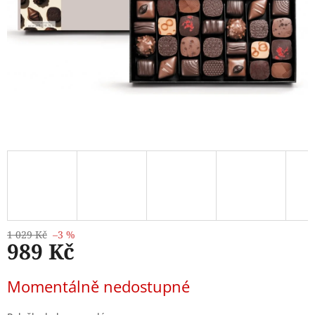
1 029 Kč
–3 %
989 Kč
Měrná
Momentálně nedostupné
cena: