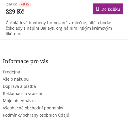
249 Kč
–8 %
Do košíku
229 Kč
Čokoládové bonbóny formované z mléčné, bílé a hořké
čokolády s náplní Baileys, orginálním irským krémovým
likérem.
Z
á
p
a
Informace pro vás
t
Prodejna
í
Vše o nákupu
Doprava a platba
Reklamace a vrácení
Moje objednávka
Všeobecné obchodní podmínky
Podmínky ochrany osobních údajů