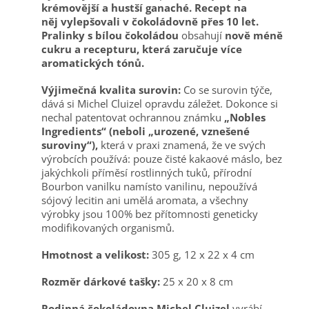
krémovější a hustší ganaché. Recept na
něj
vylepšovali v čokoládovně přes 10 let.
Pralinky s bílou čokoládou
obsahují
nově méně
cukru a recepturu, která zaručuje více
aromatických tónů.
Výjimečná kvalita surovin:
Co se surovin týče,
dává si Michel Cluizel opravdu záležet. Dokonce si
nechal patentovat ochrannou známku
„Nobles
Ingredients“ (neboli „urozené, vznešené
suroviny“),
která v praxi znamená, že ve svých
výrobcích používá:
pouze čisté kakaové máslo, bez
jakýchkoli příměsí rostlinných tuků,
přírodní
Bourbon vanilku namísto vanilinu,
nepoužívá
sójový lecitin ani umělá aromata,
a všechny
výrobky jsou 100% bez přítomnosti geneticky
modifikovaných organismů.
Hmotnost a velikost:
305 g, 12 x 22 x 4 cm
Rozměr dárkové tašky:
25 x 20 x 8 cm
Rodinná čokoládovna Michel Cluizel
vyrábí