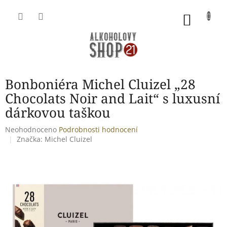
Přejít
na
NÁKU
obsah
KOŠÍK
Bonboniéra Michel Cluizel „28
Chocolats Noir and Lait“ s luxusní
dárkovou taškou
Průměrné
Neohodnoceno
Podrobnosti hodnocení
hodnocení
Značka:
Michel Cluizel
produktu
je
0,0
z
5
hvězdiček.