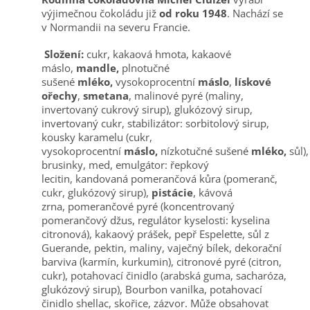
výjimečnou čokoládu již
od roku 1948
. Nachází se
v Normandii na severu Francie.
Složení:
cukr, kakaová hmota, kakaové
máslo,
mandle,
plnotučné
sušené
mléko,
vysokoprocentní
máslo
,
lískové
ořechy
,
smetana
, malinové pyré (maliny,
invertovaný cukrový sirup), glukózový sirup,
invertovaný cukr, stabilizátor: sorbitolový sirup,
kousky karamelu (cukr,
vysokoprocentní
máslo,
nízkotučné sušené
mléko,
sůl),
brusinky, med, emulgátor: řepkový
lecitin, kandovaná pomerančová kůra (pomeranč,
cukr, glukózový sirup),
pistácie
, kávová
zrna, pomerančové pyré (koncentrovaný
pomerančový džus, regulátor kyselosti: kyselina
citronová), kakaový prášek, pepř Espelette, sůl z
Guerande, pektin, maliny, vaječný bílek, dekorační
barviva (karmín, kurkumin), citronové pyré (citron,
cukr), potahovací činidlo (arabská guma, sacharóza,
glukózový sirup), Bourbon vanilka, potahovací
činidlo shellac, skořice, zázvor. Může obsahovat