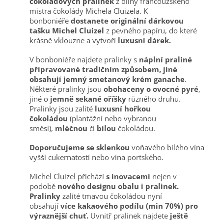
čokoládových pralinek
z dílny francouzského
mistra čokolády Michela Cluizela. K
bonboniéře
dostanete originální dárkovou
tašku Michel Cluizel
z pevného papíru, do které
krásně vklouzne a vytvoří
luxusní dárek.
V bonboniéře najdete pralinky s
náplní praliné
připravované tradičním způsobem, jiné
obsahují jemný
smetanový krém ganache
.
Některé pralinky jsou
obohaceny o ovocné pyré
,
jiné o
jemně sekané oříšky
různého druhu.
Pralinky jsou zalité
luxusní hořkou
čokoládou
(plantážní nebo vybranou
směsí),
mléčnou
či
bílou
čokoládou.
Doporučujeme se sklenkou
voňavého bílého vína
vyšší cukernatosti nebo vína portského.
Michel Cluizel přichází
s inovacemi
nejen v
podobě
nového designu obalu i pralinek.
Pralinky
zalité tmavou čokoládou nyní
obsahují
více kakaového podílu (min 70%) pro
výraznější chuť.
Uvnitř pralinek najdete
ještě