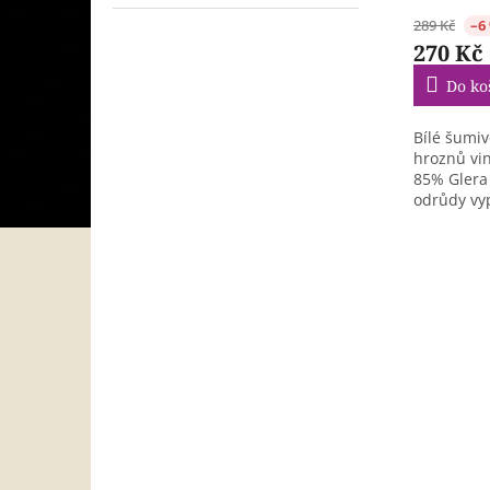
289 Kč
–6
270 Kč
Do ko
Bílé šumiv
hroznů vi
85% Glera 
odrůdy vy
vinicích...