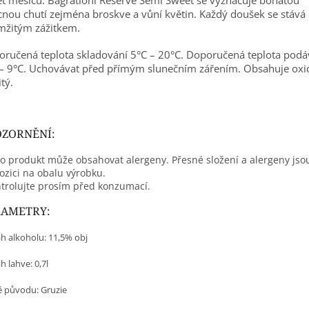
nou chutí zejména broskve a vůní květin. Každý doušek se stává
mžitým zážitkem.
ručená teplota skladování 5°C – 20°C. Doporučená teplota podá
– 9°C. Uchovávat před přímým slunečním zářením. Obsahuje oxi
itý.
ZORNĚNÍ:
o produkt může obsahovat alergeny. Přesné složení a alergeny jso
ozici na obalu výrobku.
trolujte prosím před konzumací.
RAMETRY:
h alkoholu: 11,5% obj
 lahve: 0,7l
 původu: Gruzie