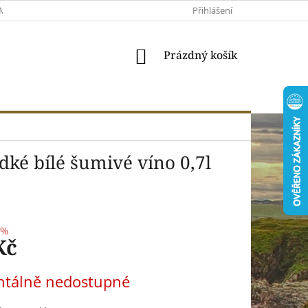
MACE A VRÁCENÍ
MOJE OBJEDNÁVKA
Přihlášení
VŠEOBECNÉ OBCHODNÍ 
NÁKUPNÍ
Prázdný košík
KOŠÍK
ké bílé šumivé víno 0,7l
 %
Kč
tálně nedostupné