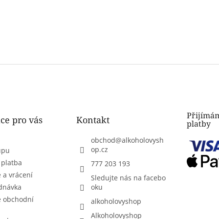
Přijímám
ce pro vás
Kontakt
platby
obchod
@
alkoholovysh
op.cz
upu
 platba
777 203 193
 a vrácení
Sledujte nás na facebo
dnávka
oku
 obchodní
alkoholovyshop
Alkoholovyshop