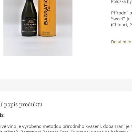
Položka b
Přírodní 
Sweet” je
(Chinuri, 
Detailní i
ní popis produktu
is:
vé víno je vyrobeno metodou přírodního kvašení, doba zrání je 
t měsíců. Bagrationi Reserve Semi Sweet se vyznačuje bohatou