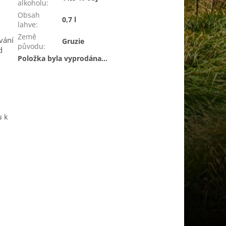
alkoholu
:
Obsah
0,7 l
lahve
:
Země
vání
Gruzie
původu
:
d
Položka byla vyprodána…
u k