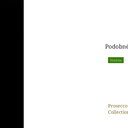
Podobné
Novinka
Prosecco
Collecti
Extra dr
11,5%