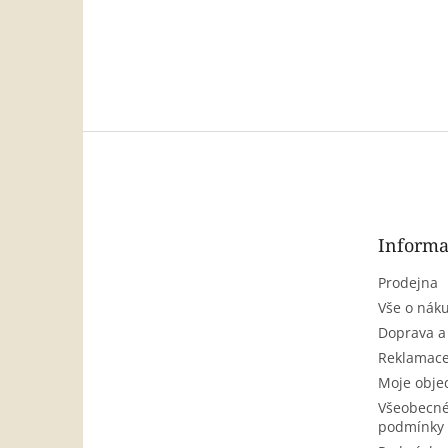
Z
á
p
a
t
Informa
í
Prodejna
Vše o nák
Doprava a
Reklamace
Moje obje
Všeobecné
podmínky