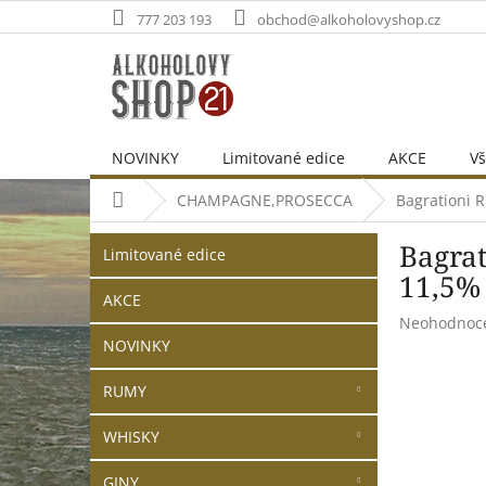
Přejít
777 203 193
obchod@alkoholovyshop.cz
na
obsah
NOVINKY
Limitované edice
AKCE
Vš
Domů
CHAMPAGNE,PROSECCA
Bagrationi 
P
Přeskočit
Bagrat
o
Limitované edice
kategorie
s
11,5%
t
AKCE
Průměrné
Neohodnoc
r
hodnocení
NOVINKY
a
produktu
n
je
RUMY
n
0,0
í
z
WHISKY
p
5
hvězdiček.
a
GINY