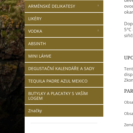
ovoc
ARMÉNSKÉ DELIKATESY
oka
LIKÉRY
Dopo
5°C 
VODKA
siřič
ABSINTH
MINI LÁHVE
UPO
DEGUSTAČNÍ KALENDÁŘE A SADY
Tent
disp
Zkon
TEQUILA PADRE AZUL MEXICO
PA
BUTYLKY A PLACATKY S VAŠÍM
LOGEM
Obsa
Značky
Obsah
Země