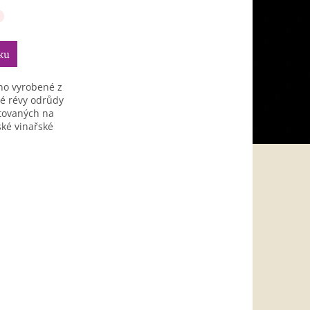
ku
íno vyrobené z
é révy odrůdy
tovaných na
lské vinařské
o,...