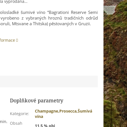
yla vyprodána…
polosladké šumivé víno “Bagrationi Reserve Semi
 vyrobeno z vybraných hroznů tradičních odrůd
Goruli, Mtsvane a Thitska) pěstovaných v Gruzii.
nformace
Doplňkové parametry
Champagne,Prosecca,Šumivá
Kategorie
:
vína
min.
Obsah
11,5 % obj