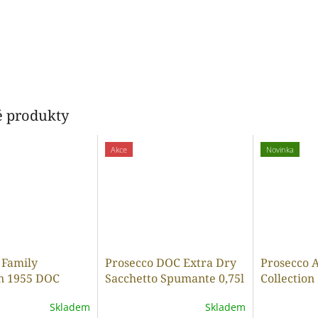
 produkty
Akce
Novinka
 Family
Prosecco DOC Extra Dry
Prosecco A
on 1955 DOC
Sacchetto Spumante 0,75l
Collectio
y Corvezzo 0.75l
Extra dry 
Skladem
Skladem
11,5%