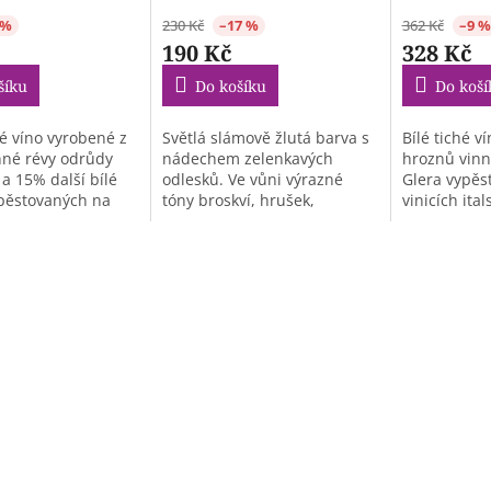
 %
230 Kč
–17 %
362 Kč
–9 %
190 Kč
328 Kč
šíku
Do košíku
Do koší
é víno vyrobené z
Světlá slámově žlutá barva s
Bílé tiché v
nné révy odrůdy
nádechem zelenkavých
hroznů vinn
a 15% další bílé
odlesků. Ve vůni výrazné
Glera vypěs
pěstovaných na
tóny broskví, hrušek,
vinicích ita
banánu, zeleného...
oblasti Venet