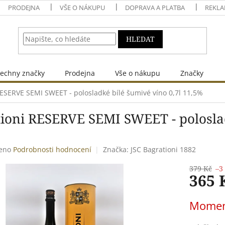
PRODEJNA
VŠE O NÁKUPU
DOPRAVA A PLATBA
REKLA
HLEDAT
echny značky
Prodejna
Vše o nákupu
Značky
RESERVE SEMI SWEET - polosladké bílé šumivé víno 0,7l 11,5%
ioni RESERVE SEMI SWEET - poloslad
eno
Podrobnosti hodnocení
Značka:
JSC Bagrationi 1882
379 Kč
–3
365 
Měrná
Momen
cena: