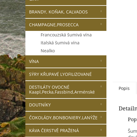
n
e
BRANDY, KOŇAK, CALVADOS
l
CHAMPAGNE,PROSECCA
Francouzská šumivá vína
Italská šumivá vína
Nealko
VÍNA
SÝRY KŘUPAVÉ LYOFILIZOVANÉ
DESTILÁTY OVOCNÉ
Popis
Kaapl,Pecka,Fassbind,Arménské
DOUTNÍKY
Detail
ČOKOLÁDY,BONBONIERY,LANÝŽE
Pop
KÁVA ČERSTVĚ PRAŽENÁ
Šumi
devě