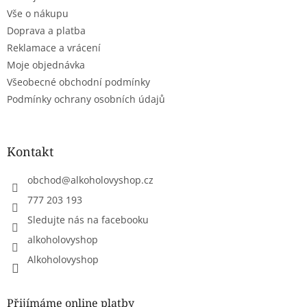
í
Vše o nákupu
Doprava a platba
Reklamace a vrácení
Moje objednávka
Všeobecné obchodní podmínky
Podmínky ochrany osobních údajů
Kontakt
obchod
@
alkoholovyshop.cz
777 203 193
Sledujte nás na facebooku
alkoholovyshop
Alkoholovyshop
Přijímáme online platby