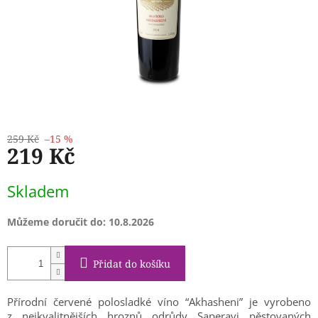
259 Kč
–15 %
219 Kč
Měrná
Skladem
cena:
Můžeme doručit do:
10.8.2026
Přidat do košíku
Přírodní červené polosladké víno “Akhasheni” je vyrobeno
z nejkvalitnějších hroznů odrůdy Saperavi pěstovaných