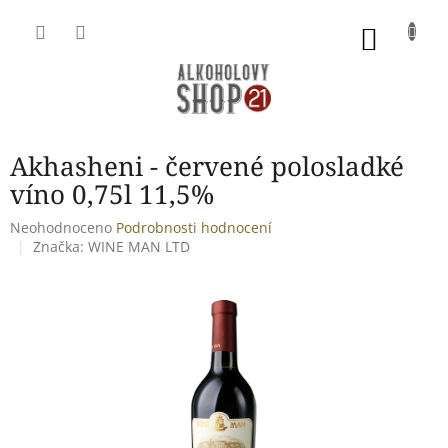
Přejít
na
NÁKU
obsah
KOŠÍK
Akhasheni - červené polosladké
víno 0,75l 11,5%
Průměrné
Neohodnoceno
Podrobnosti hodnocení
hodnocení
Značka:
WINE MAN LTD
produktu
je
0,0
z
5
hvězdiček.