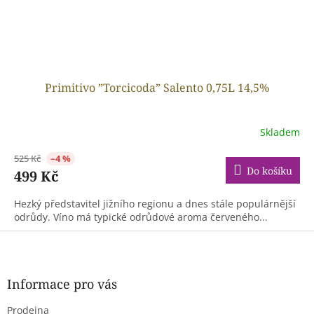
Primitivo ”Torcicoda” Salento 0,75L 14,5%
Skladem
525 Kč
–4 %
Do košíku
499 Kč
Hezký představitel jižního regionu a dnes stále populárnější
odrůdy. Víno má typické odrůdové aroma červeného...
Z
á
p
a
Informace pro vás
t
Prodejna