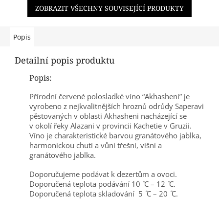
ZOBRAZIT VŠECHNY SOUVISEJÍCÍ PRODUKTY
Popis
Detailní popis produktu
Popis:
Přírodní červené polosladké víno “Akhasheni” je
vyrobeno z nejkvalitnějších hroznů odrůdy Saperavi
pěstovaných v oblasti Akhasheni nacházející se
v okolí řeky Alazani v provincii Kachetie v Gruzii.
Víno je charakteristické barvou granátového jablka,
harmonickou chutí a vůní třešní, višní a
granátového jablka.
Doporučujeme podávat k dezertům a ovoci.
Doporučená teplota podávání 10 ̊C – 12 ̊C.
Doporučená teplota skladování 5 ̊C – 20 ̊C.