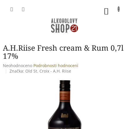
Přejít
na
NÁKU
obsah
KOŠÍK
A.H.Riise Fresh cream & Rum 0,7l
17%
Průměrné
Neohodnoceno
Podrobnosti hodnocení
hodnocení
Značka:
Old St. Croix - A.H. Riise
produktu
je
0,0
z
5
hvězdiček.