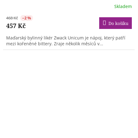
Skladem
468 Kč
–2 %
Do košíku
457 Kč
Maďarský bylinný likér Zwack Unicum je nápoj, který patří
mezi kořeněné bittery. Zraje několik měsíců v...