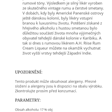
rumové tóny. Výsledkem je silný likér vyroben
ze skutečného vintage rumu a čerstvé smetany.
V dobách, kdy byly Americké Panenské ostrovy
ještě dánskou kolonií, byly likéry vstupní
branou k luxusnímu životu. Potěšení získané z
hřejivého alkoholu s hustou smetanou bylo
důležitou součástí života mnoha výjimečných
obyvatel tehdejší dánské kolonie v Karibiku. A
tak si dnes s rumovou likérem A.H. Riise Rum
Cream Liqueur můžete na okamžik vychutnat
život vyšší vrstvy tehdejší Západní Indie.
UPOZORNĚNÍ:
Tento produkt může obsahovat alergeny. Přesné
složení a alergeny jsou k dispozici na obalu výrobku.
Zkontrolujte prosím před konzumací.
PARAMETRY:
Obsah alkoholu: 17 % obj