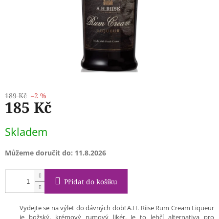
189 Kč
–2 %
185 Kč
Měrná
Skladem
cena:
Můžeme doručit do:
11.8.2026
Přidat do košíku
Vydejte se na výlet do dávných dob! A.H. Riise Rum Cream Liqueur
je božský, krémový rumový likér. Je to lehčí alternativa pro