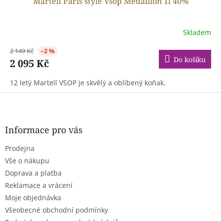
Martell Paris style Vsop Medaillon 1l 40%
Skladem
2 149 Kč
–2 %
Do košíku
2 095 Kč
12 letý Martell VSOP je skvělý a oblíbený koňak.
Z
á
p
a
Informace pro vás
t
Prodejna
í
Vše o nákupu
Doprava a platba
Reklamace a vrácení
Moje objednávka
Všeobecné obchodní podmínky