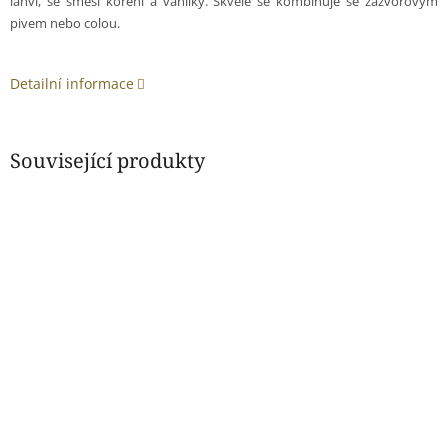
láhvi, se směsí koření a vanilky. Skvěle se kombinuje se zázvorovým
pivem nebo colou.
Detailní informace
Související produkty