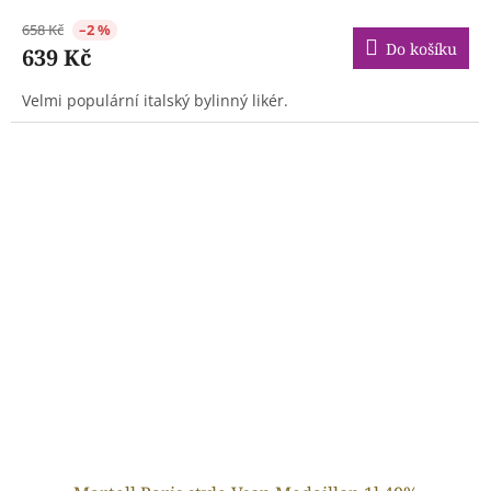
658 Kč
–2 %
Do košíku
639 Kč
Velmi populární italský bylinný likér.