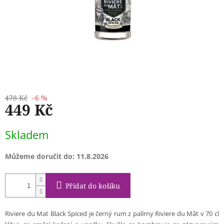
478 Kč
–6 %
449 Kč
Měrná
Skladem
cena:
Můžeme doručit do:
11.8.2026
Přidat do košíku
Riviere du Mat Black Spiced je černý rum z palírny Riviere du Mât v 70 cl