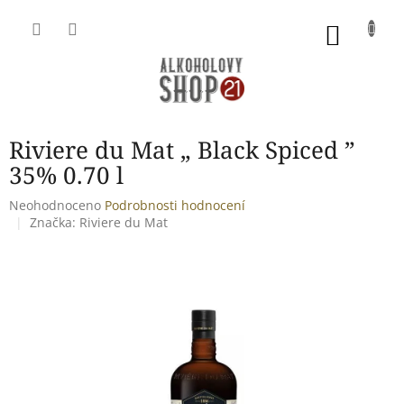
Přejít
na
NÁKU
obsah
KOŠÍK
Riviere du Mat „ Black Spiced ”
35% 0.70 l
Průměrné
Neohodnoceno
Podrobnosti hodnocení
hodnocení
Značka:
Riviere du Mat
produktu
je
0,0
z
5
hvězdiček.