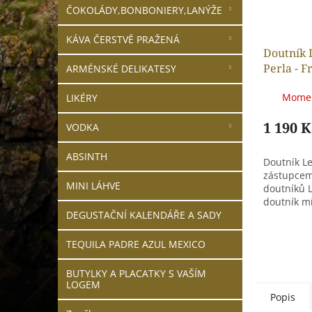
ČOKOLÁDY,BONBONIERY,LANÝŽE
KÁVA ČERSTVĚ PRAŽENÁ
Doutník 
Perla - 
ARMÉNSKÉ DELIKATESY
Momen
LIKÉRY
1 190 K
VODKA
ABSINTH
Doutník Le
zástupcem
MINI LÁHVE
doutníků L
doutník m
DEGUSTAČNÍ KALENDÁŘE A SADY
z Nikaragu
TEQUILA PADRE AZUL MEXICO
BUTYLKY A PLACATKY S VAŠÍM
LOGEM
Popis