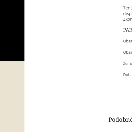
Tent
disp
Zkon
PA
Obsa
Obsah
Země
Doba 
Podobné