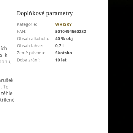
Doplňkové parametry
Kategorie
:
WHISKY
EAN
:
5010494560282
Obsah alkoholu
:
40 % obj
a
Obsah lahve
:
0,7 l
ních
Země původu
:
Skotsko
si k
Doba zrání
:
10 let
bonu,
hrušek
. To
 téhle
třílené