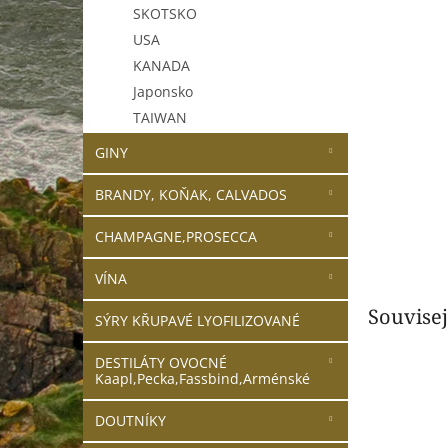
n
SKOTSKO
e
USA
l
KANADA
Japonsko
TAIWAN
GINY
BRANDY, KOŇAK, CALVADOS
CHAMPAGNE,PROSECCA
VÍNA
Souvisej
SÝRY KŘUPAVÉ LYOFILIZOVANÉ
DESTILÁTY OVOCNÉ
Kaapl,Pecka,Fassbind,Arménské
DOUTNÍKY