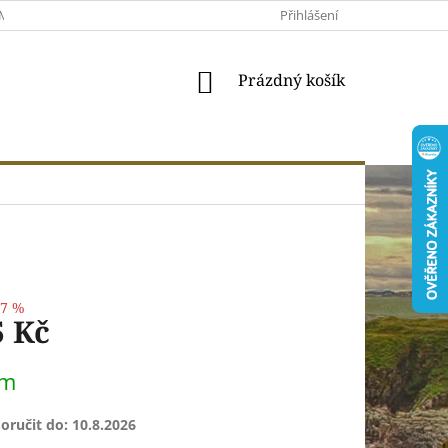
MACE A VRÁCENÍ
MOJE OBJEDNÁVKA
Přihlášení
VŠEOBECNÉ OBCHODNÍ 
NÁKUPNÍ
Prázdný košík
KOŠÍK
–7 %
5 Kč
em
ručit do:
10.8.2026