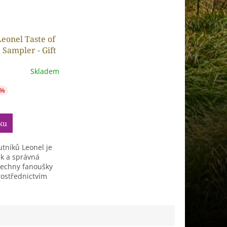
eonel Taste of
 Sampler - Gift
Skladem
 %
ku
tníků Leonel je
k a správná
šechny fanoušky
rostřednictvím