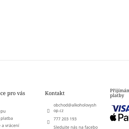
Přijímám
ce pro vás
Kontakt
platby
obchod
@
alkoholovysh
op.cz
upu
 platba
777 203 193
 a vrácení
Sledujte nás na facebo