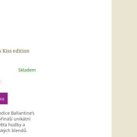
 Kiss edition
Skladem
ku
dice Ballantine’s
přináší unikátní
věta hudby a
tských blendů.