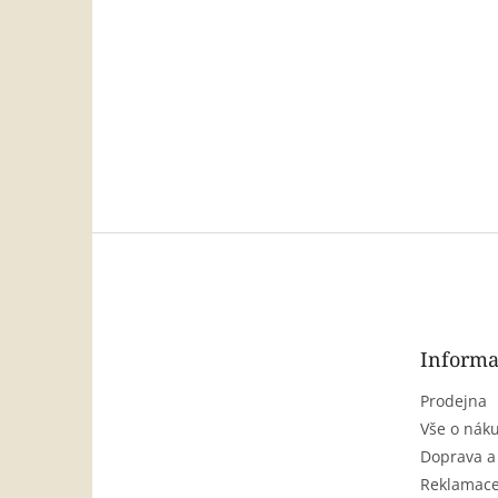
Z
á
p
a
t
Informa
í
Prodejna
Vše o nák
Doprava a
Reklamace