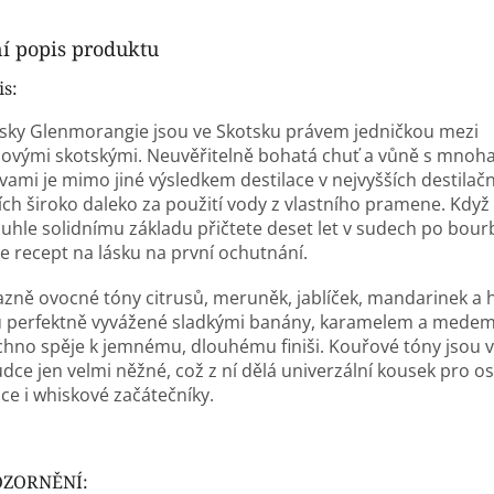
ní popis produktu
is:
sky Glenmorangie jsou ve Skotsku právem jedničkou mezi
dovými skotskými. Neuvěřitelně bohatá chuť a vůně s mnoh
vami je mimo jiné výsledkem destilace v nejvyšších destilač
ích široko daleko za použití vody z vlastního pramene. Když 
uhle solidnímu základu přičtete deset let v sudech po bour
e recept na lásku na první ochutnání.
azně ovocné tóny citrusů, meruněk, jablíček, mandarinek a 
u perfektně vyvážené sladkými banány, karamelem a medem
chno spěje k jemnému, dlouhému finiši. Kouřové tóny jsou v
dce jen velmi něžné, což z ní dělá univerzální kousek pro os
ce i whiskové začátečníky.
ZORNĚNÍ: