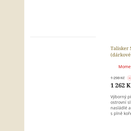
Talisker 
(dárkové
plecháče
Momen
1 298 Kč
–
1 262 K
Výborný př
ostrovní s
nasládlé 
s plně ko
charaktere