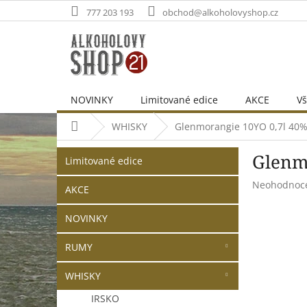
Přejít
777 203 193
obchod@alkoholovyshop.cz
na
obsah
NOVINKY
Limitované edice
AKCE
Vš
Domů
WHISKY
Glenmorangie 10YO 0,7l 40
P
Přeskočit
Glenm
o
Limitované edice
kategorie
s
Průměrné
Neohodnoc
t
AKCE
hodnocení
r
produktu
NOVINKY
a
je
n
0,0
RUMY
z
n
5
í
hvězdiček.
WHISKY
p
a
IRSKO