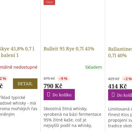
Akce
Skye 45,8% 0,7 l
Bulleit 95 Rye 0,7l 45%
Ballantines
 balení 1
0,7l 40%
k)
tálně nedostupné
Skladem
2 %
875 Kč
–9 %
425 Kč
–2 %
DETAIL
č
790 Kč
414 Kč
Do košíku
Do koší
íklad typické
ladové whisky - má
aroma mořských řas
Skvostná žitná whisky,
Limitovaná e
řeněným
vyrobená na bázi fermentace
Finest Kiss 
m a...
95% žitné kaše, což je
propojení s
nejvyšší podíl na whisky,
tradice sko
které jsme...