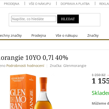
PRODEJNA
VŠE O NÁKUPU
DOPRAVA A PLATBA
REKLA
HLEDAT
echny značky
Prodejna
Vše o nákupu
Značky
%
orangie 10YO 0,7l 40%
eno
Podrobnosti hodnocení
Značka:
Glenmorangie
1 250 Kč
1 15
Měrná
Sklad
cena:
Můžeme do