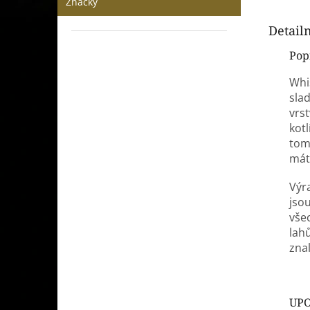
Značky
Detail
Pop
Whi
sla
vrst
kotl
tom
mát
Výr
jso
vše
lahů
znal
UPO