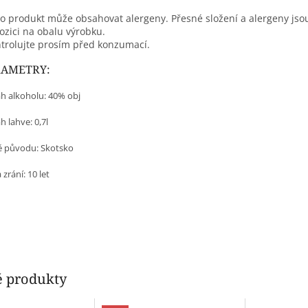
o produkt může obsahovat alergeny. Přesné složení a alergeny jso
ozici na obalu výrobku.
trolujte prosím před konzumací.
RAMETRY:
h alkoholu: 40% obj
 lahve: 0,7l
 původu:
Skotsko
zrání: 10 let
 produkty