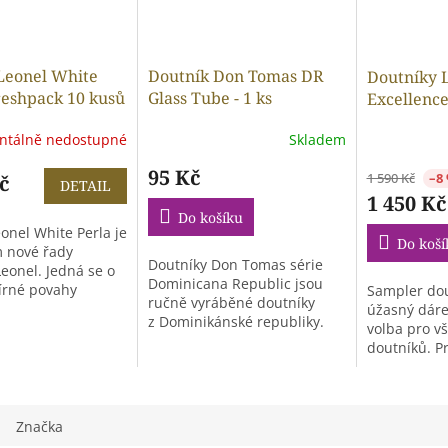
Leonel White
Doutník Don Tomas DR
Doutníky L
Freshpack 10 kusů
Glass Tube - 1 ks
Excellence
Box 6 kusů
tálně nedostupné
Skladem
95 Kč
1 590 Kč
–8
č
DETAIL
1 450 Kč
Do košíku
onel White Perla je
Do koší
 nové řady
Doutníky Don Tomas série
eonel. Jedná se o
Dominicana Republic jsou
írné povahy
Sampler dou
ručně vyráběné doutníky
i.
úžasný dáre
z Dominikánské republiky.
volba pro v
doutníků. P
tohoto...
Značka