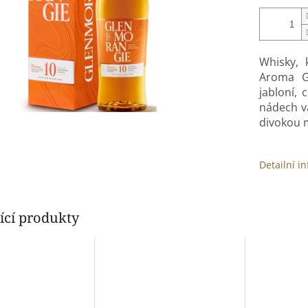
Whisky, 
Aroma G
jabloní, 
nádech v
divokou 
Detailní i
ící produkty