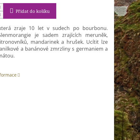
Přidat do košíku
která zraje 10 let v sudech po bourbonu.
lenmorangie je sadem zrajících meruněk,
citronovníků, mandarinek a hrušek. Ucítit lze
anilkové a banánové zmrzliny s germaniem a
mátou.
nformace