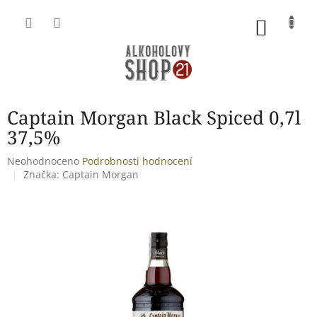
Přejít
na
NÁKU
obsah
KOŠÍK
Captain Morgan Black Spiced 0,7l
37,5%
Průměrné
Neohodnoceno
Podrobnosti hodnocení
hodnocení
Značka:
Captain Morgan
produktu
je
0,0
z
5
hvězdiček.