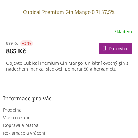
Cubical Premium Gin Mango 0,7l 37,5%
Skladem
899 Kč
–3 %
Do košíku
865 Kč
Objevte Cubical Premium Gin Mango, unikátní ovocný gin s
nádechem manga, sladkých pomerančů a bergamotu.
Z
á
p
a
Informace pro vás
t
Prodejna
í
Vše o nákupu
Doprava a platba
Reklamace a vrácení