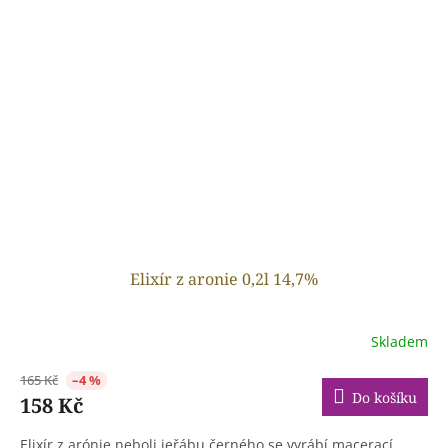
Elixír z aronie 0,2l 14,7%
Skladem
165 Kč
–4 %
Do košíku
158 Kč
Elixír z arónie neboli jeřábu černého se vyrábí macerací