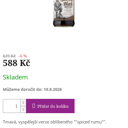
629 Kč
–6 %
588 Kč
Měrná
Skladem
cena:
Můžeme doručit do:
10.8.2026
Přidat do košíku
Tmavá, vyspělejší verze oblíbeného ""spiced rumu"".