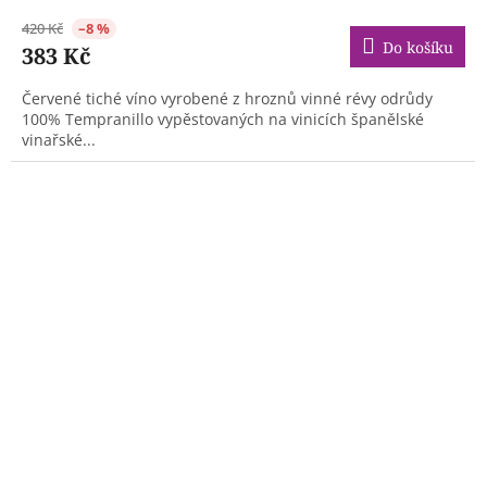
420 Kč
–8 %
Do košíku
383 Kč
Červené tiché víno vyrobené z hroznů vinné révy odrůdy
100% Tempranillo vypěstovaných na vinicích španělské
vinařské...