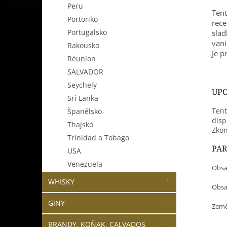
Peru
Tent
Portoriko
rece
Portugalsko
slad
vani
Rakousko
Je p
Réunion
SALVADOR
Seychely
UPO
Srí Lanka
Tent
Španělsko
disp
Thajsko
Zkon
Trinidad a Tobago
PA
USA
Venezuela
Obsa
WHISKY
Obsah
GINY
Země
BRANDY, KOŇAK, CALVADOS