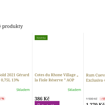
 produkty
Novinka
old 2021 Gérard
Cotes du Rhone Village „
Rum Cueva
 0,75L 13%
la Fiole Réserve ” AOP
Exclusiva 4
rouge 2021 Brotte Pere
Sistema So
Skladem
Skladem
Anselme 0.75l
386 Kč
1 %
1 500 Kč
–1
1 270 Kč