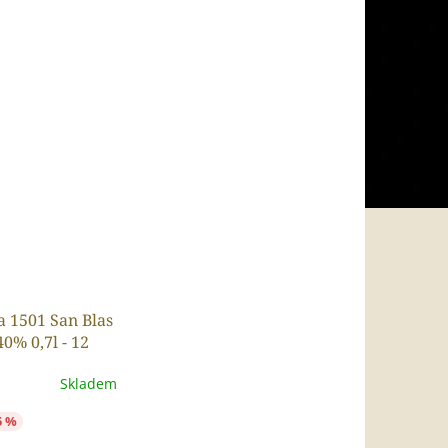
 1501 San Blas
0% 0,7l - 12
lera
Skladem
5 %