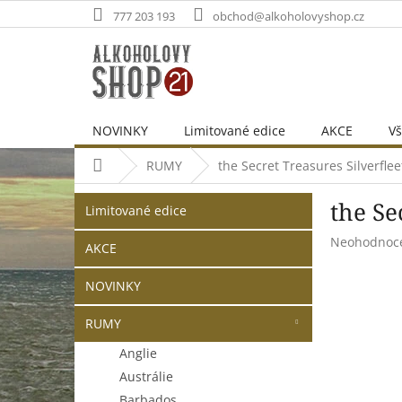
Přejít
777 203 193
obchod@alkoholovyshop.cz
na
obsah
NOVINKY
Limitované edice
AKCE
Vš
Domů
RUMY
the Secret Treasures Silverfle
P
Přeskočit
the Se
o
Limitované edice
kategorie
s
Průměrné
Neohodnoc
t
AKCE
hodnocení
r
produktu
NOVINKY
a
je
n
0,0
RUMY
z
n
5
í
Anglie
hvězdiček.
p
Austrálie
a
Barbados