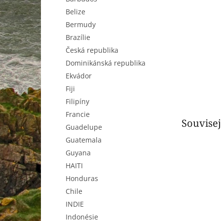
n
Belize
e
l
Bermudy
Brazílie
Česká republika
Dominikánská republika
Ekvádor
Fiji
Filipíny
Francie
Souvisej
Guadelupe
Guatemala
Guyana
HAITI
Honduras
Chile
INDIE
Indonésie