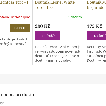
Montosa Toro - 1
Doutník Leonel White
Doutník 
Toro - 1 ks
Inspirado
-1ks
tálně nedostupné
Skladem
290 Kč
175 Kč
DETAIL
Do košíku
Do koší
obusto je doutník
eněný a krémové
Doutník Leonel White Toro je
Doutníky M
velkým zástupcem nové řady
Inspirado W
doutníků Leonel. Jedná se o
skutečnou p
doutník mírné povahy...
Doutníky re
třpytivý krycí
ní popis produktu
is: