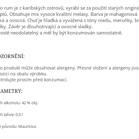
o rum je z karibských ostrovů, vyrábí se za použití starých origin
ptů. Obsahuje mix vysoce kvalitní melasy. Barva je mahagonová.
ká a ovocná. Chuť je hladká a vyvážená s tóny medu, meruňky, b
lky. Závěr je dlouhotrvající a ovocně sladký.
rostě neodolatelný a měl by být konzumován samostatně.
ZORNĚNÍ:
o produkt může obsahovat alergeny. Přesné složení a alergeny jso
ozici na obalu výrobku.
trolujte prosím před konzumací.
RAMETRY:
h alkoholu: 42 % obj
 lahve: 0,5 l
 původu: Mauricius