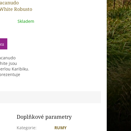
Macanudo
 White Robusto
Skladem
ku
acanudo
hite jsou
erlou Karibiku.
prezentuje
 list...
Doplňkové parametry
Kategorie
:
RUMY