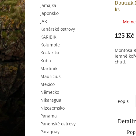
Doutník 
Jamajka
ks
Japonsko
JAR
Momen
Kanárské ostrovy
125 Kč
KARIBIK
Kolumbie
Montosa R
Kostarika
jemně koř
Kuba
chuti.
Martinik
Mauricius
Mexico
Německo
Nikaragua
Popis
Nizozemsko
Panama
Detail
Panenské ostrovy
Paraquay
Pop