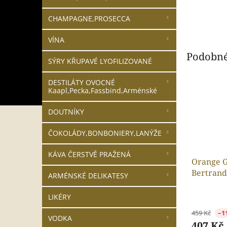
CHAMPAGNE,PROSECCA
VÍNA
Podobné
SÝRY KŘUPAVÉ LYOFILIZOVANÉ
DESTILÁTY OVOCNÉ
Kaapl,Pecka,Fassbind,Arménské
DOUTNÍKY
ČOKOLÁDY,BONBONIERY,LANÝŽE
KÁVA ČERSTVĚ PRAŽENÁ
Orange G
Bertrand
ARMÉNSKÉ DELIKATESY
LIKÉRY
459 Kč
–1
VODKA
407 Kč