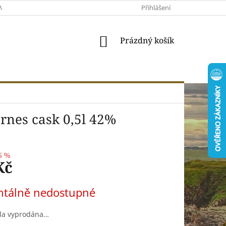
MACE A VRÁCENÍ
MOJE OBJEDNÁVKA
Přihlášení
VŠEOBECNÉ OBCHODNÍ 
NÁKUPNÍ
Prázdný košík
KOŠÍK
ernes cask 0,5l 42%
6 %
Kč
tálně nedostupné
yla vyprodána…