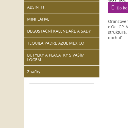
ABSINTH
Do ko
MINI LÁHVE
Oranžové v
d’Oc IGP. 
DEGUSTAČNÍ KALENDÁŘE A SADY
struktura.
dochuť.
TEQUILA PADRE AZUL MEXICO
BUTYLKY A PLACATKY S VAŠÍM
LOGEM
Značky