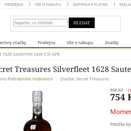
PRODEJNA
VŠE O NÁKUPU
DOPRAVA A PLATBA
REKLA
HLEDAT
echny značky
Prodejna
Vše o nákupu
Značky
et 1628 Sauternes cask 0,5l 42%
cret Treasures Silverfleet 1628 Saut
eno
Podrobnosti hodnocení
Značka:
Secret Treasures
898 Kč
–1
754 
Měrná
Momen
cena:
Položka b