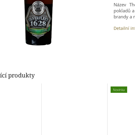
Název Th
pokladů a 
brandy a 
Detailní i
ící produkty
Novinka