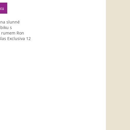
ku
 na slunné
biku s
 rumem Ron
las Exclusiva 12
a, který zrál v...