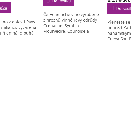
Do košíku
šíku
Do koší
Červené tiché víno vyrobené
z hroznů vinné révy odrůdy
íno z oblasti Pays
Přeneste se
Grenache, Syrah a
Vynikající, vyvážená
pobřeží Kari
Mourvedre, Counoise a
 Příjemná, dlouhá
panamským
Cinsault vypěstovaných...
Cueva San B
Sistema Soler