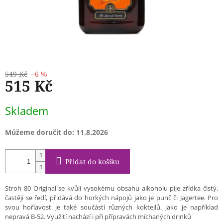
549 Kč
–6 %
515 Kč
Měrná
Skladem
cena:
Můžeme doručit do:
11.8.2026
Přidat do košíku
Stroh 80 Original se kvůli vysokému obsahu alkoholu pije zřídka čistý,
častěji se ředí, přidává do horkých nápojů jako je punč či Jagertee. Pro
svou hořlavost je také součástí různých koktejlů, jako je například
nepravá B-52. Využití nachází i při přípravách míchaných drinků