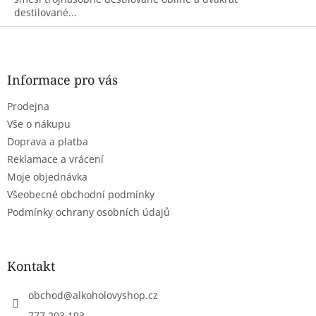
destilované...
Z
á
p
a
Informace pro vás
t
Prodejna
í
Vše o nákupu
Doprava a platba
Reklamace a vrácení
Moje objednávka
Všeobecné obchodní podmínky
Podmínky ochrany osobních údajů
Kontakt
obchod
@
alkoholovyshop.cz
777 203 193