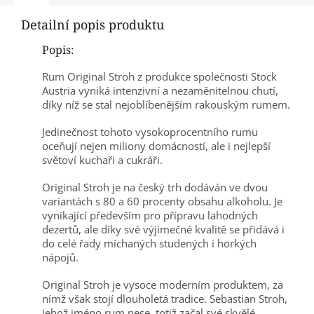
Detailní popis produktu
Popis:
Rum Original Stroh z produkce společnosti Stock
Austria vyniká intenzivní a nezaměnitelnou chutí,
díky níž se stal nejoblíbenějším rakouským rumem.
Jedinečnost tohoto vysokoprocentního rumu
oceňují nejen miliony domácností, ale i nejlepší
světoví kuchaři a cukráři.
Original Stroh je na český trh dodáván ve dvou
variantách s 80 a 60 procenty obsahu alkoholu. Je
vynikající především pro přípravu lahodných
dezertů, ale díky své výjimečné kvalitě se přidává i
do celé řady míchaných studených i horkých
nápojů.
Original Stroh je vysoce moderním produktem, za
nímž však stojí dlouholetá tradice. Sebastian Stroh,
jehož jméno rum nese, totiž začal své skvělé