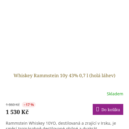
Whiskey Rammstein 10y 43% 0,7 l (holá láhev)
Skladem
1 860 Kč
–17 %
Do košíku
1 530 Kč
Rammstein Whiskey 10YO, destilovaná a zrající v Irsku, je
směsí trojnásobně destilované obilné a dvakrát