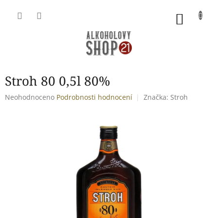
Přejít
na
NÁKU
obsah
KOŠÍK
Stroh 80 0,5l 80%
Průměrné
Neohodnoceno
Podrobnosti hodnocení
Značka:
Stroh
hodnocení
produktu
je
0,0
z
5
hvězdiček.