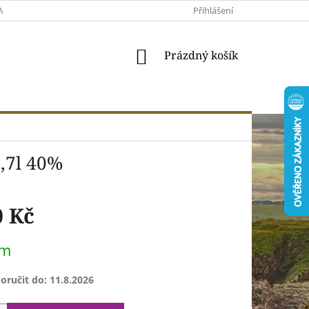
MACE A VRÁCENÍ
MOJE OBJEDNÁVKA
Přihlášení
VŠEOBECNÉ OBCHODNÍ 
NÁKUPNÍ
Prázdný košík
KOŠÍK
0,7l 40%
0 Kč
em
ručit do:
11.8.2026