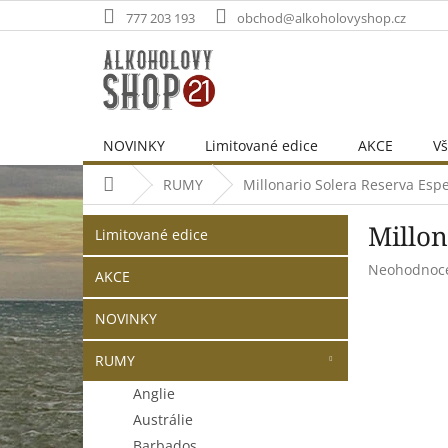
Přejít
777 203 193
obchod@alkoholovyshop.cz
na
obsah
NOVINKY
Limitované edice
AKCE
Vš
Domů
RUMY
Millonario Solera Reserva Espe
P
Přeskočit
Millon
o
Limitované edice
kategorie
s
Průměrné
Neohodnoc
t
AKCE
hodnocení
r
produktu
NOVINKY
a
je
n
0,0
RUMY
z
n
5
í
Anglie
hvězdiček.
p
Austrálie
a
Barbados