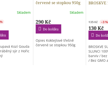
červené se stopkou 950g
BROSKVE 
Skladem
Skladem
290 Kč
 %
135 Kč
–3 %
130 Kč
Do košíku
šíku
Do koší
Opies Koktejlové třešně
červené se stopkou 950g
řupavá Kozí Gouda
BROSKVE S
ráběný sýr z Hořic
SLUNCI 100%
ný
barviv / be
/ Bez GMO a
siřičitý.