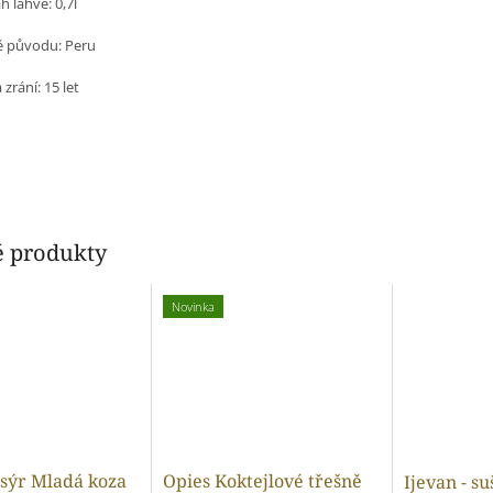
 lahve: 0,7l
 původu: Peru
zrání: 15 let
 produkty
Novinka
sýr Mladá koza
Opies Koktejlové třešně
Ijevan - su