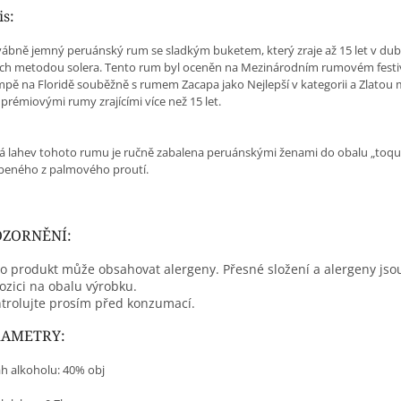
is:
ábně jemný peruánský rum se sladkým buketem, který zraje až 15 let v du
ch metodou solera. Tento rum byl oceněn na Mezinárodním rumovém festi
mpě na Floridě souběžně s rumem Zacapa jako Nejlepší v kategorii a Zlatou 
prémiovými rumy zrajícími více než 15 let.
á lahev tohoto rumu je ručně zabalena peruánskými ženami do obalu „toqui
beného z palmového proutí.
ZORNĚNÍ:
o produkt může obsahovat alergeny. Přesné složení a alergeny jso
ozici na obalu výrobku.
trolujte prosím před konzumací.
RAMETRY:
h alkoholu: 40% obj