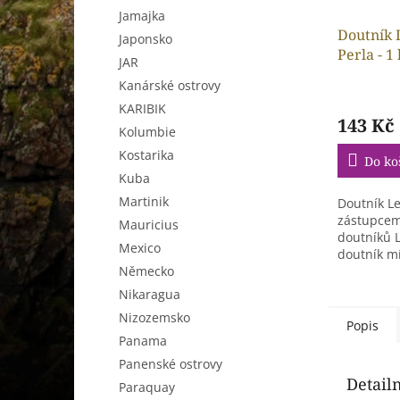
Jamajka
Doutník 
Japonsko
Perla - 1 
JAR
Kanárské ostrovy
KARIBIK
143 Kč
Kolumbie
Kostarika
Do ko
Kuba
Martinik
Doutník Le
zástupcem
Mauricius
doutníků L
Mexico
doutník m
Německo
z Nikaragu
Nikaragua
Nizozemsko
Popis
Panama
Panenské ostrovy
Detail
Paraquay