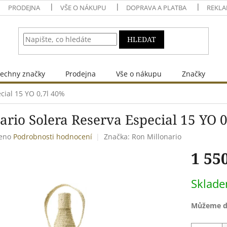
PRODEJNA
VŠE O NÁKUPU
DOPRAVA A PLATBA
REKLA
HLEDAT
echny značky
Prodejna
Vše o nákupu
Značky
cial 15 YO 0,7l 40%
ario Solera Reserva Especial 15 YO 
eno
Podrobnosti hodnocení
Značka:
Ron Millonario
1 55
Měrná
Sklad
cena:
Můžeme do