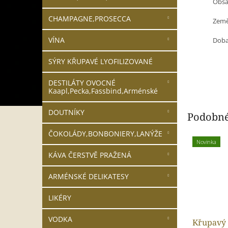
Obsah
CHAMPAGNE,PROSECCA
Země
VÍNA
Doba 
SÝRY KŘUPAVÉ LYOFILIZOVANÉ
DESTILÁTY OVOCNÉ
Kaapl,Pecka,Fassbind,Arménské
DOUTNÍKY
Podobné
ČOKOLÁDY,BONBONIERY,LANÝŽE
Novinka
KÁVA ČERSTVĚ PRAŽENÁ
ARMÉNSKÉ DELIKATESY
LIKÉRY
VODKA
Křupavý 