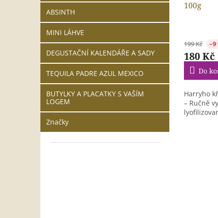
100g
ABSINTH
MINI LÁHVE
199 Kč
–9
DEGUSTAČNÍ KALENDÁŘE A SADY
180 Kč
Do ko
TEQUILA PADRE AZUL MEXICO
Harryho k
BUTYLKY A PLACATKY S VAŠÍM
LOGEM
– Ručně vy
lyofilizova
Značky