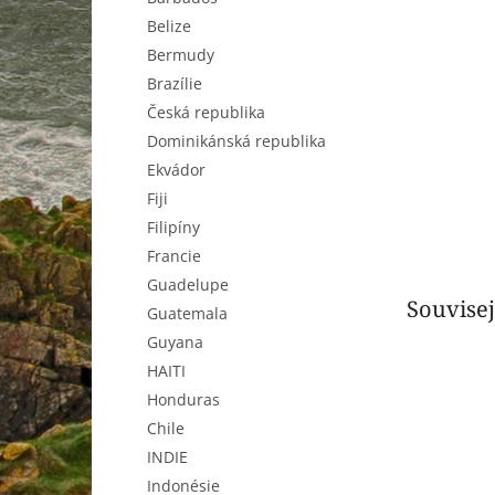
n
Belize
e
l
Bermudy
Brazílie
Česká republika
Dominikánská republika
Ekvádor
Fiji
Filipíny
Francie
Guadelupe
Souvisej
Guatemala
Guyana
HAITI
Honduras
Chile
INDIE
Indonésie