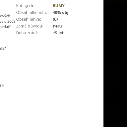
Kategorie
:
RUMY
Obsah alkoholu
:
40% obj
bových
Obsah lahve
:
0,7
valu 2008
Země původu
:
Peru
medailí
Doba zrání
:
15 let
lla“
u k