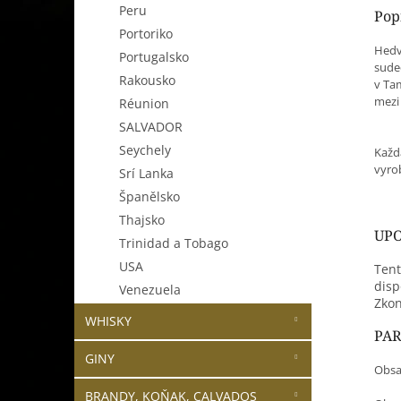
Peru
Pop
Portoriko
Hedv
Portugalsko
sude
Rakousko
v Ta
mezi 
Réunion
SALVADOR
Seychely
Každ
vyro
Srí Lanka
Španělsko
Thajsko
UPO
Trinidad a Tobago
USA
Tent
disp
Venezuela
Zkon
WHISKY
PA
GINY
Obsa
BRANDY, KOŇAK, CALVADOS