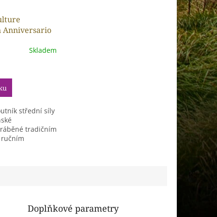
ulture
 Anniversario
ks
Skladem
ku
tník střední síly
nské
yráběné tradičním
 ručním
Doplňkové parametry