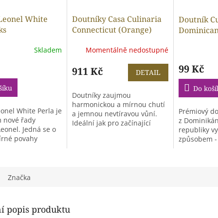
Leonel White
Doutníky Casa Culinaria
Doutník C
ks
Connecticut (Orange)
Dominican
Robusto - box 10 kusů
Robusto-1
Skladem
Momentálně nedostupné
99 Kč
911 Kč
DETAIL
šíku
Do koší
Doutníky zaujmou
harmonickou a mírnou chutí
onel White Perla je
Prémiový dou
a jemnou nevtíravou vůní.
 nové řady
z Dominiká
Ideální jak pro začínající
eonel. Jedná se o
republiky v
fanoušky doutníků,...
írné povahy
způsobem -
i.
rolováním.
Značka
ní popis produktu