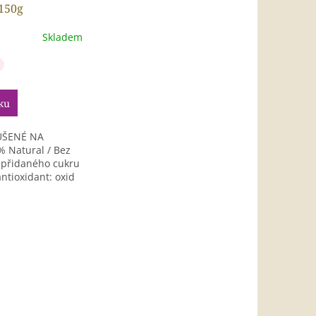
150g
Skladem
ku
UŠENÉ NA
 Natural / Bez
z přidaného cukru
ntioxidant: oxid