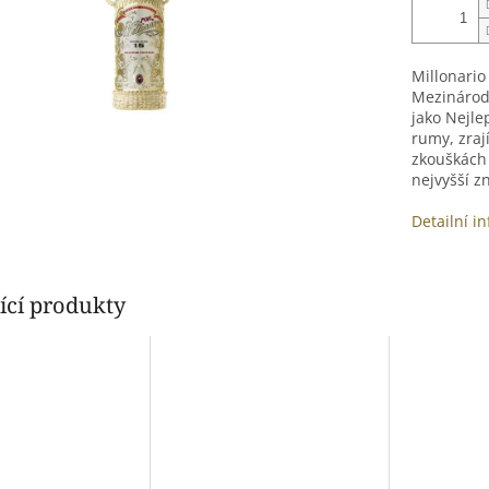
Millonario
Mezinárod
jako Nejle
rumy, zraj
zkouškách
nejvyšší z
Detailní i
ící produkty