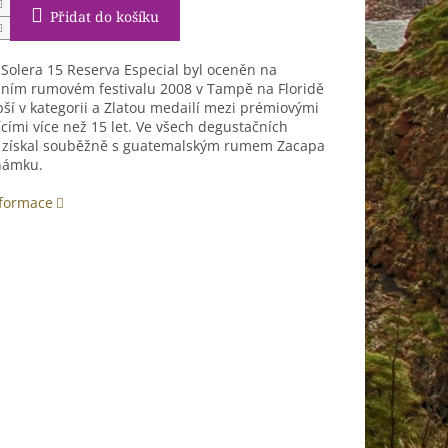
Přidat do košíku
 Solera 15 Reserva Especial byl oceněn na
ním rumovém festivalu 2008 v Tampě na Floridě
pší v kategorii a Zlatou medailí mezi prémiovými
ícími více než 15 let. Ve všech degustačních
 získal souběžně s guatemalským rumem Zacapa
námku.
nformace