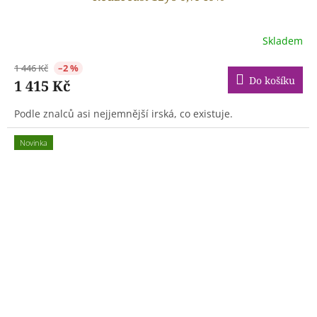
Skladem
1 446 Kč
–2 %
Do košíku
1 415 Kč
Podle znalců asi nejjemnější irská, co existuje.
Novinka