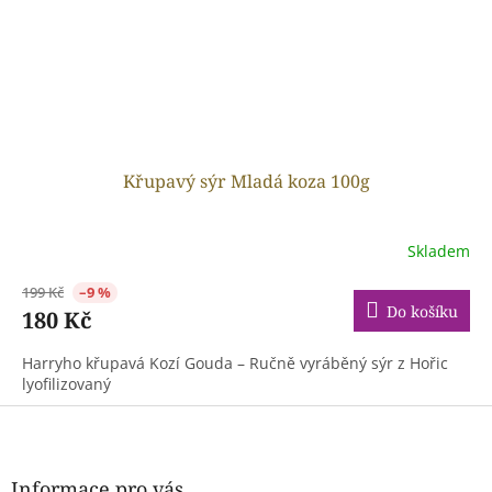
Křupavý sýr Mladá koza 100g
Skladem
199 Kč
–9 %
Do košíku
180 Kč
Harryho křupavá Kozí Gouda – Ručně vyráběný sýr z Hořic
lyofilizovaný
Z
á
p
a
Informace pro vás