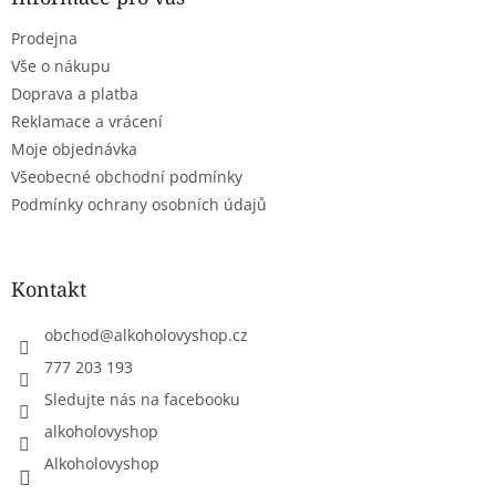
t
Prodejna
í
Vše o nákupu
Doprava a platba
Reklamace a vrácení
Moje objednávka
Všeobecné obchodní podmínky
Podmínky ochrany osobních údajů
Kontakt
obchod
@
alkoholovyshop.cz
777 203 193
Sledujte nás na facebooku
alkoholovyshop
Alkoholovyshop