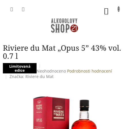
Přejít
na
NÁKU
obsah
KOŠÍK
Riviere du Mat „Opus 5” 43% vol.
0.7 l
Limitovaná
edice
Průměrné
Neohodnoceno
Podrobnosti hodnocení
hodnocení
Značka:
Riviere du Mat
produktu
je
0,0
z
5
hvězdiček.