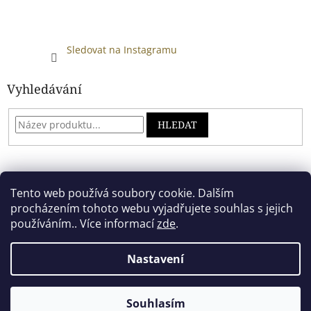
Sledovat na Instagramu
Vyhledávání
HLEDAT
Developed by absreklama.cz
Tento web používá soubory cookie. Dalším
procházením tohoto webu vyjadřujete souhlas s jejich
používáním.. Více informací
zde
.
Vytvořil Shoptet
Nastavení
Copyright 2026
Alkoholový shop
. Všechna práva vyhrazena.
Souhlasím