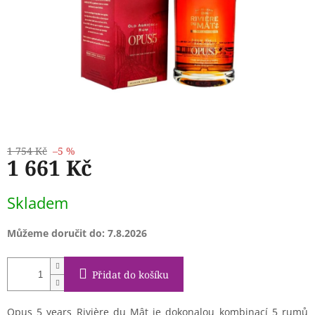
1 754 Kč
–5 %
1 661 Kč
Měrná
Skladem
cena:
Můžeme doručit do:
7.8.2026
Přidat do košíku
Opus 5 years Rivière du Mât je dokonalou kombinací 5 rumů