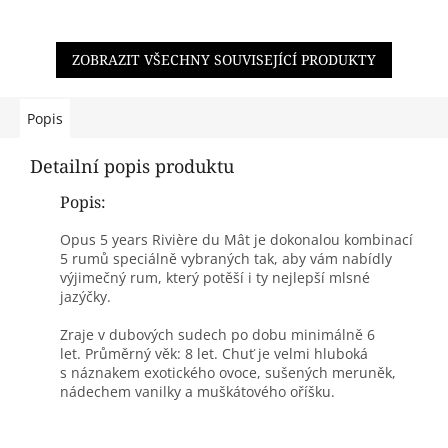
ZOBRAZIT VŠECHNY SOUVISEJÍCÍ PRODUKTY
Popis
Detailní popis produktu
Popis:
Opus 5 years Rivière du Mât je dokonalou kombinací
5 rumů speciálně vybraných tak, aby vám nabídly
výjimečný rum, který potěší i ty nejlepší mlsné
jazýčky.
Zraje v dubových sudech po dobu minimálně 6
let. Průměrný věk: 8 let. Chuť je velmi hluboká
s náznakem exotického ovoce, sušených meruněk,
nádechem vanilky a muškátového oříšku.