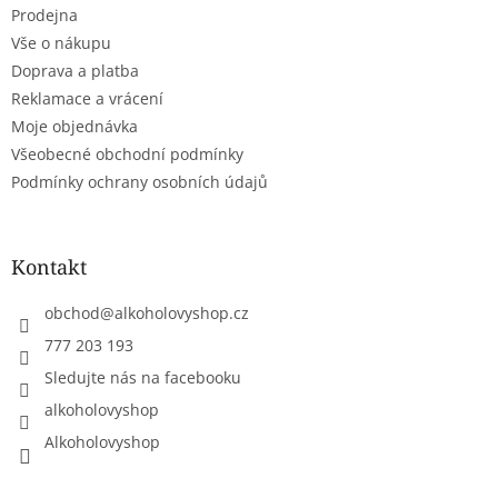
Prodejna
í
Vše o nákupu
Doprava a platba
Reklamace a vrácení
Moje objednávka
Všeobecné obchodní podmínky
Podmínky ochrany osobních údajů
Kontakt
obchod
@
alkoholovyshop.cz
777 203 193
Sledujte nás na facebooku
alkoholovyshop
Alkoholovyshop