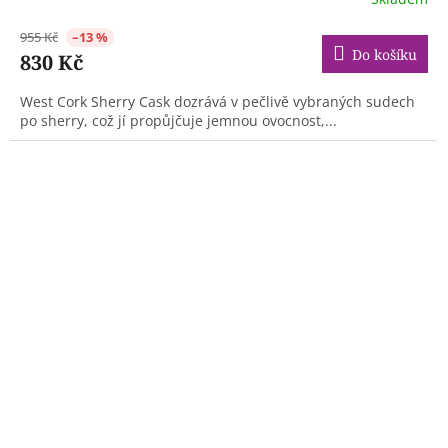
955 Kč
–13 %
Do košíku
830 Kč
West Cork Sherry Cask dozrává v pečlivě vybraných sudech
po sherry, což jí propůjčuje jemnou ovocnost,...