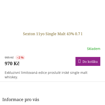
Sexton 11yo Single Malt 43% 0.7 l
Skladem
995 Kč
–2 %
Do košíku
970 Kč
Exkluzivní limitovaná edice proslulé irské single malt
whiskey.
Z
á
p
a
Informace pro vás
t