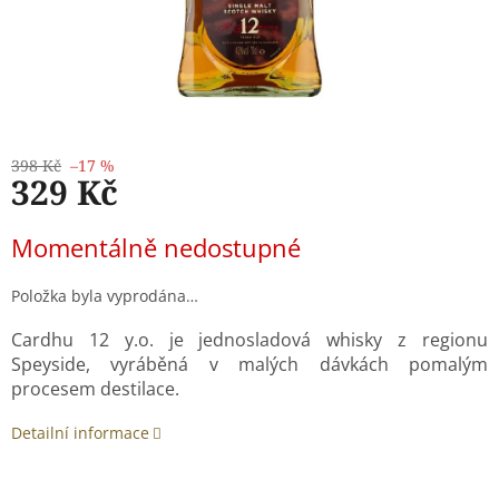
398 Kč
–17 %
329 Kč
Měrná
Momentálně nedostupné
cena:
Položka byla vyprodána…
Cardhu 12 y.o. je jednosladová whisky z regionu
Speyside, vyráběná v malých dávkách pomalým
procesem destilace.
Detailní informace