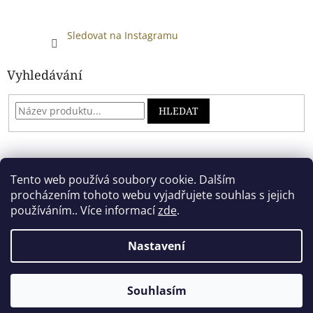
Sledovat na Instagramu
Vyhledávání
HLEDAT
Developed by absreklama.cz
Tento web používá soubory cookie. Dalším
procházením tohoto webu vyjadřujete souhlas s jejich
používáním.. Více informací
zde
.
Vytvořil Shoptet
Nastavení
Copyright 2026
Alkoholový shop
. Všechna práva vyhrazena.
Souhlasím