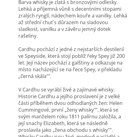
Barva whisky je zlatá s bronzovými odlesky.
Lehká a příjemná vůně s decentními stopami
zralých rynglí, nádechem kouře a vanilky. Lehká
až střední chuť s důrazem na sladovou
sladkost, vanilku a v závěru jemný dotek
rašeliny.
Cardhu pochází z jedné z nejstarších destilerií
ve Speyside, která stojí poblíž řeky Spey již 200
let. Její název pochází z galštiny a odkazuje na
místo nacházející se na řece Spey, v překladu
„černá skála"".
V Cardhu se vyrábí živé a zajímavé whisky.
Historie Cardhu a jejího proslavení je z velké
části příběhem dvou odhodlaných žen: Helen
Cummingové, první „ženy whisky"", která se
svým manželem roku 1811 palírnu založila, a
její snachy Elizabeth, která se následně
proslavila jako „žena obchodu s whisky"".
Whisky Cardhu jsou živé, medově nasládlé a