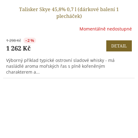
Talisker Skye 45,8% 0,7 l (dárkové balení 1
plecháček)
Momentálně nedostupné
1 298 Kč
–2 %
DETAIL
1 262 Kč
Výborný příklad typické ostrovní sladové whisky - má
nasládlé aroma mořských řas s plně kořeněným
charakterem a...