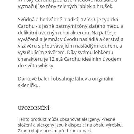
vyznačují se tóny zelených jablek a hrušek.
Svůdná a hedvábně hladká, 12 Y.O. je typická
Cardhu - s jasně patrnými tóny zlatého medu a
delikátní ovocným charakterem. Na patře je
vyvážená a jemná; v úvodu nasládlá a čerstvá a
v závěru s přetrvávajícím nasládlým kouřem, a
vysušujícím závěrem. Díky svému lehkému
charakteru je 12letá Cardhu ideálním úvodem
do světa whisky.
Dárkové balení obsahuje láhev a originální
skleničku.
UPOZORNĚNÍ:
Tento produkt může obsahovat alergeny. Přesné
složení a alergeny jsou k dispozici na obalu výrobku.
Zkontrolujte prosím před konzumací.