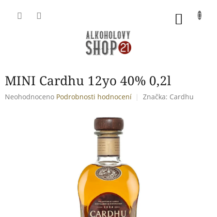
Přejít
na
NÁKU
obsah
KOŠÍK
MINI Cardhu 12yo 40% 0,2l
Průměrné
Neohodnoceno
Podrobnosti hodnocení
Značka:
Cardhu
hodnocení
produktu
je
0,0
z
5
hvězdiček.