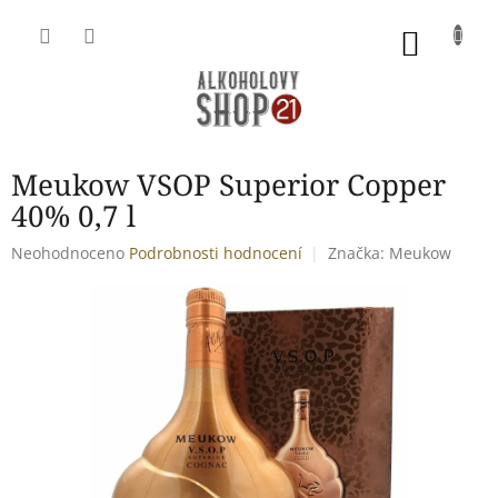
Přejít
na
NÁKU
obsah
KOŠÍK
Meukow VSOP Superior Copper
40% 0,7 l
Průměrné
Neohodnoceno
Podrobnosti hodnocení
Značka:
Meukow
hodnocení
produktu
je
0,0
z
5
hvězdiček.