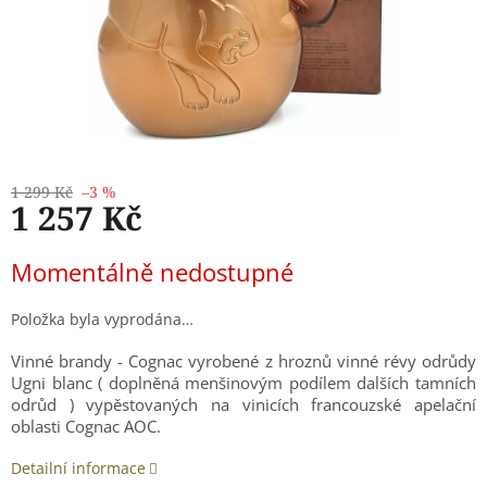
1 299 Kč
–3 %
1 257 Kč
Měrná
Momentálně nedostupné
cena:
Položka byla vyprodána…
Vinné brandy - Cognac vyrobené z hroznů vinné révy odrůdy
Ugni blanc ( doplněná menšinovým podílem dalších tamních
odrůd ) vypěstovaných na vinicích francouzské apelační
oblasti Cognac AOC.
Detailní informace