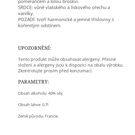
pomerančem a bílou broskví.
SRDCE: vůně vlašského a lískového ořechu a
vanilky.
POZADÍ: tvoří harmonické a jemné třísloviny s
kořenitým odstínem.
UPOZORNĚNÍ:
Tento produkt může obsahovat alergeny. Přesné
složení a alergeny jsou k dispozici na obalu výrobku.
Zkontrolujte prosím před konzumací.
PARAMETRY:
Obsah alkoholu: 40% obj
Obsah lahve: 0,7l
Země původu: Francie