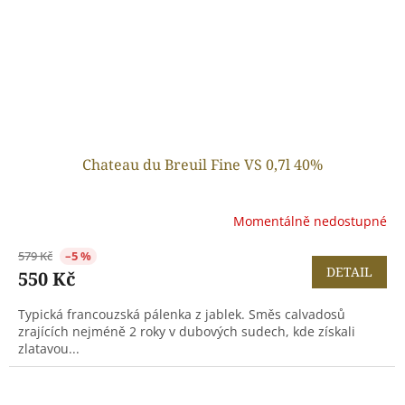
Chateau du Breuil Fine VS 0,7l 40%
Momentálně nedostupné
579 Kč
–5 %
DETAIL
550 Kč
Typická francouzská pálenka z jablek. Směs calvadosů
zrajících nejméně 2 roky v dubových sudech, kde získali
zlatavou...