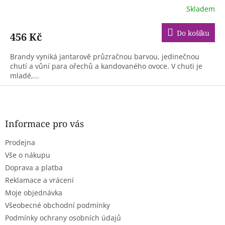
Skladem
Do košíku
456 Kč
Brandy vyniká jantarově průzračnou barvou, jedinečnou
chutí a vůní para ořechů a kandovaného ovoce. V chuti je
mladé,...
Z
á
p
a
Informace pro vás
t
Prodejna
í
Vše o nákupu
Doprava a platba
Reklamace a vrácení
Moje objednávka
Všeobecné obchodní podmínky
Podmínky ochrany osobních údajů