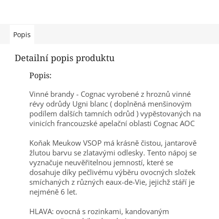
Popis
Detailní popis produktu
Popis:
Vinné brandy - Cognac vyrobené z hroznů vinné
révy odrůdy Ugni blanc ( doplněná menšinovým
podílem dalších tamních odrůd ) vypěstovaných na
vinicích francouzské apelační oblasti Cognac AOC
Koňak Meukow VSOP má krásně čistou, jantarově
žlutou barvu se zlatavými odlesky. Tento nápoj se
vyznačuje neuvěřitelnou jemností, které se
dosahuje díky pečlivému výběru ovocných složek
smíchaných z různých eaux-de-Vie, jejichž stáří je
nejméně 6 let.
HLAVA: ovocná s rozinkami, kandovaným