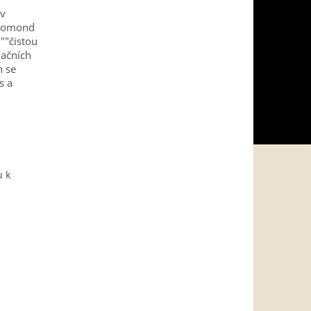
 v
h Lomond
""čistou
lačních
h se
s a
u k