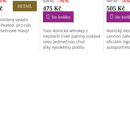
3 %
529 Kč
–10 %
541 Kč
–6 %
DETAIL
č
475 Kč
505 Kč
Do košíku
Do koší
stillery vydalo
 Peated, pro nás
šelinové hlavy!
Tato ikonická whiskey z
Ikonický des
nejstarší irské palírny získává
Lennon zahr
svou jedinečnou chuť
oficiální lo
díky vysokému podílu
autoportrétu
sladového...
symboliku, k