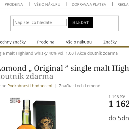
PRODEJNA
VŠE O NÁKUPU
DOPRAVA A PLATBA
REKLA
HLEDAT
echny značky
Prodejna
Vše o nákupu
Značky
gle malt Highland whisky 40% vol. 1.00 l
Akce doutník zdarma
omond „ Original ” single malt High
doutník zdarma
eno
Podrobnosti hodnocení
Značka:
Loch Lomond
1 198 Kč
1 16
Měrná
do 5d
cena: