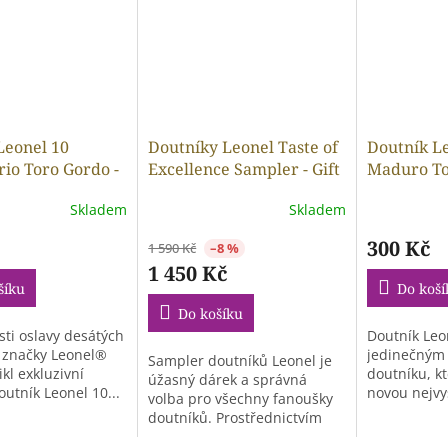
Leonel 10
Doutníky Leonel Taste of
Doutník L
rio Toro Gordo -
Excellence Sampler - Gift
Maduro Tor
Box 6 kusů
Skladem
Skladem
300 Kč
1 590 Kč
–8 %
1 450 Kč
šíku
Do koší
Do košíku
osti oslavy desátých
Doutník Leo
 značky Leonel®
jedinečným
Sampler doutníků Leonel je
ikl exkluzivní
doutníku, kt
úžasný dárek a správná
outník Leonel 10...
novou nejvy
volba pro všechny fanoušky
kvality.
doutníků. Prostřednictvím
tohoto...