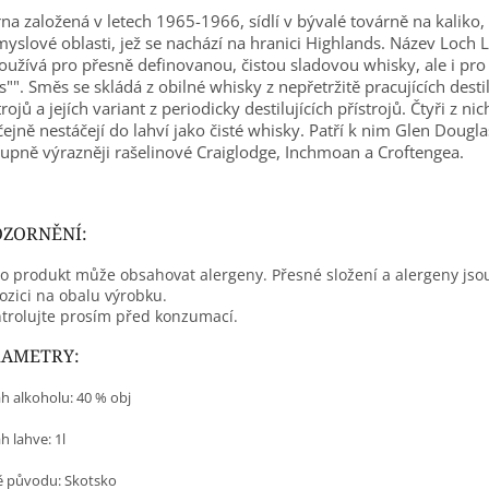
rna založená v letech 1965-1966, sídlí v bývalé továrně na kaliko,
yslové oblasti, jež se nachází na hranici Highlands. Název Loc
oužívá pro přesně definovanou, čistou sladovou whisky, ale i pro 
s"".
Směs se skládá z obilné whisky z nepřetržitě pracujících desti
trojů a jejích variant z periodicky destilujících přístrojů. Čtyři z nic
ejně nestáčejí do lahví jako čisté whisky. Patří k nim Glen Dougla
upně výrazněji rašelinové Craiglodge, Inchmoan a Croftengea.
ZORNĚNÍ:
o produkt může obsahovat alergeny. Přesné složení a alergeny jso
ozici na obalu výrobku.
trolujte prosím před konzumací.
RAMETRY:
h alkoholu: 40 % obj
 lahve: 1l
 původu:
Skotsko