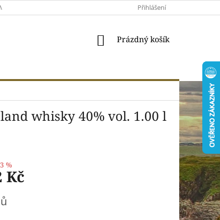
MACE A VRÁCENÍ
MOJE OBJEDNÁVKA
Přihlášení
VŠEOBECNÉ OBCHODNÍ 
NÁKUPNÍ
Prázdný košík
KOŠÍK
land whisky 40% vol. 1.00 l
–3 %
2 Kč
nů