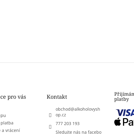
Přijímám
ce pro vás
Kontakt
platby
obchod
@
alkoholovysh
op.cz
upu
 platba
777 203 193
 a vrácení
Sledujte nás na facebo