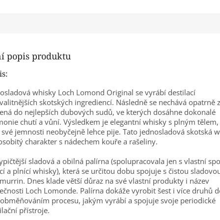
ní popis produktu
is:
osladová whisky Loch Lomond Original se vyrábí destilací
valitnějších skotských ingrediencí. Následně se nechává opatrně z
ená do nejlepších dubových sudů, ve kterých dosáhne dokonalé
onie chutí a vůní.
Výsledkem je elegantní whisky s plným tělem, 
 své jemnosti neobyčejně lehce pije. Tato jednosladová skotská 
sobitý charakter s nádechem kouře a rašeliny.
ypičtější sladová a obilná palírna (spolupracovala jen s vlastní sp
cí a plnící whisky), která se určitou dobu spojuje s čistou sladov
hmurrin.
Dnes klade větší důraz na své vlastní produkty i název
ečnosti Loch Lomonde. Palírna dokáže vyrobit šest i více druhů de
 obměňováním procesu, jakým vyrábí a spojuje svoje periodické
ilační přístroje.