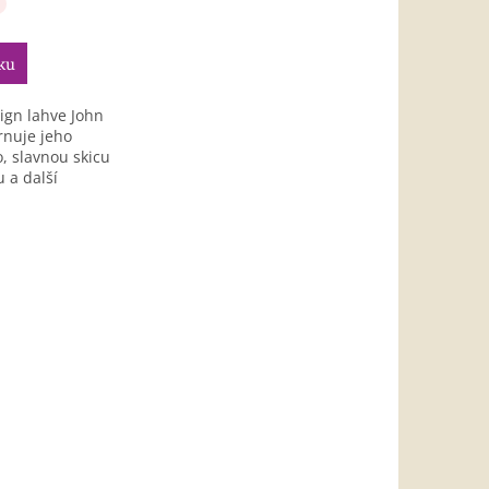
ku
ign lahve John
nuje jeho
go, slavnou skicu
 a další
teré...