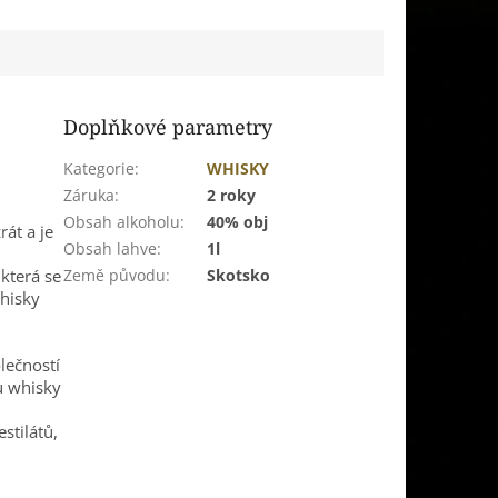
Doplňkové parametry
Kategorie
:
WHISKY
Záruka
:
2 roky
Obsah alkoholu
:
40% obj
rát a je
Obsah lahve
:
1l
která se
Země původu
:
Skotsko
whisky
olečností
ou whisky
stilátů,