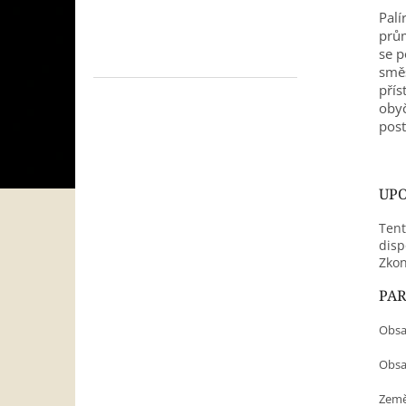
Palí
prům
se p
smě
přís
obyč
post
UPO
Tent
disp
Zkon
PA
Obsa
Obsah
Země