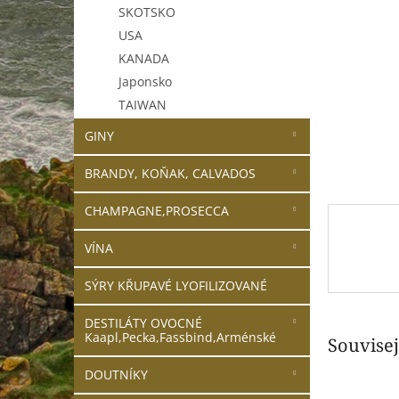
n
SKOTSKO
e
USA
l
KANADA
Japonsko
TAIWAN
GINY
BRANDY, KOŇAK, CALVADOS
CHAMPAGNE,PROSECCA
VÍNA
SÝRY KŘUPAVÉ LYOFILIZOVANÉ
DESTILÁTY OVOCNÉ
Kaapl,Pecka,Fassbind,Arménské
Souvisej
DOUTNÍKY