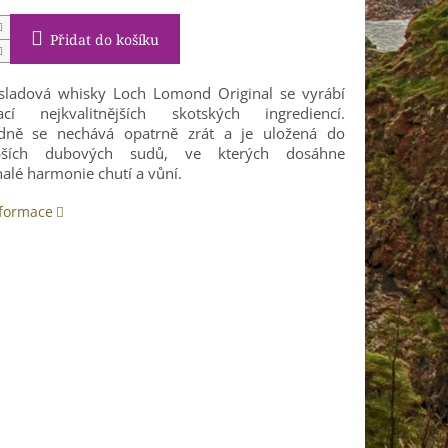
Přidat do košíku
sladová whisky Loch Lomond Original se vyrábí
lací nejkvalitnějších skotských ingrediencí.
dně se nechává opatrně zrát a je uložená do
epších dubových sudů, ve kterých dosáhne
alé harmonie chutí a vůní.
nformace