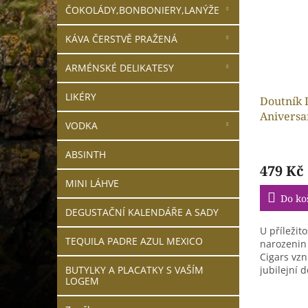
ČOKOLÁDY,BONBONIERY,LANÝŽE
KÁVA ČERSTVĚ PRAŽENÁ
ARMÉNSKÉ DELIKATESY
LIKÉRY
Doutník 
Aniversa
VODKA
1 ks
ABSINTH
479 Kč
MINI LÁHVE
Do ko
DEGUSTAČNÍ KALENDÁŘE A SADY
U příležit
TEQUILA PADRE AZUL MEXICO
narozenin
Cigars vzn
jubilejní d
BUTYLKY A PLACATKY S VAŠÍM
LOGEM