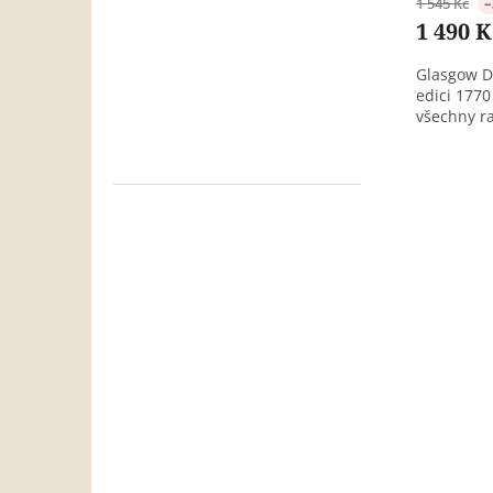
1 545 Kč
–
1 490 K
Glasgow Di
edici 1770
všechny ra