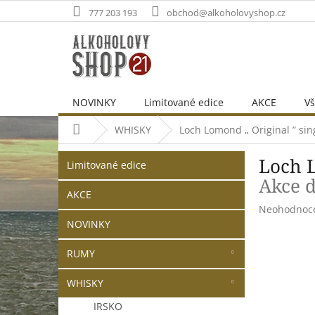
Přejít
777 203 193
obchod@alkoholovyshop.cz
na
obsah
NOVINKY
Limitované edice
AKCE
Vš
Domů
WHISKY
Loch Lomond „ Original ” sin
P
Přeskočit
Loch L
o
Limitované edice
kategorie
s
Akce 
t
AKCE
Průměrné
Neohodnoc
r
hodnocení
NOVINKY
a
produktu
n
je
RUMY
n
0,0
í
z
WHISKY
p
5
hvězdiček.
a
IRSKO