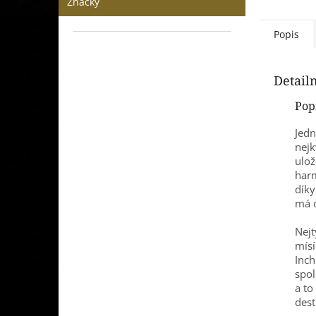
Značky
Popis
Detail
Pop
Jedn
nejk
ulož
harm
díky
má o
Nejt
mísí
Inc
spol
a to
dest