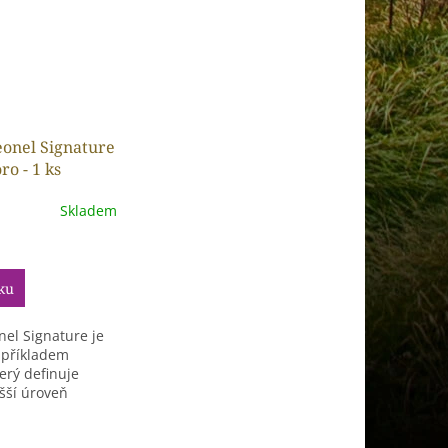
eonel Signature
o - 1 ks
Skladem
ku
nel Signature je
 příkladem
erý definuje
šší úroveň