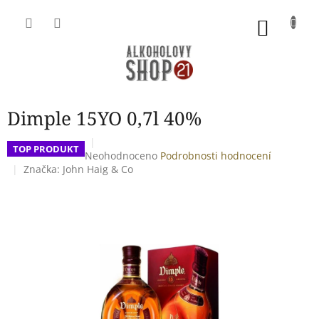
Přejít
na
NÁKU
obsah
KOŠÍK
Dimple 15YO 0,7l 40%
TOP PRODUKT
Průměrné
Neohodnoceno
Podrobnosti hodnocení
hodnocení
Značka:
John Haig & Co
produktu
je
0,0
z
5
hvězdiček.