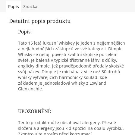
Popis
Značka
Detailní popis produktu
Popis:
Tato 15 letá luxusní whiskey je jeden z nejjemnějších
a nejlahodnějších zástupců ve své kategorii. Dimple
Whisky se netají pověstí kvalitní skotské po celém
světě. Je balená v typické třístranné láhvi s důlky,
anglicky dimple, jež pravděpodobně předaly skotské
svůj název. Dimple je míchána z více než 30 druhů
whisky vytvářejících harmonický soulad, kde
základem je jednosladová whisky z Lowland
Glenkinchie.
UPOZORNĚNÍ:
Tento produkt může obsahovat alergeny. Přesné
složení a alergeny jsou k dispozici na obalu výrobku.
Zkontrolujte prosím před konzumací.