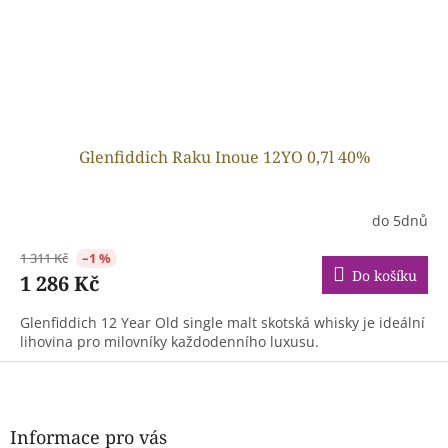
Glenfiddich Raku Inoue 12YO 0,7l 40%
do 5dnů
1 311 Kč
–1 %
Do košíku
1 286 Kč
Glenfiddich 12 Year Old single malt skotská whisky je ideální
lihovina pro milovníky každodenního luxusu.
Z
á
p
a
Informace pro vás