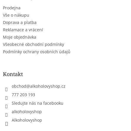
t
Prodejna
í
Vše o nákupu
Doprava a platba
Reklamace a vrácení
Moje objednávka
Všeobecné obchodní podmínky
Podmínky ochrany osobních údajů
Kontakt
obchod
@
alkoholovyshop.cz
777 203 193
Sledujte nás na facebooku
alkoholovyshop
Alkoholovyshop