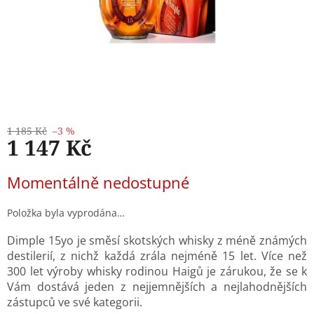
1 185 Kč
–3 %
1 147 Kč
Měrná
Momentálně nedostupné
cena:
Položka byla vyprodána…
Dimple 15yo je směsí skotských whisky z méně známých
destilerií, z nichž každá zrála nejméně 15 let. Více než
300 let výroby whisky rodinou Haigů je zárukou, že se k
Vám dostává jeden z nejjemnějších a nejlahodnějších
zástupců ve své kategorii.