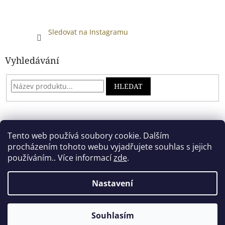
Sledovat na Instagramu
Vyhledávání
HLEDAT
Developed by absreklama.cz
Tento web používá soubory cookie. Dalším
procházením tohoto webu vyjadřujete souhlas s jejich
používáním.. Více informací
zde
.
Vytvořil Shoptet
Nastavení
Copyright 2026
Alkoholový shop
. Všechna práva vyhrazena.
Souhlasím