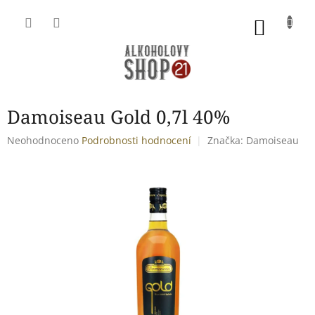
Přejít
na
NÁKU
obsah
KOŠÍK
Damoiseau Gold 0,7l 40%
Průměrné
Neohodnoceno
Podrobnosti hodnocení
Značka:
Damoiseau
hodnocení
produktu
je
0,0
z
5
hvězdiček.