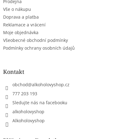
Prodejna
í
Vše o nákupu
Doprava a platba
Reklamace a vrácení
Moje objednávka
Všeobecné obchodní podmínky
Podmínky ochrany osobních údajů
Kontakt
obchod
@
alkoholovyshop.cz
777 203 193
Sledujte nás na facebooku
alkoholovyshop
Alkoholovyshop