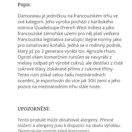
Popis:
Damoiseau je jedničkou na francouzském trhu ve
své kategorii. Jeho výroba pochází z karibského
ostrova Quadeloupe (French West Indies) a jako
francouzské zámořské uzemí pro něj platí veškerá
francouzská legislativa zaručující stejné normy jako
pro označování koňaků. Jedná se o rodinný podnik,
který již po 3 generace vyrábí tzv. Agricole rhum.
Oproti všem komerčním rumům se nevyrábí z
melasy (odpad při výrobě cukru), ale destilací z čisté
cukrové šťávy získávané přímo z cukrové třtiny.
Tento rum získal celou řadu mezinárodních
ocenění, je exportován do více jak 30ti zemí a jeho
pozice na mezinárodním trhu stále roste.
UPOZORNĚNÍ:
Tento produkt může obsahovat alergeny. Přesné
složení a alergeny jsou k dispozici na obalu výrobku.
Zkontrolujte prosím před konzumací.