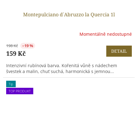
Montepulciano d´Abruzzo la Quercia 1l
Momentálně nedostupné
198 Kč
–19 %
DETAIL
159 Kč
Intenzivní rubínová barva. Kořenitá vůně s nádechem
švestek a malin, chuť suchá, harmonická s jemnou...
Tip
TOP PRODUKT