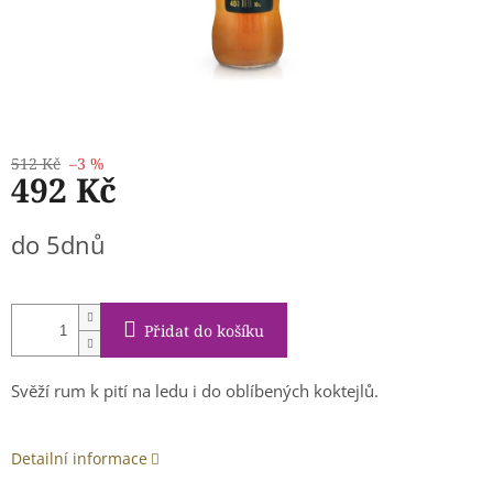
512 Kč
–3 %
492 Kč
Měrná
do 5dnů
cena:
Přidat do košíku
Svěží rum k pití na ledu i do oblíbených koktejlů.
Detailní informace