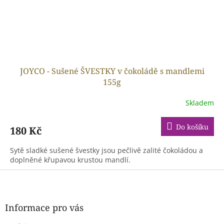
JOYCO - Sušené ŠVESTKY v čokoládě s mandlemi
155g
Skladem
Do košíku
180 Kč
Sytě sladké sušené švestky jsou pečlivě zalité čokoládou a
doplněné křupavou krustou mandlí.
Z
á
p
a
Informace pro vás
t