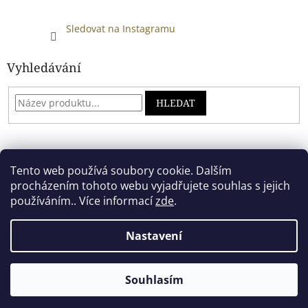
Sledovat na Instagramu
Vyhledávání
HLEDAT
Developed by absreklama.cz
Tento web používá soubory cookie. Dalším
procházením tohoto webu vyjadřujete souhlas s jejich
používáním.. Více informací
zde
.
Vytvořil Shoptet
Nastavení
Copyright 2026
Alkoholový shop
. Všechna práva vyhrazena.
Souhlasím
.